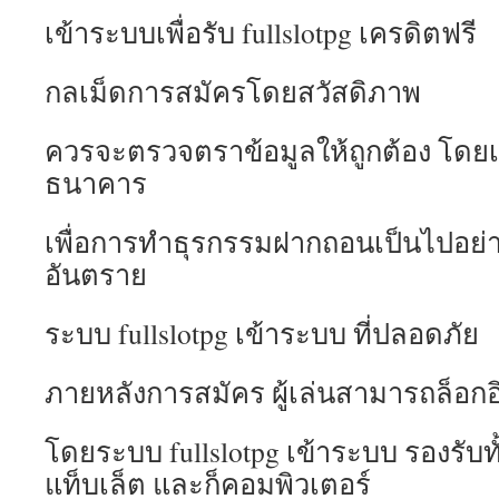
เข้าระบบเพื่อรับ fullslotpg เครดิตฟรี
กลเม็ดการสมัครโดยสวัสดิภาพ
ควรจะตรวจตราข้อมูลให้ถูกต้อง โดยเฉ
ธนาคาร
เพื่อการทำธุรกรรมฝากถอนเป็นไปอย่า
อันตราย
ระบบ fullslotpg เข้าระบบ ที่ปลอดภัย
ภายหลังการสมัคร ผู้เล่นสามารถล็อกอ
โดยระบบ fullslotpg เข้าระบบ รองรับทั
แท็บเล็ต และก็คอมพิวเตอร์