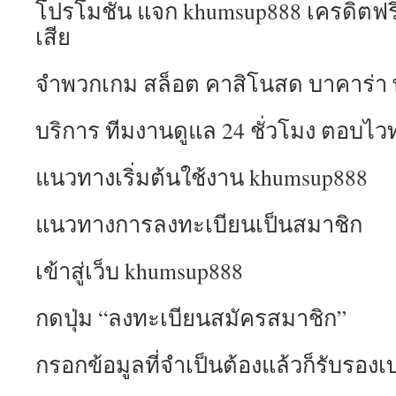
โปรโมชั่น แจก khumsup888 เครดิตฟร
เสีย
จำพวกเกม สล็อต คาสิโนสด บาคาร่า 
บริการ ทีมงานดูแล 24 ชั่วโมง ตอบไว
แนวทางเริ่มต้นใช้งาน khumsup888
แนวทางการลงทะเบียนเป็นสมาชิก
เข้าสู่เว็บ khumsup888
กดปุ่ม “ลงทะเบียนสมัครสมาชิก”
กรอกข้อมูลที่จำเป็นต้องแล้วก็รับรองเ