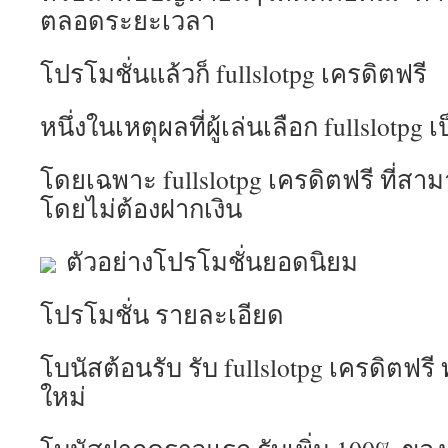
ตลอดระยะเวลา
โปรโมชั่นแล้วก็ fullslotpg เครดิตฟรี
หนึ่งในเหตุผลที่ผู้เล่นเลือก fullslotpg เ
โดยเฉพาะ fullslotpg เครดิตฟรี ที่สามา
โดยไม่ต้องฝากเงิน
ตัวอย่างโปรโมชั่นยอดนิยม
โปรโมชั่น รายละเอียด
โบนัสต้อนรับ รับ fullslotpg เครดิตฟร
ใหม่