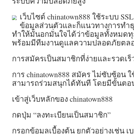
ระบบความปลอดภัยสูง
เว็บไซต์ chinatown888 ใช้ระบบ SS
ข้อมูลส่วนตัวและก็แนวทางการทำธุ
ทำให้มั่นอกมั่นใจได้ว่าข้อมูลทั้งหมดท
พร้อมมีทีมงานดูแลความปลอดภัยตล
การสมัครเป็นสมาชิกที่ง่ายและรวดเร็
การ chinatown888 สมัคร ไม่ซับซ้อน ใช้
สามารถร่วมสนุกได้ทันที โดยมีขั้นตอนด
เข้าสู่เว็บหลักของ chinatown888
กดปุ่ม “ลงทะเบียนเป็นสมาชิก”
กรอกข้อมูลเบื้องต้น ยกตัวอย่างเช่น เบ