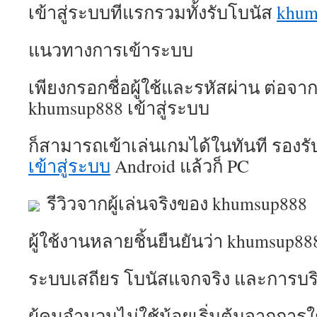
เข้าสู่ระบบทีแรกรวมทั้งรับโบนัส
khum
แนวทางการเข้าระบบ
เพียงกรอกชื่อผู้ใช้และรหัสผ่าน ต่อจาก
khumsup888 เข้าสู่ระบบ
ก็สามารถเข้าเล่นเกมได้ในทันที รองรับ
เข้าสู่ระบบ
Android แล้วก็ PC
รีวิวจากผู้เล่นจริงของ khumsup888
ผู้ใช้งานหลายชิ้นยืนยันว่า khumsup888 เ
ระบบเสถียร โบนัสแจกจริง และการบร
ผู้คนจำนวนไม่ใช้น้อยเริ่มต้นจากการ