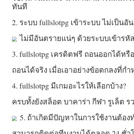
ทันที
2. ระบบ fullslotpg เข้าระบบ ไม่เป็นอ
ไม่มีอันตรายแน่ๆ ด้วยระบบเข้ารหัส
3. fullslotpg เครดิตฟรี ถอนออกได้หรือ
ถอนได้จริง เมื่อเอาอย่างข้อตกลงที่ก
4. fullslotpg มีเกมอะไรให้เลือกบ้าง?
ครบทั้งยังสล็อต บาคาร่า กีฬา รูเล็ต ร
5. ถ้าเกิดมีปัญหาในการใช้งานต้อง
สามารถติดต่อทีมงานได้ตลอด 24 ชั่