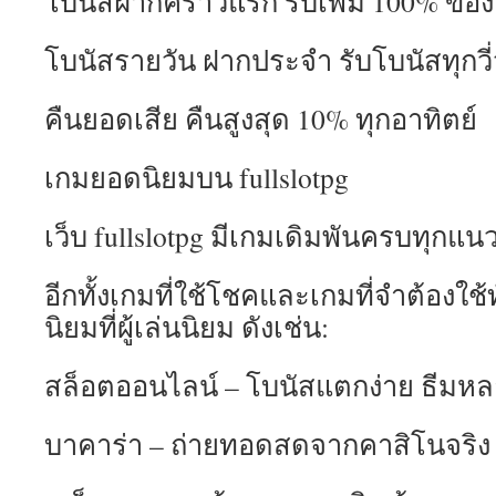
โบนัสฝากคราวแรก รับเพิ่ม 100% ขอ
โบนัสรายวัน ฝากประจำ รับโบนัสทุกวี่
คืนยอดเสีย คืนสูงสุด 10% ทุกอาทิตย์
เกมยอดนิยมบน fullslotpg
เว็บ fullslotpg มีเกมเดิมพันครบทุกแน
อีกทั้งเกมที่ใช้โชคและเกมที่จำต้องใช
นิยมที่ผู้เล่นนิยม ดังเช่น:
สล็อตออนไลน์ – โบนัสแตกง่าย ธีมห
บาคาร่า – ถ่ายทอดสดจากคาสิโนจริง