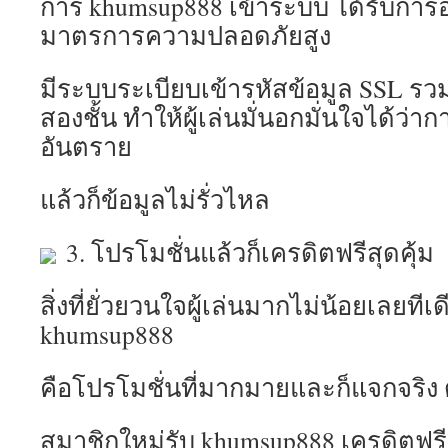
การ khumsup888 เข้าระบบ ได้รับกา
มาตรการความปลอดภัยสูง
มีระบบระเบียบเข้ารหัสข้อมูล SSL รวม
สองชั้น ทำให้ผู้เล่นมั่นอกมั่นใจได้ว่า
อันตราย
แล้วก็ข้อมูลไม่รั่วไหล
3. โปรโมชั่นแล้วก็เครดิตฟรีสุดคุ้ม
สิ่งที่ยั่วยวนใจผู้เล่นมากไม่น้อยเลยทีเ
khumsup888
คือโปรโมชั่นที่มากมายและก็แจกจริง ด
สมาชิกใหม่รับ khumsup888 เครดิตฟรี