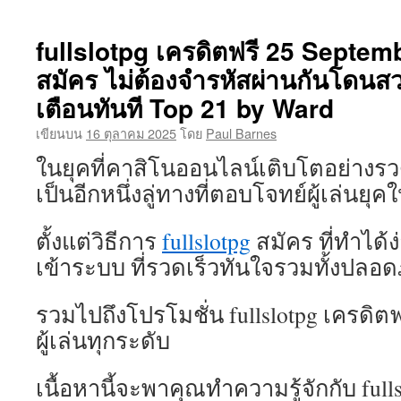
fullslotpg เครดิตฟรี 25 Septemb
สมัคร ไม่ต้องจำรหัสผ่านกันโดน
เตือนทันที Top 21 by Ward
เขียนบน
16 ตุลาคม 2025
โดย
Paul Barnes
ในยุคที่คาสิโนออนไลน์เติบโตอย่างรวดเ
เป็นอีกหนึ่งลู่ทางที่ตอบโจทย์ผู้เล่นยุ
ตั้งแต่วิธีการ
fullslotpg
สมัคร ที่ทำได้ง
เข้าระบบ ที่รวดเร็วทันใจรวมทั้งปลอด
รวมไปถึงโปรโมชั่น fullslotpg เครดิตฟรี
ผู้เล่นทุกระดับ
เนื้อหานี้จะพาคุณทำความรู้จักกับ full