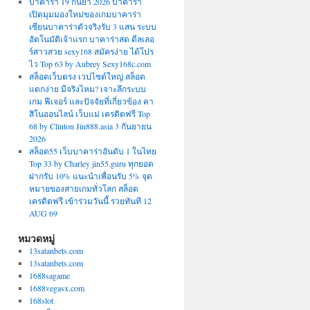
บาคาร่า 19 กันยา 2026 บาคาร่า
เปิดมุมมองใหม่ของเกมบาคาร่า
เซียนบาคาร่าตัวจริงรับ 3 แสน ระบบ
อัตโนมัติเจ้าแรก บาคาร่าสด ดีลเลอ
ร์สาวสวย sexy168 สมัครง่าย ได้โปร
ไว Top 63 by Aubrey Sexy168c.com
สล็อตเว็บตรง เวปไซต์ใหญ่ สล็อต
แตกง่าย มีจริงไหม? เจาะลึกระบบ
เกม ฟีเจอร์ และปัจจัยที่เกี่ยวข้อง คา
สิโนออนไลน์ เว็บแม่ เครดิตฟรี Top
68 by Clinton Jin888.asia 3 กันยายน
2026
สล็อต55 เว็บบาคาร่าอันดับ 1 ในไทย
Top 33 by Charley jin55.guru ทุกยอด
ฝากรับ 10% แนะนำเพื่อนรับ 5% จุด
หมายของสายเกมทั่วโลก สล็อต
เครดิตฟรี เข้าร่วมวันนี้ รวยทันที 12
AUG 69
หมวดหมู่
13satanbets.com
13satanbets.com
1688sagame
1688vegasx.com
168slot