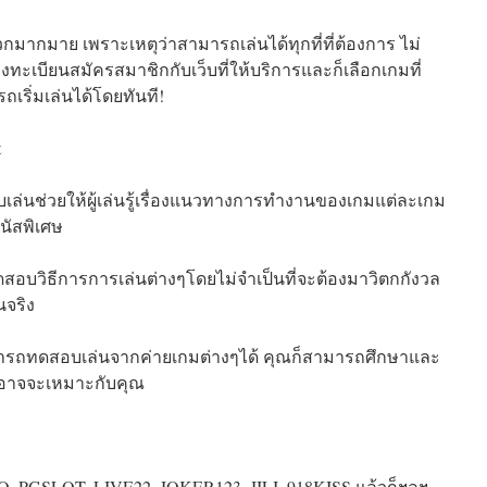
มากมาย เพราะเหตุว่าสามารถเล่นได้ทุกที่ที่ต้องการ ไม่
ยงลงทะเบียนสมัครสมาชิกกับเว็บที่ให้บริการและก็เลือกเกมที่
ริ่มเล่นได้โดยทันที!
t
อบเล่นช่วยให้ผู้เล่นรู้เรื่องแนวทางการทำงานของเกมแต่ละเกม
บนัสพิเศษ
บวิธีการการเล่นต่างๆโดยไม่จำเป็นที่จะต้องมาวิตกกังวล
นจริง
ณสามารถทดสอบเล่นจากค่ายเกมต่างๆได้ คุณก็สามารถศึกษาและ
งอาจจะเหมาะกับคุณ
, PGSLOT, LIVE22, JOKER123, JILI, 918KISS แล้วก็ฯลฯ