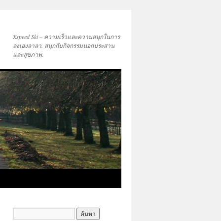
Xspeed Ski – ความเร็วและความสนุกในการ
ลงเองลาลา. สนุกกับกิจกรรมนอกประสาน
และสุขภาพ.