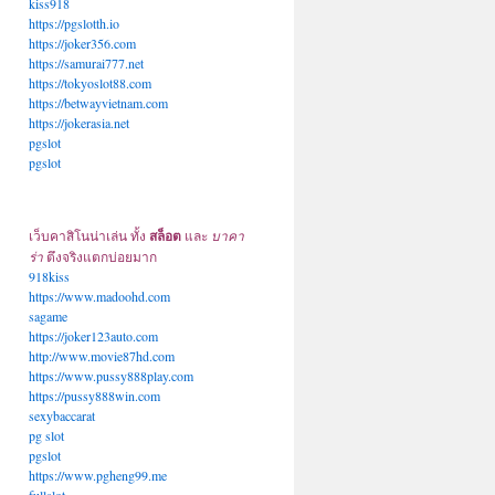
kiss918
https://pgslotth.io
https://joker356.com
https://samurai777.net
https://tokyoslot88.com
https://betwayvietnam.com
https://jokerasia.net
pgslot
pgslot
เว็บคาสิโนน่าเล่น ทั้ง
สล็อต
และ
บาคา
ร่า
ตึงจริงแตกบ่อยมาก
918kiss
https://www.madoohd.com
sagame
https://joker123auto.com
http://www.movie87hd.com
https://www.pussy888play.com
https://pussy888win.com
sexybaccarat
pg slot
pgslot
https://www.pgheng99.me