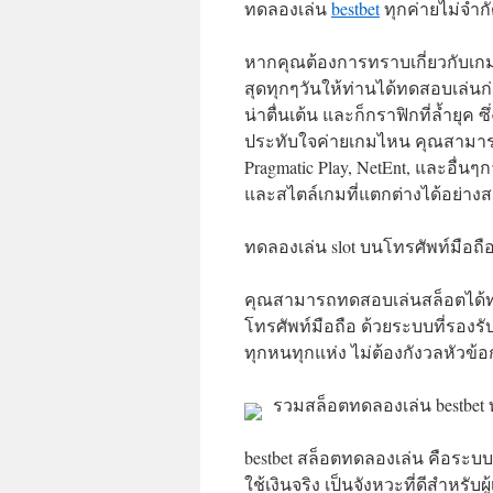
ทดลองเล่น
bestbet
ทุกค่ายไม่จำกั
หากคุณต้องการทราบเกี่ยวกับเกม
สุดทุกๆวันให้ท่านได้ทดสอบเล่นก
น่าตื่นเต้น และก็กราฟิกที่ล้ำยุค 
ประทับใจค่ายเกมไหน คุณสามารถเ
Pragmatic Play, NetEnt, และอื
และสไตล์เกมที่แตกต่างได้อย่า
ทดลองเล่น slot บนโทรศัพท์มือถือ
คุณสามารถทดสอบเล่นสล็อตได้ทุก
โทรศัพท์มือถือ ด้วยระบบที่รองร
ทุกหนทุกแห่ง ไม่ต้องกังวลหัวข้อ
รวมสล็อตทดลองเล่น bestbet ทุก
bestbet สล็อตทดลองเล่น คือระบบ
ใช้เงินจริง เป็นจังหวะที่ดีสำห