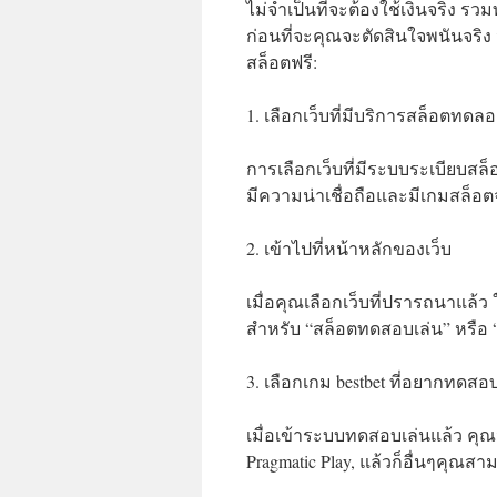
ไม่จำเป็นที่จะต้องใช้เงินจริง 
ก่อนที่จะคุณจะตัดสินใจพนันจริง 
สล็อตฟรี:
1. เลือกเว็บที่มีบริการสล็อตทดลอ
การเลือกเว็บที่มีระบบระเบียบสล
มีความน่าเชื่อถือและมีเกมสล็อ
2. เข้าไปที่หน้าหลักของเว็บ
เมื่อคุณเลือกเว็บที่ปรารถนาแล้ว
สำหรับ “สล็อตทดสอบเล่น” หรือ 
3. เลือกเกม bestbet ที่อยากทดสอ
เมื่อเข้าระบบทดสอบเล่นแล้ว คุ
Pragmatic Play, แล้วก็อื่นๆคุณส