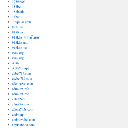
168สล็อต
188bet
188betth
1xbet
789pluss.com
8lots.me
918Kiss
918kiss ดาวน์โหลด
918kissauto
918kissme
a9a9.org
a9a9.org
ABA
ABAGroup2
abbet789.com
acebet789.com
aden168ss.com
adm789.info
adm789.info
allbet24hr
allin99win.win
allone745s.com
ambking
ambnovabet.com
argus16888.com