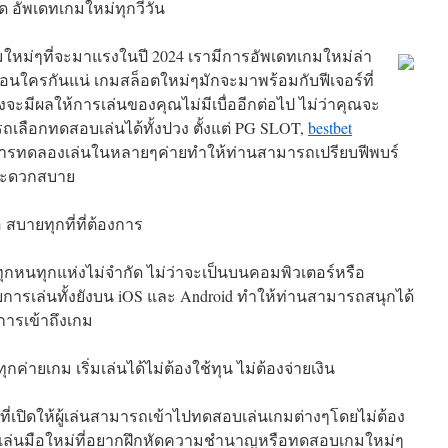
ด อัพเดทเกมใหม่ทุกวี่วัน
ใหม่ๆที่จะมาแรงในปี 2024 เรามีการอัพเดทเกมใหม่ล่า
่อนใครกันแน่ เกมสล็อตใหม่ๆมักจะมาพร้อมกับฟีเจอร์ที่
ซึ่งจะมีผลให้การเล่นของคุณไม่มีเบื่ออีกต่อไป ไม่ว่าคุณจะ
ลือกทดสอบเล่นได้ทั้งปวง ตั้งแต่ PG SLOT,
bestbet
่นๆการทดลองเล่นในหลายๆค่ายทำให้ท่านสามารถเปรียบฟีพบร์
งสะดวกสบาย
 สบายทุกที่ที่ต้องการ
หนทุกแห่งไม่จำกัด ไม่ว่าจะเป็นบนคอมพิวเตอร์หรือ
ับการเล่นทั้งยังบน iOS และ Android ทำให้ท่านสามารถสนุกได้
การเข้าถึงเกม
ค่ายเกม เริ่มเล่นได้ไม่ต้องใช้ทุน ไม่ต้องจ่ายเงิน
ที่เปิดให้ผู้เล่นสามารถเข้าไปทดสอบเล่นเกมต่างๆโดยไม่ต้อง
รับผู้เล่นมือใหม่ที่อยากฝึกหัดความชำนาญหรือทดสอบเกมใหม่ๆ