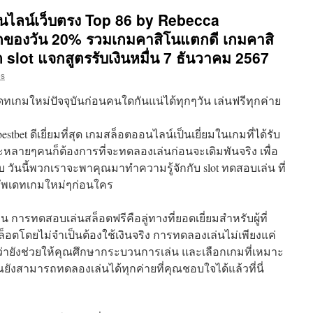
นไลน์เว็บตรง Top 86 by Rebecca
ของวัน 20% รวมเกมคาสิโนแตกดี เกมคาสิ
 slot แจกสูตรรับเงินหมื่น 7 ธันวาคม 2567
es
ดทเกมใหม่ปัจจุบันก่อนคนใดกันแน่ได้ทุกๆวัน เล่นฟรีทุกค่าย
bet ดีเยี่ยมที่สุด เกมสล็อตออนไลน์เป็นเยี่ยมในเกมที่ได้รับ
ลายๆคนก็ต้องการที่จะทดลองเล่นก่อนจะเดิมพันจริง เพื่อ
 วันนี้พวกเราจะพาคุณมาทำความรู้จักกับ slot ทดสอบเล่น ที่
อัพเดทเกมใหม่ๆก่อนใคร
ุน การทดสอบเล่นสล็อตฟรีคือลู่ทางที่ยอดเยี่ยมสำหรับผู้ที่
อตโดยไม่จำเป็นต้องใช้เงินจริง การทดลองเล่นไม่เพียงแค่
่ายังช่วยให้คุณศึกษากระบวนการเล่น และเลือกเกมที่เหมาะ
ุณยังสามารถทดลองเล่นได้ทุกค่ายที่คุณชอบใจได้แล้วที่นี่