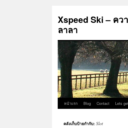
Xspeed Ski – คว
ลาลา
หน้าแรก
Blog
Contact
Lets ge
ข้าม
ไป
Slot
คลังเก็บป้ายกำกับ:
ยัง