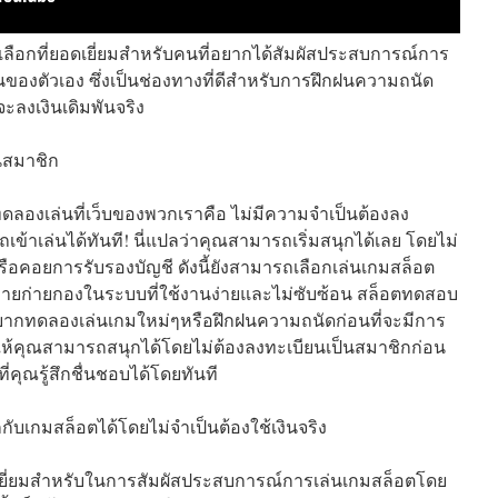
เลือกที่ยอดเยี่ยมสำหรับคนที่อยากได้สัมผัสประสบการณ์การ
นของตัวเอง ซึ่งเป็นช่องทางที่ดีสำหรับการฝึกฝนความถนัด
ะลงเงินเดิมพันจริง
็นสมาชิก
ดลองเล่นที่เว็บของพวกเราคือ ไม่มีความจำเป็นต้องลง
ข้าเล่นได้ทันที! นี่แปลว่าคุณสามารถเริ่มสนุกได้เลย โดยไม่
ือคอยการรับรองบัญชี ดังนี้ยังสามารถเลือกเล่นเกมสล็อต
มายก่ายกองในระบบที่ใช้งานง่ายและไม่ซับซ้อน สล็อตทดสอบ
ที่อยากทดลองเล่นเกมใหม่ๆหรือฝึกฝนความถนัดก่อนที่จะมีการ
ให้คุณสามารถสนุกได้โดยไม่ต้องลงทะเบียนเป็นสมาชิกก่อน
คุณรู้สึกชื่นชอบได้โดยทันที
ับเกมสล็อตได้โดยไม่จำเป็นต้องใช้เงินจริง
ี่เยี่ยมสำหรับในการสัมผัสประสบการณ์การเล่นเกมสล็อตโดย