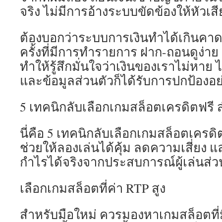
จริง ไม่มีการอ้างระบบขัดข้องให้หัวเสี
ต้องบอกว่าระบบการเงินทำได้เกินคาด 
ครั้งที่มีการทำรายการ ฝาก-ถอนดูง่า
ทำให้รู้สึกมั่นใจว่าเงินของเราไม่หาย 
และข้อมูลส่วนตัวก็ได้รับการปกป้องอย
5 เทคนิกลับเลือกเกมสล็อตเครดิตฟรี 
นี่คือ 5 เทคนิกลับเลือกเกมสล็อตเครดิต
ช่วยให้ลองเล่นได้คุ้ม ลดความเสี่ยง
กำไรได้จริงจากประสบการณ์ผู้เล่นส่
เลือกเกมสล็อตที่ค่า RTP สูง
สำหรับมือใหม่ ควรมองหาเกมสล็อตที่มี