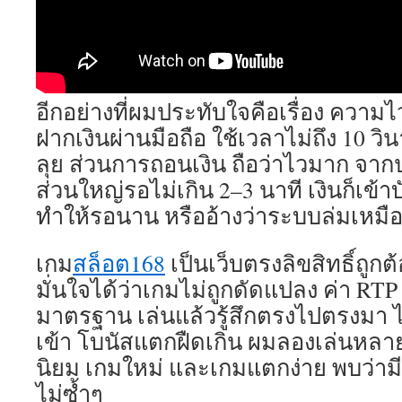
อีกอย่างที่ผมประทับใจคือเรื่อง คว
ฝากเงินผ่านมือถือ ใช้เวลาไม่ถึง 10 วิน
ลุย ส่วนการถอนเงิน ถือว่าไวมาก จา
ส่วนใหญ่รอไม่เกิน 2–3 นาที เงินก็เข้
ทำให้รอนาน หรืออ้างว่าระบบล่มเหมือ
เกม
สล็อต168
เป็นเว็บตรงลิขสิทธิ์ถู
มั่นใจได้ว่าเกมไม่ถูกดัดแปลง ค่า RT
มาตรฐาน เล่นแล้วรู้สึกตรงไปตรงมา ไม
เข้า โบนัสแตกฝืดเกิน ผมลองเล่นหลา
นิยม เกมใหม่ และเกมแตกง่าย พบว่ามี
ไม่ซ้ำๆ