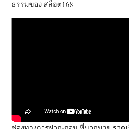
ธรรมของ สล็อต168
ช่องทางการฝาก-ถอน ที่มากมาย รวดเ