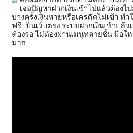
เจอปัญหาฝากเงินเข้าไปแล้วต้องไป
บางครั้งเงินหายหรือเครดิตไม่เข้า ทำใ
ฟรี เป็นเว็บตรง ระบบฝากเงินเข้าแล้ว
ต้องรอ ไม่ต้องผ่านเมนูหลายชั้น มือใหม
มาก