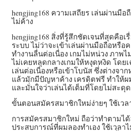
hengjing168 ความเสถียร เล่นผ่านมือถ
ไม่ค้าง
hengjing168 สิ่งที่รู้สึกชัดเจนที่สุดคือ
ระบบ ไม่ว่าจะเข้าเล่นผ่านมือถือหรือ
ทำงานลื่นต่อเนื่อง เกมไม่หน่วง ภาพไม
ไม่เคยหลุดกลางเกมให้หงุดหงิด โดยเฉ
เล่นต่อเนื่องหรือเข้าโบนัส ซึ่งต่างจาก
แล้วมักมีปัญหาค้าง เครดิตฟรี ทำให้ผ
และมั่นใจว่าเล่นได้เต็มที่โดยไม่สะดุด
ขั้นตอนสมัครสมาชิกใหม่ง่ายๆ ใช้เวลา
การสมัครสมาชิกใหม่ ถือว่าทำตามได
ประสบการณ์ที่ผมลองทำเอง ใช้เวลาไม่ถึ