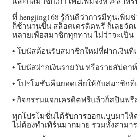
และก็สมาชิกเก่า เพื่อเพิ่มจังหวะสำหรั
ที่ hengjing168 รู้กันดีว่าการมีทุนเพิ่
ก็ช้านานขึ้น สล็อตเครดิตฟรี ก็เลยจั
หลายเพื่อสมาชิกทุกท่าน ไม่ว่าจะเป็น
• โบนัสต้อนรับสมาชิกใหม่ที่ฝากเงินท
• โบนัสฝากเงินรายวัน หรือรายสัปดาห
• โปรโมชั่นคืนยอดเสียให้กับสมาชิกที่
• กิจกรรมแจกเครดิตฟรีแล้วก็สปินฟรี
ทุกโปรโมชั่นได้รับการออกแบบมาให้ค
ไม่ต้องทำเทิร์นมากมาย รวมทั้งสามา