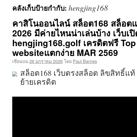
hengjing168
คลังเก็บป้ายกำกับ:
เนื้อหา
คาสิโนออนไลน์ สล็อต168 สล็อตแ
2026 มีค่ายไหนน่าเล่นบ้าง เว็บเปิ
hengjing168.golf เครดิตฟรี Top
websiteแตกง่าย MAR 2569
เขียนบน
26 มกราคม 2026
โดย
Paul Barnes
สล็อต168 เว็บตรงสล็อต ลิขสิทธิ์แท
ย้ายเครดิต