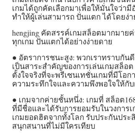
เกมได้ถูกคัดเลือกมาเพื่อให้มั่นใจว่าม
ทำให้ผู้เล่นสามารถ ปั่นแตก ได้โดยง่า
hengjing คัดสรรค์เกมสล็อตมากมายค่
ทุกเกม ปั่นแตกได้อย่างง่ายดาย
● อัตราการชนะสูง: พวกเราทราบกันดี
เป็นสาระสำคัญของการเล่นเกมสล็อต เ
ตั้งใจจริงที่จะพรีเซนเทชั่นเกมที่มีโอก
ความระทึกใจและความพึงพอใจให้กับผู
● เกมจากค่ายชั้นหนึ่ง: เกมที่ สล็อต
ที่มีชื่อและได้รับการยอมรับในวงการ
เกมยอดฮิตจากทั้งโลก รับประกันประส
สนุกสนานที่ไม่มีใครเทียบ