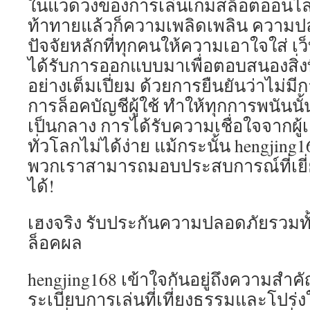
ในแวดวงของการเล่นเกมสล็อตออนไลน
เ
แ
ท้าทายแล้วก็ความเพลิดเพลิน ความ
ง่
ปัจจัยหลักที่ทุกคนให้ความเอาใจใส่ เ
ส
ได้รับการออกแบบมาเพื่อตอบสนองสิ่งที
เ
T
อย่างเต็มเปี่ยม ด้วยการยืนยันว่าไม่ม
1
การล็อคบัญชีผู้ใช้ ทำให้ทุกการพนันนั
b
Cl
เป็นกลาง การได้รับความเชื่อใจจากผู้เ
he
ทั่วโลกไม่ได้ง่าย แม้กระนั้น hengjing16
พวกเราสามารถมอบประสบการณ์ที่เยี่ยมท
ได้!
เฮงจริง รับประกันความปลอดภัยรวมทั้
ล็อคผล
hengjing168 เข้าใจกันอยู่ถึงความสำ
ระเบียบการเล่นที่เที่ยงธรรมและโปร่ง