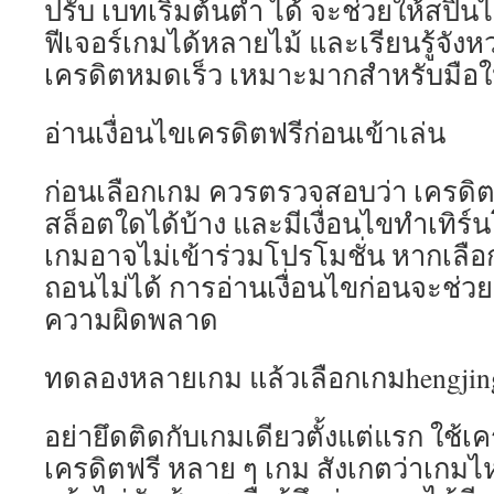
ปรับ เบทเริ่มต้นต่ำ ได้ จะช่วยให้สปิ
ฟีเจอร์เกมได้หลายไม้ และเรียนรู้จังห
เครดิตหมดเร็ว เหมาะมากสำหรับมือใ
อ่านเงื่อนไขเครดิตฟรีก่อนเข้าเล่น
ก่อนเลือกเกม ควรตรวจสอบว่า เครดิ
สล็อตใดได้บ้าง และมีเงื่อนไขทำเทิร์
เกมอาจไม่เข้าร่วมโปรโมชั่น หากเลือ
ถอนไม่ได้ การอ่านเงื่อนไขก่อนจะช
ความผิดพลาด
ทดลองหลายเกม แล้วเลือกเกมhengjing1
อย่ายึดติดกับเกมเดียวตั้งแต่แรก ใช้
เครดิตฟรี หลาย ๆ เกม สังเกตว่าเกมไห