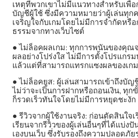
เหตุที่พวกเขาไม่มีแนวทางสำหรับเพื่
บัญชีผู้ใช้ ซึ่งมีความหมายว่าผู้เล่น
เจริญใจกับเกมโดยไม่มีการจำกัดหรือก
ธรรมจากทางเว็บไซต์
● ไม่ล็อคผลเกม: ทุกการพนันของคุณ
ผลอย่างโปร่งใส ไม่มีการตั้งโปรแกรม
แล้วแต่ที่สามารถแทรกแซงผลของเกม
● ไม่ล็อคยูส: ผู้เล่นสามารถเข้าถึงบัญ
ไม่ว่าจะเป็นการฝากหรือถอนเงิน, ทุก
ก็รวดเร็วทันใจโดยไม่มีการหยุดชะงัก
● รีวิวจากผู้ใช้งานจริง: ก่อนตัดสินใจ
เรียนจากรีวิวของผู้เล่นอื่นๆที่ได้แบ
เองบนเว็บ ซึ่งรับรองถึงความปลอดภั