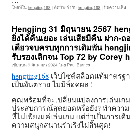
…
บ
โพสท์ใน
hengjing168
|
ติดป้ายกำกับ
hengjing168
|
ปิดความเห็น
ส
เค
ฟร
Hengjing 31 มิถุนายน 2567 heng
1
ยิ่งได้คืนเยอะ เล่นเสียมีคืน ฝาก-
A
6
เดียวจบครบทุกการเดิมพัน hengji
ส
เค
รับรองเลิกจน Top 72 by Corey 
ฟร
เขียนบน
9 มิถุนายน 2024
โดย
Paul Barnes
เว
ต
hengjing168
เว็บไซต์สล็อตแท้มาตรฐา
ไม
เป็นอันตราย ไม่มีล็อคผล !
ผ่
เอ
เ
คุณพร้อมที่จะเปลี่ยนแปลงการเล่นเก
ต์
มี
ประสบการณ์สุดยอดหรือยัง? ทำความรู้
ใ
ที่ไม่เพียงแค่เล่นเกม แต่ว่าเป็นการเด
เซ
ความสนุกสนานร่าเริงไม่สิ้นสุด!
รั
ส