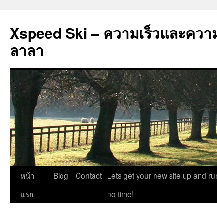
Xspeed Ski – ความเร็วและควา
ลาลา
ข้าม
หน้า
Blog
Contact
Lets get your new site up and ru
ไป
แรก
no time!
ยัง