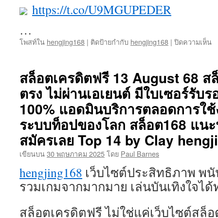
https://t.co/U9MGUPEDER
…
บ
โพสท์ใน
hengjing168
|
ติดป้ายกำกับ
hengjing168
|
ปิดความเห็น
ค
สิ
โ
สล็อตเครดิตฟรี 13 August 68 สล็
อ
ตรง ไม่ผ่านเอเยนต์ มีใบเซอร์รับร
ส
ส
100% แอดมินบริการตลอดการใช้ง
แ
ง่
ระบบท็อปของโลก สล็อต168 แนะ
เว
สมัครเลย Top 14 by Clay hengj
ต
2
เขียนบน
30 พฤษภาคม 2025
โดย
Paul Barnes
มี
ค่
hengjing168
เว็บไซต์ประสิทธิภาพ พนั
ไ
รวมเกมจากมากมาย เล่นบันเทิงใจได้ท
น่
เล
บ้
สล็อตเครดิตฟรี ไม่ใช่แค่เว็บไซต์สล็
เว