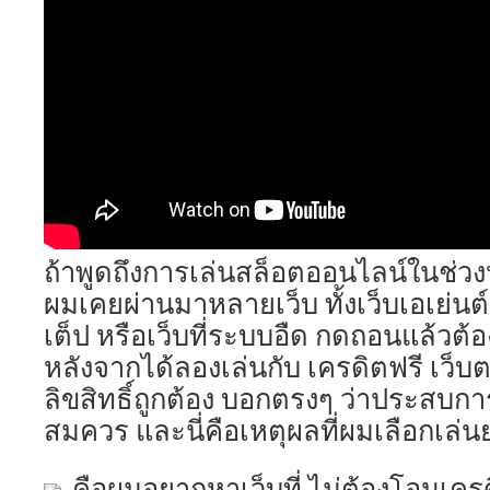
ถ้าพูดถึงการเล่นสล็อตออนไลน์ในช่วงห
ผมเคยผ่านมาหลายเว็บ ทั้งเว็บเอเย่นต
เต็ป หรือเว็บที่ระบบอืด กดถอนแล้วต้อ
หลังจากได้ลองเล่นกับ เครดิตฟรี เว็บ
ลิขสิทธิ์ถูกต้อง บอกตรงๆ ว่าประสบ
สมควร และนี่คือเหตุผลที่ผมเลือกเล่น
คือผมอยากหาเว็บที่ ไม่ต้องโอนเค