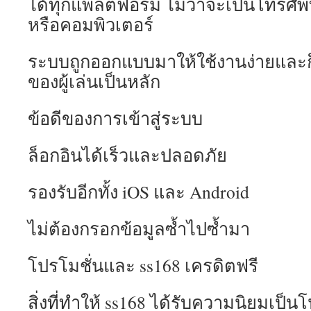
ได้ทุกแพลตฟอร์ม ไม่ว่าจะเป็นโทรศัพท์
หรือคอมพิวเตอร์
ระบบถูกออกแบบมาให้ใช้งานง่ายและ
ของผู้เล่นเป็นหลัก
ข้อดีของการเข้าสู่ระบบ
ล็อกอินได้เร็วและปลอดภัย
รองรับอีกทั้ง iOS และ Android
ไม่ต้องกรอกข้อมูลซ้ำไปซ้ำมา
โปรโมชั่นและ ss168 เครดิตฟรี
สิ่งที่ทำให้ ss168 ได้รับความนิยมเป็น