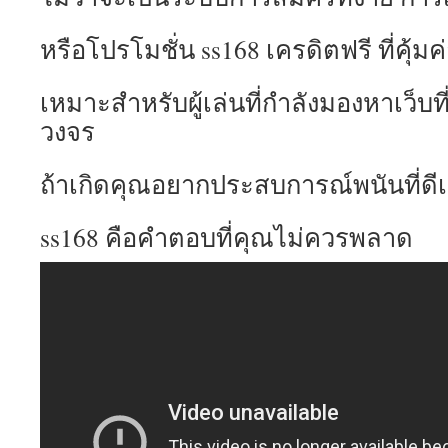
หรือโปรโมชั่น ss168 เครดิตฟรี ที่คุ้
เหมาะสำหรับผู้เล่นที่กำลังมองหาเว็บท
วงจร
ถ้าเกิดคุณอยากประสบการณ์พนันที่ดีเยี
ss168 คือคำตอบที่คุณไม่ควรพลาด