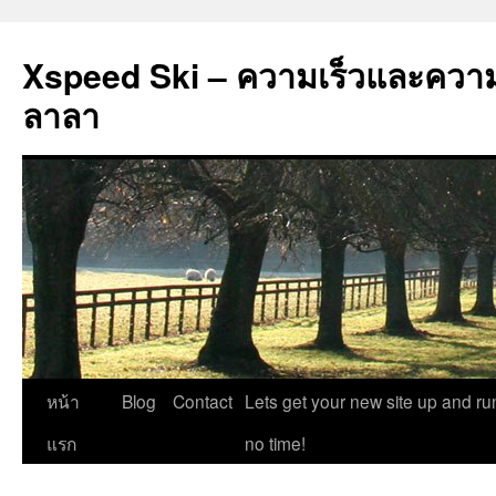
Xspeed Ski – ความเร็วและควา
ลาลา
ข้าม
หน้า
Blog
Contact
Lets get your new site up and ru
ไป
แรก
no time!
ยัง