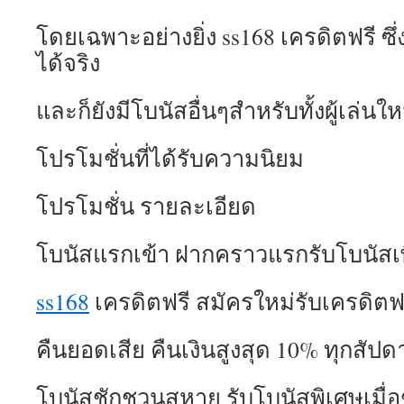
โดยเฉพาะอย่างยิ่ง ss168 เครดิตฟรี ซ
ได้จริง
และก็ยังมีโบนัสอื่นๆสำหรับทั้งผู้เล่นให
โปรโมชั่นที่ได้รับความนิยม
โปรโมชั่น รายละเอียด
โบนัสแรกเข้า ฝากคราวแรกรับโบนัสเพ
ss168
เครดิตฟรี สมัครใหม่รับเครดิตฟร
คืนยอดเสีย คืนเงินสูงสุด 10% ทุกสัปด
โบนัสชักชวนสหาย รับโบนัสพิเศษเมื่อ