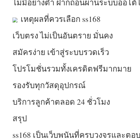
ไม่มีอย่างต่ำ ฝากถอนผ่านระบบออโต้ไ
เหตุผลที่ควรเลือก ss168
เว็บตรง ไม่เป็นอันตราย มั่นคง
สมัครง่าย เข้าสู่ระบบรวดเร็ว
โปรโมชั่นรวมทั้งเครดิตฟรีมากมาย
รองรับทุกวัสดุอุปกรณ์
บริการลูกค้าตลอด 24 ชั่วโมง
สรุป
ss168 เป็นเว็บพนันที่ครบวงจรและตอบ