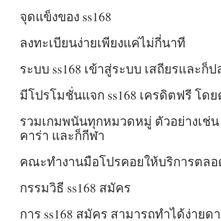
จุดแข็งของ ss168
ลงทะเบียนง่ายเพียงแค่ไม่กี่นาที
ระบบ ss168 เข้าสู่ระบบ เสถียรและก็
มีโปรโมชั่นแจก ss168 เครดิตฟรี โด
รวมเกมพนันทุกหมวดหมู่ ตัวอย่างเช่
คาร่า และก็กีฬา
คณะทำงานมือโปรคอยให้บริการตลอด
กรรมวิธี ss168 สมัคร
การ ss168 สมัคร สามารถทำได้ง่ายด