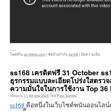
…
บน
โพสท์ใน
ss168vip.com
|
ติดป้ายกำกับ
ss168
|
ปิดความเห็น
ss168
เครดิต
ฟรี
ss168 เครดิตฟรี 31 October s
16
ธุรกรรมแบบละเอียดโปร่งใสตรวจส
August
ss168
ความมั่นใจในการใช้งาน Top 36 
เครดิต
ฟรี
เขียนบน
11 ตุลาคม 2025
โดย
Paul Barnes
เข้า
ss168
คือหนึ่งในเว็บไซต์พนันออนไลน
ร่วม
ได้