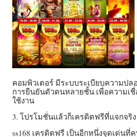
คอมพิวเตอร์ มีระบบระเบียบความปลอด
การยืนยันตัวตนหลายชั้น เพื่อความเชื่
ใช้งาน
3. โปรโมชั่นแล้วก็เครดิตฟรีที่แจกจริง
ss168 เครดิตฟรี เป็นอีกหนึ่งจุดเด่นที่ค