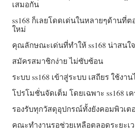
เสมอกัน
ss168 ก็เลยโดดเด่นในหลายๆด้านที่ตอ
ใหม่
คุณลักษณะเด่นที่ทำให้ ss168 น่าสนใ
สมัครสมาชิกง่าย ไม่ซับซ้อน
ระบบ ss168 เข้าสู่ระบบ เสถียร ใช้งาน
โปรโมชั่นจัดเต็ม โดยเฉพาะ ss168 เค
รองรับทุกวัสดุอุปกรณ์ทั้งยังคอมพิวเตอ
คณะทำงานรอช่วยเหลือตลอดระยะเว