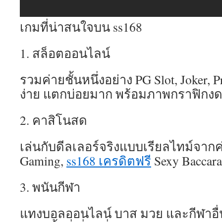
เกมที่น่าสนใจบน ss168
1. สล็อตออนไลน์
รวมค่ายชั้นหนึ่งอย่าง PG Slot, Joker, P
ง่าย แตกบ่อยมาก พร้อมภาพกราฟิกง
2. คาสิโนสด
เล่นกับดีลเลอร์จริงแบบเรียลไทม์จากค่
Gaming,
ss168 เครดิตฟรี
Sexy Baccarat
3. พนันกีฬา
แทงบอลออนไลน์ บาส มวย และกีฬาอื่