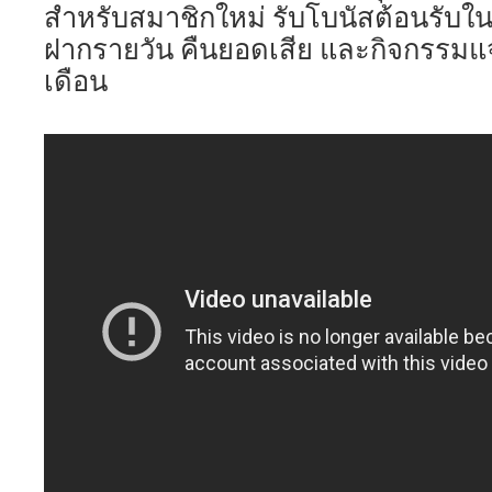
สำหรับสมาชิกใหม่ รับโบนัสต้อนรับในท
ฝากรายวัน คืนยอดเสีย และกิจกรรมแ
เดือน