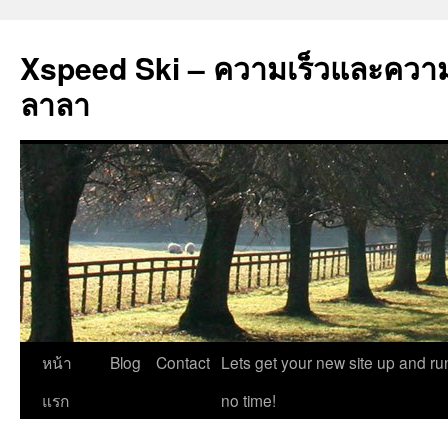
Xspeed Ski – ความเร็วและควา
ลาลา
ข้าม
หน้า
Blog
Contact
Lets get your new site up and ru
ไป
แรก
no time!
ยัง