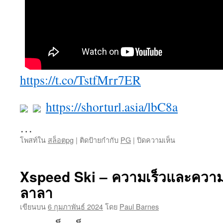
https://t.co/TstfMrr7ER
https://shorturl.asia/lbC8a
…
บน
โพสท์ใน
สล็อตpg
|
ติดป้ายกำกับ
PG
|
ปิดความเห็น
Pgslot
1
ก.ย.
Xspeed Ski – ความเร็วและควา
2567
ลาลา
pgslot
อันดับ
เขียนบน
6 กุมภาพันธ์ 2024
โดย
Paul Barnes
1
ใน