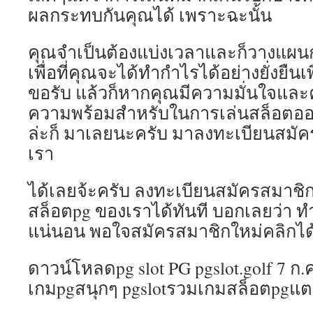
ผลกระทบกันคุณได้ เพราะฉะนั้น
คุณจำเป็นต้องแบ่งเวลาและก็วางแผน
เพื่อที่คุณจะได้ทำกำไรได้อย่างยั่งยืนเพิ
ขอรับ แล้วก็หากคุณมีความมั่นใจและคว
ความพร้อมสำหรับในการเล่นสล็อตออ
ล่ะก็ มาเลยนะครับ มาลงทะเบียนสมั
เรา
ได้เลยจ้ะครับ ลงทะเบียนสมัครสมาชิ
สล็อตpg ของเราได้ทันที บอกเลยว่า 
แน่นอน พอใจสมัครสมาชิกใหม่คลิกได้
ดาวน์โหลดpg slot PG pgslot.golf 7 ก.ค
เกมpgสนุกๆ pgslotรวมเกมสล็อตpgแตก