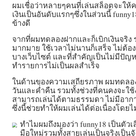
ผมเชื่อว่าหลายๆคนที่เล่นสล็อตจะให้ค
เงินเป็นอันดับแรกๆซึ่งในส่วนนี้ funn
ข้างดี
จากที่ผมทดลองฝากและก็เบิกเงินจริง
มากมาย ใช้เวลาไม่นานก็เสร็จ ไม่ต้อง
บางเว็บไซต์ และที่สำคัญเป็นไม่มีปัญ
ทำรายการไม่เป็นผลสำเร็จ
ในด้านของความเสถียรภาพ ผมทดลองเข
วันและค่ำคืน รวมทั้งช่วงที่คนคงจะใช
สามารถเล่นได้ตามธรรมดา ไม่มีอาก
ซึ่งนี้ช่วยทำให้ผมเล่นได้ต่อเนื่องโดย
ทำไมผมถึงมองว่า funny18 เป็นตัวเล
มือใหม่รวมทั้งสายเล่นเป็นจริงเป็นจั