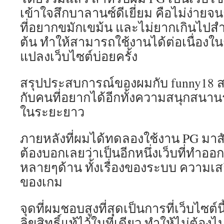
เข้าใจสึกบาลานซ์ดีเยี่ยม คือไม่ง่ายจน
ที่อยากขมักเขม้น และไม่ยากเกินไปสำหรั
ต้น ทำให้สามารถใช้งานได้ต่อเนื่อง
แปลงเว็บไซต์บ่อยครั้ง
สรุปประสบการณ์ของผมกับ funny18 สล
กับคนที่อยากได้อีกทั้งความสนุกสนาน
ในระยะยาว
ภายหลังที่ผมได้ทดลองใช้งาน PG มาสั
ต้องบอกเลยว่าเป็นอีกหนึ่งเว็บที่ทำอ
หลายๆด้าน ทั้งเรื่องของระบบ ความเส
ของเกม
จุดที่ผมชอบสูงที่สุดเป็นการที่เว็บไซต
ลิขสิทธิ์แท้ไว้ในที่เดียว ทำให้ไม่ต้อ