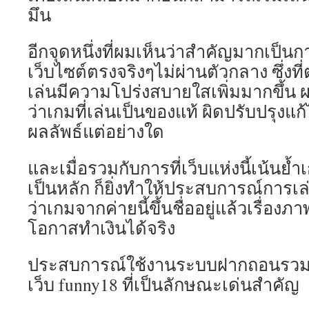
มึน
อีกจุดหนึ่งที่ผมเห็นว่าสำคัญมากเป็นกา
เว็บไซต์ตรงจริงๆไม่ผ่านตัวกลาง ซึ่งที
เล่นมีความโปร่งสบายใสเพิ่มมากขึ้น ผ
ว่าเกมที่เล่นเป็นของแท้ ผิดปรับปรุงแ
ผลลัพธ์แต่อย่างใด
และเมื่อรวมกับการที่เว็บแห่งนี้เน้นย
เป็นหลัก ก็ยิ่งทำให้ประสบการณ์การเล
ว่าเกมจากค่ายนี้ขึ้นชื่ออยู่แล้วเรื่อง
โอกาสทำเงินได้จริง
ประสบการณ์ใช้งานระบบฝากถอนรวมท
เว็บ funny18 ที่เป็นลักษณะเด่นสำคัญ