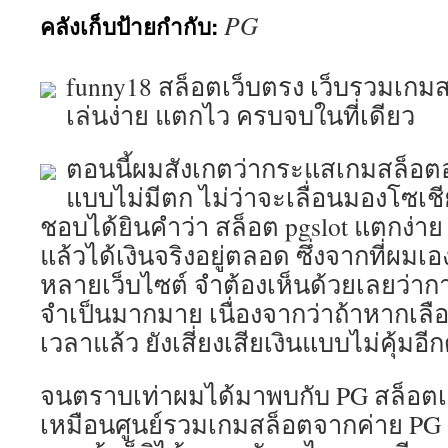
PG
คลังเก็บป้ายกำกับ:
เนื้อหา
funny18 สล็อตเว็บตรง เว็บรวมเกมสล
เล่นง่าย แตกไว ครบจบในที่เดียว
ตอนนี้ผมสังเกตว่ากระแสเกมสล็อต
แบบไม่มีตก ไม่ว่าจะเลื่อนมองโซเชีย
ชอบได้ยินคำว่า สล็อต pgslot แตกง่าย
แล้วได้เงินจริงอยู่ตลอด ซึ่งจากที่ผม
หลายเว็บไซต์ จำต้องเห็นด้วยเลยว่าการ
จำเป็นมากมาย เนื่องจากว่าถ้าหากเลื
เวลาแล้ว ยังเสี่ยงเสียเงินแบบไม่คุ้มอี
จนตราบเท่าผมได้มาพบกับ PG สล็อตเว็
เหมือนศูนย์รวมเกมสล็อตจากค่าย PG แ