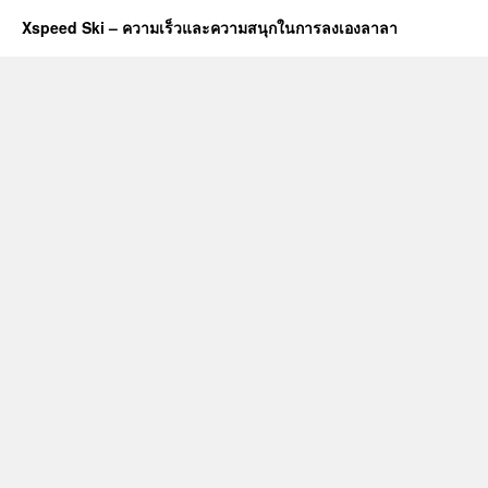
Xspeed Ski – ความเร็วและความสนุกในการลงเองลาลา