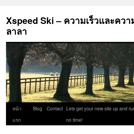
Xspeed Ski – ความเร็วและควา
ลาลา
ข้าม
หน้า
Blog
Contact
Lets get your new site up and ru
ไป
แรก
no time!
ยัง