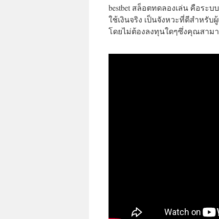
bestbet สล็อตทดลองเล่น คือระบบ
ใช้เงินจริง เป็นจังหวะที่ดีสำห
โดยไม่ต้องลงทุนใดๆซึ่งคุณสามาร