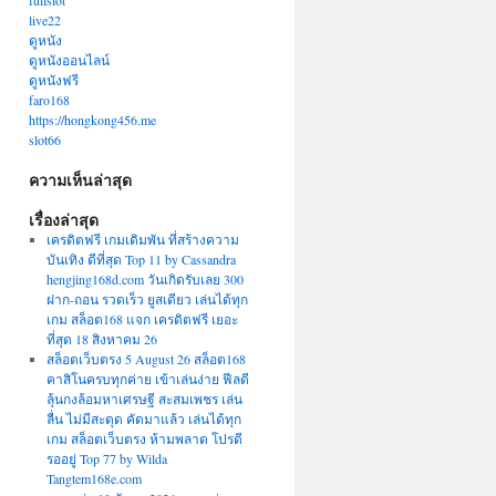
fullslot
live22
ดูหนัง
ดูหนังออนไลน์
ดูหนังฟรี
faro168
https://hongkong456.me
slot66
ความเห็นล่าสุด
เรื่องล่าสุด
เครดิตฟรี เกมเดิมพัน ที่สร้างความ
บันเทิง ดีที่สุด Top 11 by Cassandra
hengjing168d.com วันเกิดรับเลย 300
ฝาก-ถอน รวดเร็ว ยูสเดียว เล่นได้ทุก
เกม สล็อต168 แจก เครดิตฟรี เยอะ
ที่สุด 18 สิงหาคม 26
สล็อตเว็บตรง 5 August 26 สล็อต168
คาสิโนครบทุกค่าย เข้าเล่นง่าย ฟีลดี
ลุ้นกงล้อมหาเศรษฐี สะสมเพชร เล่น
ลื่น ไม่มีสะดุด คัดมาแล้ว เล่นได้ทุก
เกม สล็อตเว็บตรง ห้ามพลาด โปรดี
รออยู่ Top 77 by Wilda
Tangtem168e.com