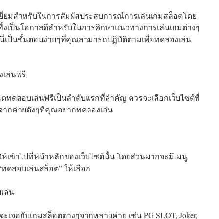
ี่เยี่ยมสำหรับในการสัมผัสประสบการณ์การเล่นเกมสล็อตโดย
รวมทั้งเป็นโอกาสดีสำหรับในการศึกษาแนวทางการเล่นเกมต่างๆ
นี่เป็นขั้นตอนง่ายๆที่คุณสามารถปฏิบัติตามเพื่อทดลองเล่น
งเล่นฟรี
็อตทดสอบเล่นฟรีเป็นลำดับแรกที่สำคัญ ควรจะเลือกเว็บไซต์ที่
ตจากค่ายดังๆที่คุณอยากทดลองเล่น
 ให้เข้าไปที่หน้าหลักของเว็บไซต์นั้น โดยส่วนมากจะมีเมนู
“ทดสอบเล่นสล็อต” ให้เลือก
บเล่น
ณจะเจอกับเกมสล็อตต่างๆจากหลายค่าย เช่น PG SLOT, Joker,