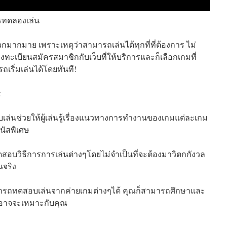
รทดลองเล่น
มากมาย เพราะเหตุว่าสามารถเล่นได้ทุกที่ที่ต้องการ ไม่
ยงลงทะเบียนสมัครสมาชิกกับเว็บที่ให้บริการและก็เลือกเกมที่
ริ่มเล่นได้โดยทันที!
t
อบเล่นช่วยให้ผู้เล่นรู้เรื่องแนวทางการทำงานของเกมแต่ละเกม
บนัสพิเศษ
บวิธีการการเล่นต่างๆโดยไม่จำเป็นที่จะต้องมาวิตกกังวล
นจริง
ณสามารถทดสอบเล่นจากค่ายเกมต่างๆได้ คุณก็สามารถศึกษาและ
งอาจจะเหมาะกับคุณ