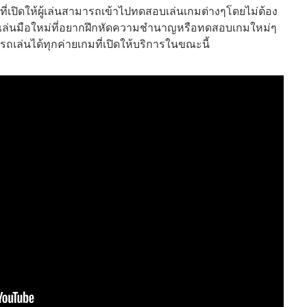
ที่เปิดให้ผู้เล่นสามารถเข้าไปทดสอบเล่นเกมต่างๆโดยไม่ต้อง
รับผู้เล่นมือใหม่ที่อยากฝึกหัดความชำนาญหรือทดสอบเกมใหม่ๆ
ถเล่นได้ทุกค่ายเกมที่เปิดให้บริการในขณะนี้