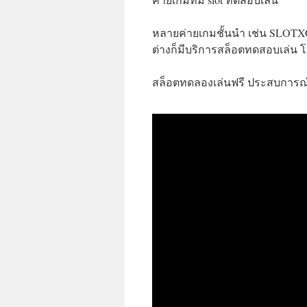
หลายค่ายเกมชั้นนำ เช่น SLOTXO
ต่างก็มีบริการสล็อตทดสอบเล่น โ
สล็อตทดลองเล่นฟรี ประสบการณ