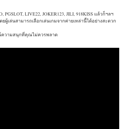
, PGSLOT, LIVE22, JOKER123, JILI, 918KISS แล้วก็ฯลฯ
ดยผู้เล่นสามารถเลือกเล่นเกมจากค่ายเหล่านี้ได้อย่างสะดวก
์ความสนุกที่คุณไม่ควรพลาด