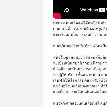
ทดลองเล่นสล็อตฟรีคือหนึ่งในตัว
เล่นเกมสล็อตโดยไม่ต้องลงทุนเงิ
และเรียนกลไกการเล่นต่างๆก่อนจ
เล่นสล็อตฟรีโดยไม่ต้องสมัครเป
หนึ่งในจุดเด่นของการเล่นสล็อตท
ทะเบียนเป็นสมาชิกก่อน ก็สามารถเ
ต้องเสียเวลาในการกรอกข้อมูลหร
จากผู้ให้บริการชั้นแนวหน้ามาก
เล่นฟรีเป็นโอกาสที่ดีสำหรับผู้
ลงเงินจริงบนเว็บของพวกเรา ทำ
และก็สามารถเลือกเล่นเกมสล็อตที่
แนวทางทดลองเล่นสล็อตฟรี สนุกก