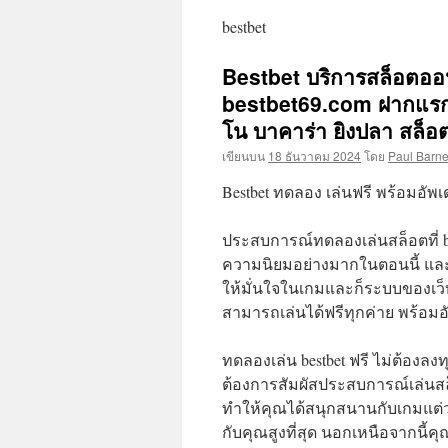
bestbet
เนื้อหา
Bestbet บริการสล็อตออ
bestbet69.com ฝากแรก
โน บาคาร่า ยิงปลา สล็อต
เขียนบน
18 ธันวาคม 2024
โดย
Paul Barn
Bestbet ทดลอง เล่นฟรี พร้อมอัพเ
ประสบการณ์ทดลองเล่นสล็อตที่ best
ความนิยมอย่างมากในตอนนี้ และห
ให้มั่นใจในเกมและก็ระบบของเว็บ
สามารถเล่นได้ฟรีทุกค่าย พร้อม
ทดลองเล่น bestbet ฟรี ไม่ต้องลงท
ต้องการสัมผัสประสบการณ์เล่นสล็
ทำให้คุณได้สนุกสนานกับเกมแต่ว
กับคุณสูงที่สุด นอกเหนือจากนี้ค