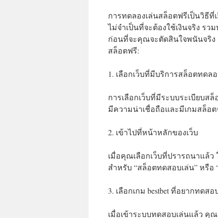
การทดลองเล่นสล็อตฟรีเป็นวิธีท
ไม่จำเป็นที่จะต้องใช้เงินจริง 
ก่อนที่จะคุณจะตัดสินใจพนันจริง 
สล็อตฟรี:
1. เลือกเว็บที่มีบริการสล็อตทดลอ
การเลือกเว็บที่มีระบบระเบียบสล
มีความน่าเชื่อถือและมีเกมสล็อ
2. เข้าไปที่หน้าหลักของเว็บ
เมื่อคุณเลือกเว็บที่ปรารถนาแล้ว
สำหรับ “สล็อตทดสอบเล่น” หรือ 
3. เลือกเกม bestbet ที่อยากทดสอ
เมื่อเข้าระบบทดสอบเล่นแล้ว คุ