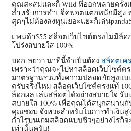
คูณสะสมและก็ Wild ที่ออกหลายครั้
สำหรับการทำแจ็คพอตแตกหนักมีสูง 
สุดๆไม่ต้องลงทุนเยอะแยะก็เล่นpanda
แพนด้า555 สล็อตเว็บไซต์ตรงไม่มีล็อ
โปร่งสบายใส 100%
บอกเลยว่า นาทีนี้จำเป็นต้อง
สล็อตเคร
เพราะว่าคุณจะไปหาสล็อตเว็บไซต์ตรงไม
มาตรฐานรวมทั้งความปลอดภัยสูงแบบเ
ครับจริงไหม สล็อตเว็บไซต์ตรงแท้ 100%
ล็อกผล เล่นสล็อตได้อย่างสบายใจ รั
สบายใส 100% เพื่อคุณได้สนุกสนานกั
คุณชอบ จังหวะสำหรับในการทำเงินสูง
กำไรบนเกมสล็อตแบบชิวๆอย่างไรก็จะ
เท่านั้นครับ!