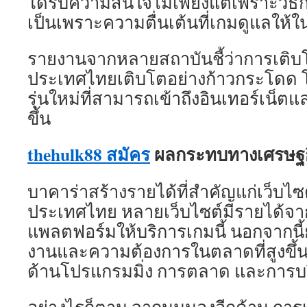
ได้รับความสนใจไม่เพียงแต่เพราะวิธีการ
เป็นเพราะความตื่นเต้นที่เกมดูแลให้ใ
รายงานจากหลายสถาบันชี้ว่าการเติ
ประเทศไทยเติบโตอย่างก้าวกระโดด 
รุ่นใหม่ที่สามารถเข้าถึงอินเทอร์เน็ต
ขึ้น
thehulk88 สมัคร
ผลกระทบทางเศรษฐก
บาคาร่าสร้างรายได้ที่สำคัญแก่เว็บไ
ประเทศไทย หลายเว็บไซต์มีรายได้
แพลตฟอร์มให้บริการเกมนี้ นอกจากนี้
งานและความต้องการในตลาดที่สูงขึ้นใ
ด้านโปรแกรมมิ่ง การตลาด และการบร