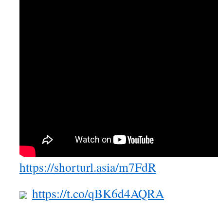
https://shorturl.asia/m7FdR
https://t.co/qBK6d4AQRA