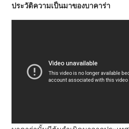
ประวัติความเป็นมาของบาคาร่า