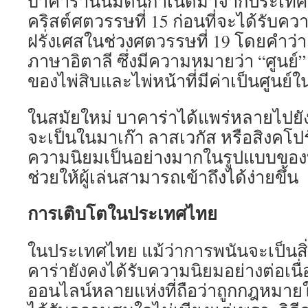
บาคาร่านั้นมีต้นกำเนิดมาจากประเทศ
คริสต์ศตวรรษที่ 15 ก่อนที่จะได้รับค
ฝรั่งเศสในช่วงศตวรรษที่ 19 โดยคำว่
ภาษาอิตาลี ซึ่งมีความหมายว่า “ศูนย์” 
ของไพ่สิบและไพ่หน้าที่มีค่าเป็นศูนย์ใน
ในสมัยใหม่ บาคาร่าได้แพร่หลายไปยัง
จะเป็นในมาเก๊า ลาสเวกัส หรือสิงคโปร์
ความนิยมเป็นอย่างมากในรูปแบบของบ
ช่วยให้ผู้เล่นสามารถเข้าถึงได้ง่ายขึ้น
การเติบโตในประเทศไทย
ในประเทศไทย แม้ว่าการพนันจะเป็นสิ่
คาร่ายังคงได้รับความนิยมอย่างต่อเนื
ออนไลน์หลายแห่งที่ถือว่าถูกกฎหมาย