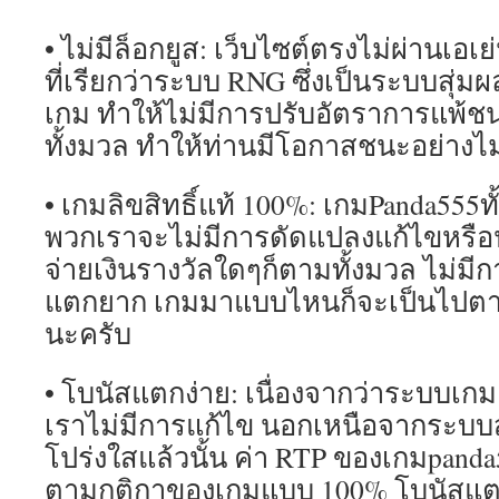
• ไม่มีล็อกยูส: เว็บไซต์ตรงไม่ผ่านเอ
ที่เรียกว่าระบบ RNG ซึ่งเป็นระบบสุ่
เกม ทำให้ไม่มีการปรับอัตราการแพ้ชนะ
ทั้งมวล ทำให้ท่านมีโอกาสชนะอย่างไม
• เกมลิขสิทธิ์แท้ 100%: เกมPanda55
พวกเราจะไม่มีการดัดแปลงแก้ไขหรือ
จ่ายเงินรางวัลใดๆก็ตามทั้งมวล ไม่มี
แตกยาก เกมมาแบบไหนก็จะเป็นไปตาม
นะครับ
• โบนัสแตกง่าย: เนื่องจากว่าระบบเ
เราไม่มีการแก้ไข นอกเหนือจากระบบสุ
โปร่งใสแล้วนั้น ค่า RTP ของเกมpanda
ตามกติกาของเกมแบบ 100% โบนัสแตกง