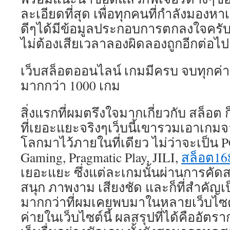
ละเอียดที่สุด เพื่อทุกคนที่กำลังมองห
ดีๆได้มีข้อมูลประกอบการตกลงใจครับ 
ไม่ต้องเสียเวลาลองผิดลองถูกอีกต่อไป
เว็บสล็อตออนไลน์ เกมมีครบ จบทุกค่าย
มากกว่า 1000 เกม
สิ่งแรกที่ผมตรึงใจมากเกี่ยวกับ สล็อ
ที่เยอะแยะจริงๆเว็บนี้เขารวมเอาเกมจาก
โลกมาไว้ภายในที่เดียว ไม่ว่าจะเป็น 
Gaming, Pragmatic Play, JILI,
สล็อต16
เยอะแยะ ซึ่งแต่ละเกมนั้นผ่านการคัดส
สนุก ภาพงาม เสียงชัด และก็ที่สำคัญเ
มากกว่าที่ผมเคยพบมาในหลายเว็บไซ
ค่ายในเว็บไซต์นี้ ผลสรุปที่ได้คืออัตรา