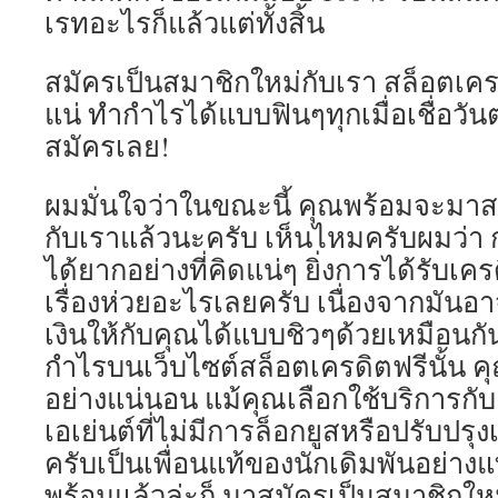
เรทอะไรก็แล้วแต่ทั้งสิ้น
สมัครเป็นสมาชิกใหม่กับเรา สล็อตเครดิ
แน่ ทำกำไรได้แบบฟินๆทุกเมื่อเชื่อวัน
สมัครเลย!
ผมมั่นใจว่าในขณะนี้ คุณพร้อมจะมาส
กับเราแล้วนะครับ เห็นไหมครับผมว่า 
ได้ยากอย่างที่คิดแน่ๆ ยิ่งการได้รับเคร
เรื่องห่วยอะไรเลยครับ เนื่องจากมันอ
เงินให้กับคุณได้แบบชิวๆด้วยเหมือนก
กำไรบนเว็บไซต์สล็อตเครดิตฟรีนั้น 
อย่างแน่นอน แม้คุณเลือกใช้บริการกับ
เอเย่นต์ที่ไม่มีการล็อกยูสหรือปรับปรุง
ครับเป็นเพื่อนแท้ของนักเดิมพันอย่างแท
พร้อมแล้วล่ะก็ มาสมัครเป็นสมาชิกให