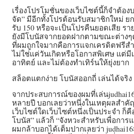
เรื่องโปรโมชั่นของเว็บไซต์นี้ก็จำต้อ
จัด” มีอีกทั้งโปรต้อนรับสมาชิกใหม่ ย
รับ 150 หรือจะเป็นโปรคืนยอดเสีย ราย
ยังมีโบนัสจากยอดฝากตามขณะต่างๆ
ที่ผมถูกใจมากคือการแจกเครดิตฟรีส
ไม่ใช่แค่วันเกิดหรือโอกาสพิเศษ แต่
อาทิตย์ และไม่ต้องทำเทิร์นให้ยุ่งยาก
สล็อตแตกง่าย โบนัสออกถี่ เล่นได้จริง
จากประสบการณ์ของผมที่เล่นjudhai16
หลายปี บอกเลยว่าหนึ่งในเหตุผลสำคัญ
เว็บไซต์ใดเว็บไซต์หนึ่งเป็นประจำ ก็คื
โบนัส” แล้วก็ “จังหวะสำหรับเพื่อการ
ผมกล้าบอกได้เต็มปากเลยว่า judhai168