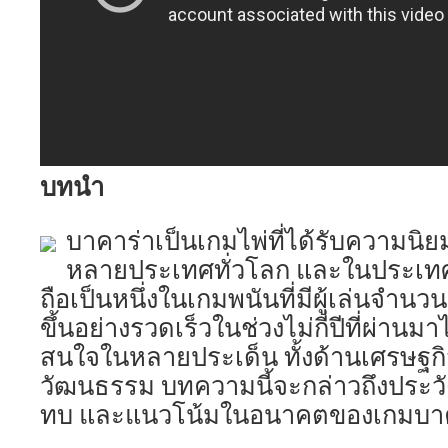
บทนำ
บาคาร่าเป็นเกมไพ่ที่ได้รับความนิ
หลายประเทศทั่วโลก และในประเทศ
ถือเป็นหนึ่งในเกมพนันที่มีผู้เล่นจำนว
ขึ้นอย่างรวดเร็วในช่วงไม่กี่ปีที่ผ่านมา
สนใจในหลายประเด็น ทั้งด้านเศรษฐกิ
วัฒนธรรม บทความนี้จะกล่าวถึงประว
ทบ และแนวโน้มในอนาคตของเกมบา