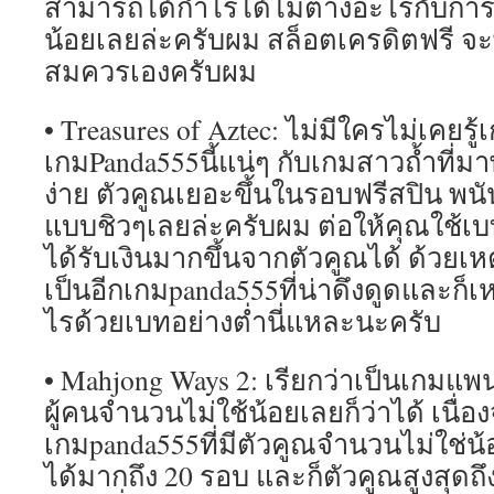
สามารถได้กำไรได้ไม่ต่างอะไรกับการ
น้อยเลยล่ะครับผม สล็อตเครดิตฟรี จะ
สมควรเองครับผม
• Treasures of Aztec: ไม่มีใครไม่เคย
เกมPanda555นี้แน่ๆ กับเกมสาวถ้ำที่
ง่าย ตัวคูณเยอะขึ้นในรอบฟรีสปิน พนั
แบบชิวๆเลยล่ะครับผม ต่อให้คุณใช้เบ
ได้รับเงินมากขึ้นจากตัวคูณได้ ด้วยเหต
เป็นอีกเกมpanda555ที่น่าดึงดูดและก็
ไรด้วยเบทอย่างต่ำนี่แหละนะครับ
• Mahjong Ways 2: เรียกว่าเป็นเกม
ผู้คนจำนวนไม่ใช้น้อยเลยก็ว่าได้ เนื่อง
เกมpanda555ที่มีตัวคูณจำนวนไม่ใช่น
ได้มากถึง 20 รอบ และก็ตัวคูณสูงสุดถึง