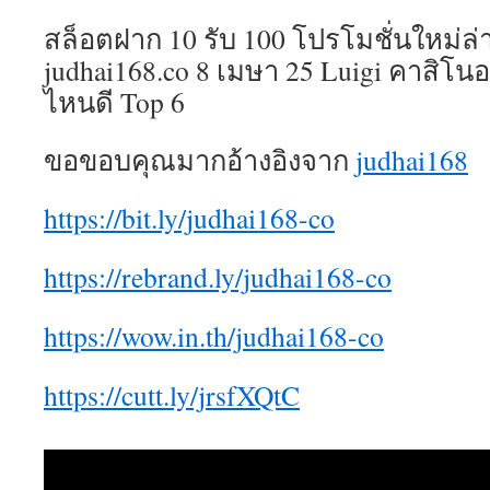
สล็อตฝาก 10 รับ 100 โปรโมชั่นใหม่ล่
judhai168.co 8 เมษา 25 Luigi คาสิโนอ
ไหนดี Top 6
ขอขอบคุณมากอ้างอิงจาก
judhai168
https://bit.ly/judhai168-co
https://rebrand.ly/judhai168-co
https://wow.in.th/judhai168-co
https://cutt.ly/jrsfXQtC