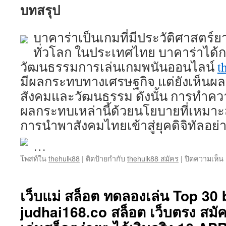
บทสรุป
บาคาร่าเป็นเกมที่มีประวัติศาสตร์
ทั่วโลก ในประเทศไทย บาคาร่าได้ก
วัฒนธรรมการเล่นเกมพนันออนไลน์
t
มีผลกระทบทางเศรษฐกิจ แต่ยังเห็นผลท
สังคมและวัฒนธรรม ดังนั้น การทำคว
ผลกระทบเหล่านี้ด้วยนโยบายที่เหมาะส
การนำพาสังคมไทยเข้าสู่ยุคดิจิทัลอย่
…
โพสท์ใน
thehulk88
|
ติดป้ายกำกับ
thehulk88 สมัคร
|
ปิดความเห็น
เว็บแม่ สล็อต ทดลองเล่น Top 30
judhai168.co สล็อต เว็บตรง สมัคร