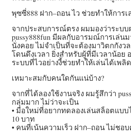
พุซซี่888 ฝาก–ถอน ไว ช่วยทำให้การเล
จากประสบการณ์ตรง ผมมองว่าระบบฝา
pussy888fun มีผลกับอารมณ์การเล่นม
นั่งคอย ไม่จำเป็นที่จะต้องมาวิตกกังว
โดนดึงเวลา ยิ่งสำหรับผู้ที่มีเวลาน้อย 
ระบบที่ไวอย่างงี้ช่วยทำให้เล่นได้เพล
เหมาะสมกับคนใดกันแน่บ้าง?
จากที่ได้ลองใช้งานจริง ผมรู้สึกว่า p
กลุ่มมาก ไม่ว่าจะเป็น
• มือใหม่ที่อยากทดลองเล่นสล็อตแบบไม่
10 บาท
• คนที่เน้นความเร็ว ฝาก–ถอน ไม่ชอ