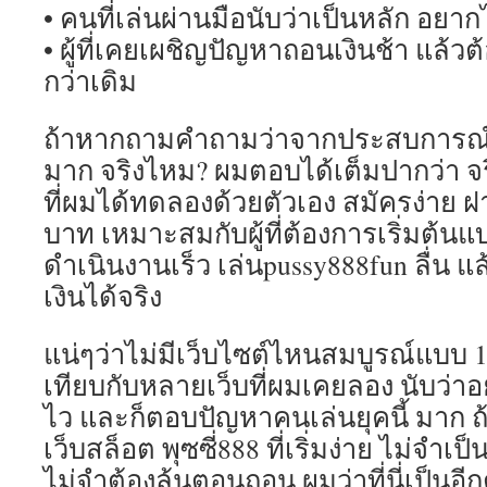
• คนที่เล่นผ่านมือนับว่าเป็นหลัก อยากไ
• ผู้ที่เคยเผชิญปัญหาถอนเงินช้า แล้วต
กว่าเดิม
ถ้าหากถามคำถามว่าจากประสบการณ์
มาก จริงไหม? ผมตอบได้เต็มปากว่า จริ
ที่ผมได้ทดลองด้วยตัวเอง สมัครง่าย ฝ
บาท เหมาะสมกับผู้ที่ต้องการเริ่มต้นแ
ดำเนินงานเร็ว เล่นpussy888fun ลื่น แล
เงินได้จริง
แน่ๆว่าไม่มีเว็บไซต์ไหนสมบูรณ์แบบ 
เทียบกับหลายเว็บที่ผมเคยลอง นับว่าอยู่
ไว และก็ตอบปัญหาคนเล่นยุคนี้ มาก 
เว็บสล็อต พุซซี่888 ที่เริ่มง่าย ไม่จำเ
ไม่จำต้องลุ้นตอนถอน ผมว่าที่นี่เป็นอ