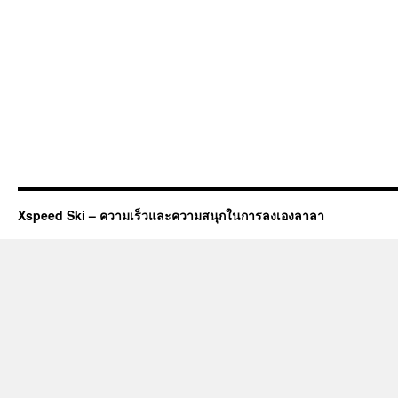
Xspeed Ski – ความเร็วและความสนุกในการลงเองลาลา