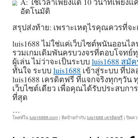
A: ใช้เวลาเพียงแต่ 10 วินาทีเพียงแค
อัตโนมัติ
สรุปส่งท้าย: เพราะเหตุไรคุณควรที่จะเ
luis1688 ไม่ใช่แค่เว็บไซต์พนันออนไลน์
รวมเกมเดิมพันครบวงจรที่ตอบโจทย
ผู้เล่น ไม่ว่าจะเป็นระบบ
luis1688 สมัค
ทันใจ ระบบ
luis1688
เข้าสู่ระบบ ที่ป
luis1688 เครดิตฟรี ที่แจกจริงทุกๆวัน 
เว็บไซต์เดียว เพื่อคุณได้รับประสบการณ
ที่สุด
…
โพสท์ใน
luis16888.com
|
ติดป้ายกำกับ
luis1688 เครดิตฟรี
|
ปิดคว