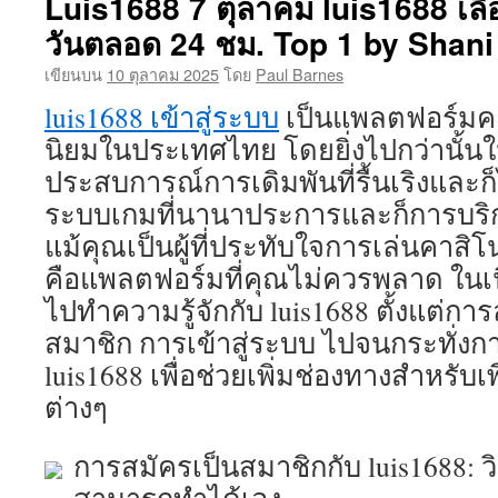
Luis1688 7 ตุลาคม luis1688 เลือ
วันตลอด 24 ชม. Top 1 by Shani
เขียนบน
10 ตุลาคม 2025
โดย
Paul Barnes
luis1688 เข้าสู่ระบบ
เป็นแพลตฟอร์มค
นิยมในประเทศไทย โดยยิ่งไปกว่านั้นในก
ประสบการณ์การเดิมพันที่รื้นเริงและก็
ระบบเกมที่นานาประการและก็การบริกา
แม้คุณเป็นผู้ที่ประทับใจการเล่นคาสิ
คือแพลตฟอร์มที่คุณไม่ควรพลาด ในเน
ไปทำความรู้จักกับ luis1688 ตั้งแต่ก
สมาชิก การเข้าสู่ระบบ ไปจนกระทั่งกา
luis1688 เพื่อช่วยเพิ่มช่องทางสำหรั
ต่างๆ
การสมัครเป็นสมาชิกกับ luis1688: วิ