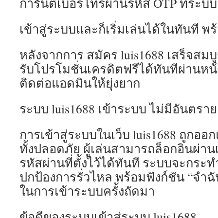
การันตีเบอร์โทรผ่านรหัส OTP ที่ระบบส
เข้าสู่ระบบและก็เริ่มเล่นได้ในทันที พ
หลังจากการ สมัคร luis1688 เสร็จสมบู
รับโปรโมชั่นเครดิตฟรีได้ทันทีผ่านหน้
ติดต่อแอดมินให้ยุ่งยาก
ระบบ luis1688 เข้าระบบ ไม่มีอันตราย
การเข้าสู่ระบบในเว็บ luis1688 ถูกออ
ทั้งปลอดภัย ผู้เล่นสามารถล็อกอินผ่า
รหัสผ่านที่ตั้งไว้ได้ทันที ระบบจะกระทำ
ปกป้องการรั่วไหล พร้อมฟังก์ชัน “จำฉ
ในการเข้าระบบครั้งถัดมา
ข้อดีของระบบเข้าสู่ระบบ luis1688