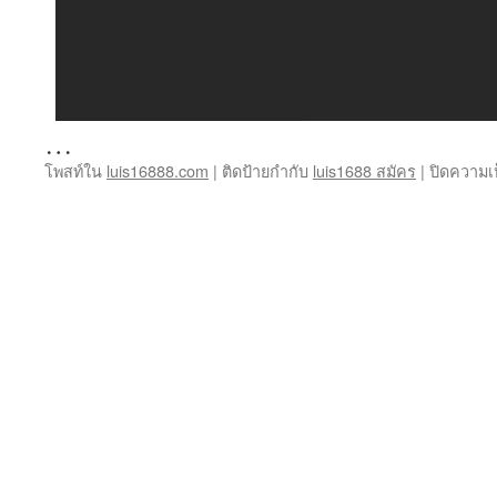
…
โพสท์ใน
luis16888.com
|
ติดป้ายกำกับ
luis1688 สมัคร
|
ปิดความเ