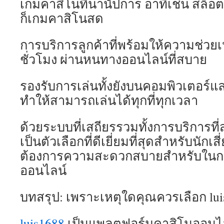
เกมคาสิโนที่นานัปการ อาทิเช่น สล็อต,
ก็เกมคาสิโนสด
การบริการลูกค้าที่พร้อมให้ความช่วยเ
ชั่วโมง ผ่านหนทางออนไลน์ที่สบาย
รองรับการเล่นทั้งยังบนคอมพิวเตอร์และ
ทำให้สามารถเล่นได้ทุกที่ทุกเวลา
ด้วยระบบที่เสถียรรวมทั้งการบริการที่
เป็นตัวเลือกที่ดีเยี่ยมที่สุดสำหรับนักเส
ต้องการความสะดวกสบายสำหรับในกา
ออนไลน์
บทสรุป: เพราะเหตุใดคุณควรเลือก lui
luis1688
เป็นแพลตฟอร์มคาสิโนออนไลน