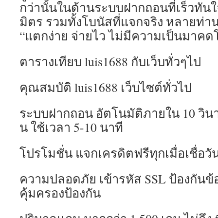
กว่านั้นในด้านระบบฝากถอนที่เร็วทันใจ
มิตร รวมทั้งโบนัสที่แจกจริง หลายท่านย
“แตกง่าย จ่ายไว ไม่มีความเป็นมาคด
ตารางเทียบ luis1688 กับเว็บทั่วๆไป
คุณสมบัติ luis1688 เว็บไซต์ทั่วไป
ระบบฝากถอน อัตโนมัติภายใน 10 วินา
น ใช้เวลา 5-10 นาที
โปรโมชั่น แจกเครดิตฟรีทุกเมื่อเชื่อ
ความปลอดภัย เข้ารหัส SSL ป้องกันข้อ
คุ้มครองป้องกัน