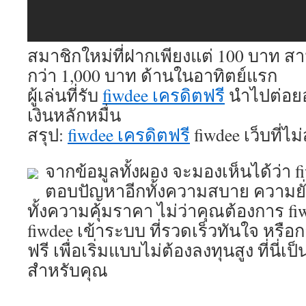
สมาชิกใหม่ที่ฝากเพียงแต่ 100 บาท ส
กว่า 1,000 บาท ด้านในอาทิตย์แรก
ผู้เล่นที่รับ
fiwdee เครดิตฟรี
นำไปต่อยอ
เงินหลักหมื่น
สรุป:
fiwdee เครดิตฟรี
fiwdee เว็บที่
จากข้อมูลทั้งผอง จะมองเห็นได้ว่า fi
ตอบปัญหาอีกทั้งความสบาย ความยั่
ทั้งความคุ้มราคา ไม่ว่าคุณต้องการ fi
fiwdee เข้าระบบ ที่รวดเร็วทันใจ หรือก
ฟรี เพื่อเริ่มแบบไม่ต้องลงทุนสูง ที่นี่
สำหรับคุณ