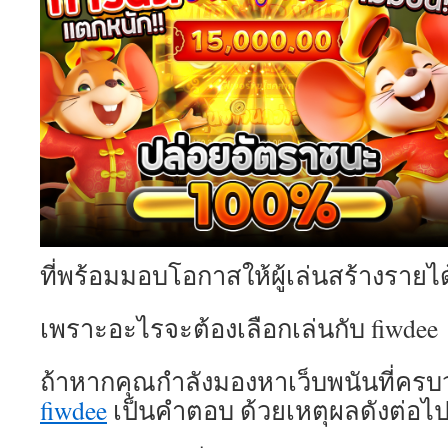
ที่พร้อมมอบโอกาสให้ผู้เล่นสร้างรายได้
เพราะอะไรจะต้องเลือกเล่นกับ fiwdee
ถ้าหากคุณกำลังมองหาเว็บพนันที่ครบวง
fiwdee
เป็นคำตอบ ด้วยเหตุผลดังต่อไปน