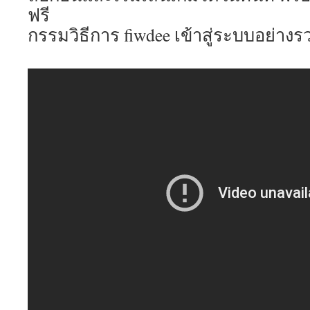
ฟรี
กรรมวิธีการ fiwdee เข้าสู่ระบบอย่างร