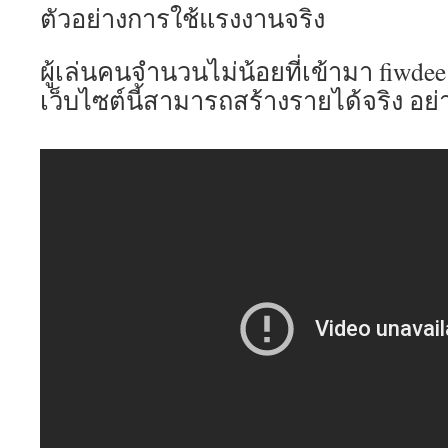
ตัวอย่างการใช้แรงงานจริง
ผู้เล่นคนจำนวนไม่น้อยที่เข้ามา fiwdee
เว็บไซต์นี้สามารถสร้างรายได้จริง อย่