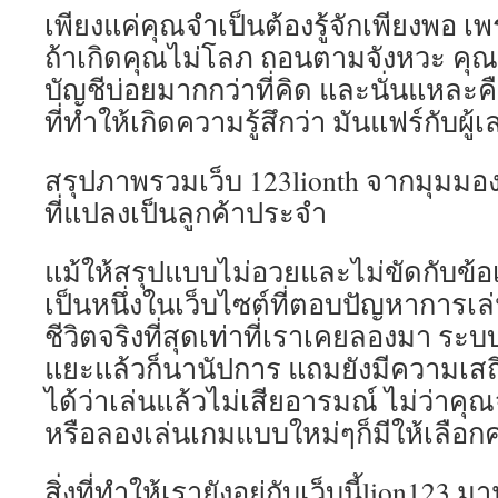
เพียงแค่คุณจำเป็นต้องรู้จักเพียงพอ เพ
ถ้าเกิดคุณไม่โลภ ถอนตามจังหวะ คุณ
บัญชีบ่อยมากกว่าที่คิด และนั่นแหละคือ
ที่ทำให้เกิดความรู้สึกว่า มันแฟร์กับผู้
สรุปภาพรวมเว็บ 123lionth จากมุมมองข
ที่แปลงเป็นลูกค้าประจำ
แม้ให้สรุปแบบไม่อวยและไม่ขัดกับข้อเท
เป็นหนึ่งในเว็บไซต์ที่ตอบปัญหาการเ
ชีวิตจริงที่สุดเท่าที่เราเคยลองมา ระ
แยะแล้วก็นานัปการ แถมยังมีความเส
ได้ว่าเล่นแล้วไม่เสียอารมณ์ ไม่ว่าคุ
หรือลองเล่นเกมแบบใหม่ๆก็มีให้เลือก
สิ่งที่ทำให้เรายังอยู่กับเว็บนี้lion12