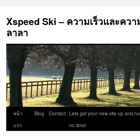
Xspeed Ski – ความเร็วและควา
ลาลา
ข้าม
หน้า
Blog
Contact
Lets get your new site up and ru
ไป
แรก
no time!
ยัง