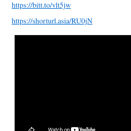
https://bitt.to/vlt5jw
https://shorturl.asia/RU0jN