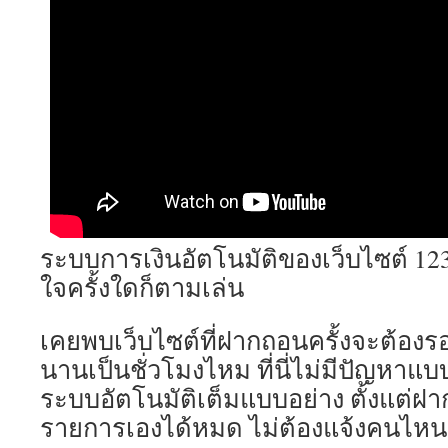
ระบบการเงินอัตโนมัติของเว็บไซต์ 123lio
ใจครั้งใดก็ตามเล่น
เคยพบเว็บไซต์ที่ฝากถอนครั้งจะต้อ
นานเป็นชั่วโมงไหม ที่นี่ไม่มีปัญหาแบบน
ระบบอัตโนมัติเต็มแบบอย่าง ตั้งแต่ฝาก
รายการเองได้หมด ไม่ต้องแจ้งคนไหน