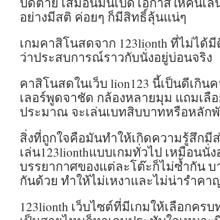
ปิดตาย เสมือนมันเปิดโอกาสให้คนเล่น
อย่างมีสติ ค่อยๆ ก็มีสิทธิ์ลุ้นแน่ๆ
เกมคาสิโนสดจาก 123lionth ที่ไม่ได้ม
ว่าประสบการณ์ราวกับนั่งอยู่บ่อนจริง
คาสิโนสดในเว็บ lion123 นี้เป็นดีเกิน
เลอร์พูดจาชัด กล้องหลายมุม แถมเลื
ประมาณ จะเล่นเบทสิบบาทหรือหลักพัน
สิ่งที่ถูกใจคือมันทำให้เกิดความรู้สึกมี
เล่น123lionthแบบเกมทั่วไป เหมือนนั่งอ
บรรยากาศของแต่ละโต๊ะก็ไม่ซ้ำกัน บา
กันด้วย ทำให้ไม่เหงาและไม่น่ารำคา
123lionth เว็บไซต์ที่มีเกมให้เลือกคร