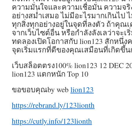
ความมั่นใจและความเชื่อมั่น ความจริ
อย่างสม่ำเสมอ ไม่มีอะไรมากเกินไป ไ
ทุกสิ่งทุกอย่างอยู่ในจุดที่ลงตัว ถ้าค
จากเว็บไซต์อื่น หรือกำลังลังเลว่าจะเริ
ทดลองเปิดโอกาสกับ lion123 สักหนึ่งค
จุดเริ่มแรกที่ดีของคุณเสมือนที่เกิดขึ้
เว็บสล็อตตรง100% lion123 12 DEC 2
lion123 แตกหนัก Top 10
ขอขอบคุณby web
lion123
https://rebrand.ly/123lionth
https://cutly.info/123lionth