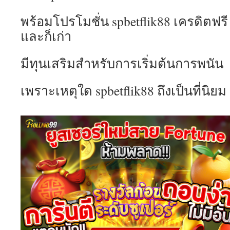
พร้อมโปรโมชั่น spbetflik88 เครดิตฟรี ท
และก็เก่า
มีทุนเสริมสำหรับการเริ่มต้นการพนัน
เพราะเหตุใด spbetflik88 ถึงเป็นที่นิยม