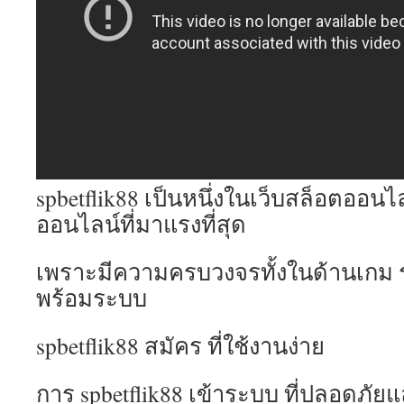
spbetflik88 เป็นหนึ่งในเว็บสล็อตออนไ
ออนไลน์ที่มาแรงที่สุด
เพราะมีความครบวงจรทั้งในด้านเกม 
พร้อมระบบ
spbetflik88 สมัคร ที่ใช้งานง่าย
การ spbetflik88 เข้าระบบ ที่ปลอดภัยแ