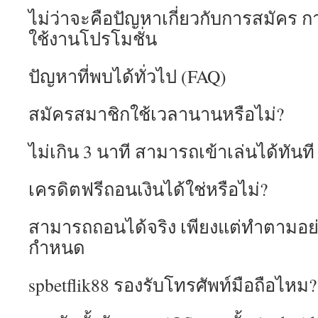
ไม่ว่าจะคือปัญหาเกี่ยวกับการสมัคร ก
ใช้งานโปรโมชั่น
ปัญหาที่พบได้ทั่วไป (FAQ)
สมัครสมาชิกใช้เวลานานหรือไม่?
ไม่เกิน 3 นาที สามารถเข้าเล่นได้ทันที
เครดิตฟรีถอนเงินได้ใช่หรือไม่?
สามารถถอนได้จริง เพียงแต่ทำตามอย่าง
กำหนด
spbetflik88 รองรับโทรศัพท์มือถือไหม?