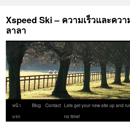
Xspeed Ski – ความเร็วและควา
ลาลา
ข้าม
หน้า
Blog
Contact
Lets get your new site up and ru
ไป
แรก
no time!
ยัง