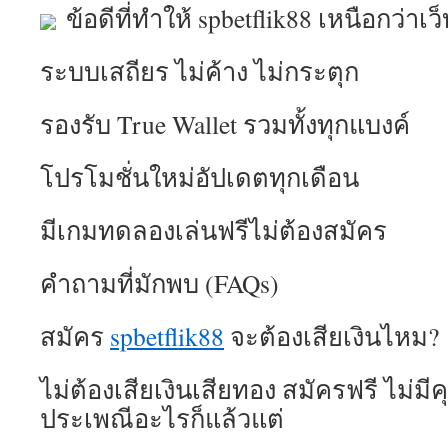
ข้อดีที่ทำให้ spbetflik88 เหนือกว่าเว็
ระบบเสถียร ไม่ค้าง ไม่กระตุก
รองรับ True Wallet รวมทั้งทุกแบงค์
โปรโมชั่นใหม่อัปเดตทุกเดือน
มีเกมทดลองเล่นฟรีไม่ต้องสมัคร
คำถามที่มักพบ (FAQs)
สมัคร
spbetflik88
จะต้องเสียเงินไหม?
ไม่ต้องเสียเงินเสียทอง สมัครฟรี ไม่
ประเพณีอะไรก็แล้วแต่