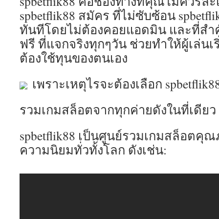
spbetflik88 คือช่องทางที่คุณไม่ควรล
spbetflik88 สมัคร ที่ไม่ซับซ้อน spbetf
ทันทีโดยไม่ต้องคอยแอดมิน และที่สำคั
ฟรี ที่แจกจริงทุกๆวัน ช่วยทำให้ผู้เล่นเ
ต้องใช้ทุนของตนเอง
เพราะเหตุไรจะต้องเลือก spbetflik8
รวมเกมสล็อตจากทุกค่ายดังในที่เดียว
spbetflik88 เป็นศูนย์รวมเกมสล็อตคุณ
ความนิยมทั่วทั้งโลก ดังเช่น: