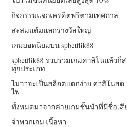
โปรโมชั่นคืนยอดเสียสูงสุด 10%
กิจกรรมแจกเครดิตฟรีตามเทศกาล
สะสมแต้มแลกรางวัลใหญ่
เกมยอดนิยมบน spbetflik88
spbetflik88 รวบรวมเกมคาสิโนแล้วก็
ทุกประเภท
ไม่ว่าจะเป็นสล็อตแตกง่าย คาสิโนสด 
ไพ่
ทั้งหมดมาจากค่ายเกมชั้นนำที่มีชื่อเส
จำพวกเกม เนื้อหา