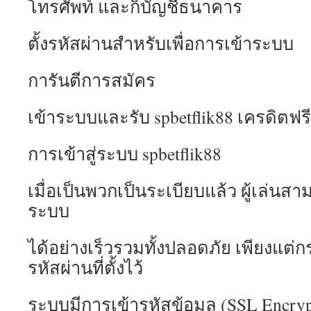
โทรศัพท์ และก็บัญชีธนาคาร
ตั้งรหัสผ่านสำหรับเพื่อการเข้าระบบ
การันตีการสมัคร
เข้าระบบและรับ spbetflik88 เครดิตฟรี
การเข้าสู่ระบบ spbetflik88
เมื่อเป็นพวกเป็นระเบียบแล้ว ผู้เล่นสาม
ระบบ
ได้อย่างเร็วรวมทั้งปลอดภัย เพียงแต่ก
รหัสผ่านที่ตั้งไว้
ระบบมีการเข้ารหัสข้อมูล (SSL Encrypti