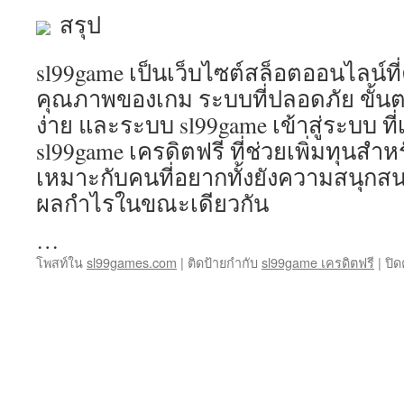
สรุป
sl99game เป็นเว็บไซต์สล็อตออนไลน์ที่ค
คุณภาพของเกม ระบบที่ปลอดภัย ขั้นตอ
ง่าย และระบบ sl99game เข้าสู่ระบบ ที่เ
sl99game เครดิตฟรี ที่ช่วยเพิ่มทุนสำห
เหมาะกับคนที่อยากทั้งยังความสนุกส
ผลกำไรในขณะเดียวกัน
…
โพสท์ใน
sl99games.com
|
ติดป้ายกำกับ
sl99game เครดิตฟรี
|
ปิด