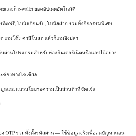
ละก็ e-wallet ยอดอัปเดตอัตโนมัติ
ดิตฟรี, โบนัสต้อนรับ, โบนัสฝาก รวมทั้งกิจกรรมพิเศษ
็ต เกมโต๊ะ คาสิโนสด แล้วก็เกมยิงปลา
าเล่นผ่านโปรแกรมสำหรับท่องอินเตอร์เน็ตหรือแอปได้อย่าง
ละช่องทางโซเชียล
มูลและแนวนโยบายความเป็นส่วนตัวที่ชัดแจ้ง
t
 OTP รวมทั้งตั้งรหัสผ่าน — ใช้ข้อมูลจริงเพื่อลดปัญหาถอน