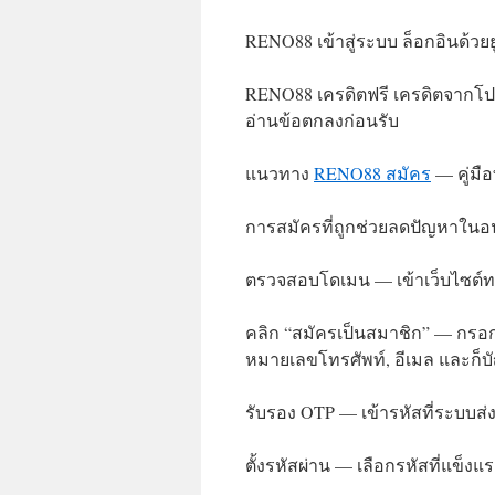
RENO88 เข้าสู่ระบบ ล็อกอินด้วยยู
RENO88 เครดิตฟรี เครดิตจากโปรโ
อ่านข้อตกลงก่อนรับ
แนวทาง
RENO88 สมัคร
— คู่มื
การสมัครที่ถูกช่วยลดปัญหาในอน
ตรวจสอบโดเมน — เข้าเว็บไซต์ทา
คลิก “สมัครเป็นสมาชิก” — กรอกข
หมายเลขโทรศัพท์, อีเมล และก็บ
รับรอง OTP — เข้ารหัสที่ระบบส่
ตั้งรหัสผ่าน — เลือกรหัสที่แข็งแร