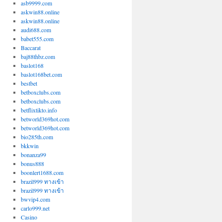
asb9999.com
askwin88.online
askwin88.online
audi688.com
babet555.com
Baccarat
baj88thbz.com
baslot168
baslot168bet.com
bestbet
betboxclubs.com
betboxclubs.com
betflixtikto.info
betworld369hot.com
betworld369hot.com
bio285th.com
bkkwin
bonanza99
bonus888
boonlert1688.com
brazil999 ทางเข้า
brazil999 ทางเข้า
bwvip4.com
carlo999.net
Casino