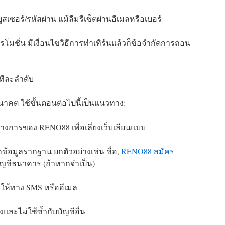
สเซอร์/รหัสผ่าน แม้ลืมรีเซ็ตผ่านอีเมลหรือเบอร์
มชั่น มีเงื่อนไขวิธีการทำเทิร์นแล้วก็ข้อจำกัดการถอน —
อทีละลำดับ
าคต ใช้ขั้นตอนต่อไปนี้เป็นแนวทาง:
งการของ RENO88 เพื่อเลี่ยงเว็บเลียนแบบ
้อมูลรากฐาน ยกตัวอย่างเช่น ชื่อ,
RENO88 สมัคร
ัญชีธนาคาร (ถ้าหากจำเป็น)
งให้ทาง SMS หรืออีเมล
งและไม่ใช้ซ้ำกับบัญชีอื่น