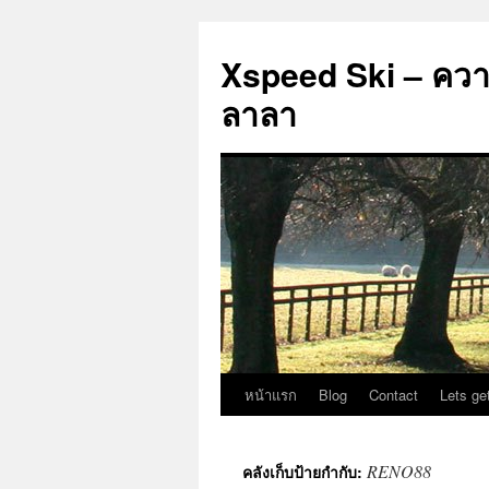
Xspeed Ski – คว
ลาลา
หน้าแรก
Blog
Contact
Lets ge
ข้าม
ไป
RENO88
คลังเก็บป้ายกำกับ:
ยัง