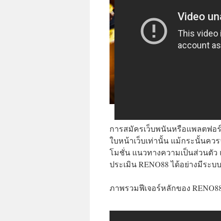
การสมัครเว็บพนันหรือแพลตฟอร์
ใบหน้าเว็บเท่านั้น แม้กระนั้น
โมชั่น แนวทางความเป็นส่วนตัว แ
ประเมิน RENO88 ได้อย่างมีระบบ ล
ภาพรวมฟีเจอร์หลักของ RENO8