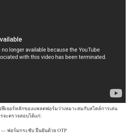
จฟีเจอร์หลักของแพลตฟอร์มว่าเหมาะสมกับสไตล์การเล่น
ควรจะตรวจสอบได้แก่:
 ฟอร์มกระชับ ยืนยันด้วย OTP