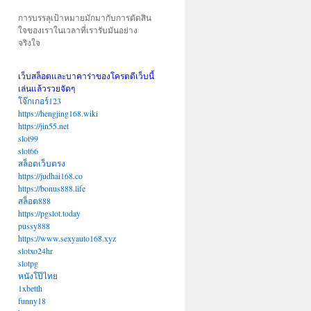
การบรรลุเป้าหมายมักมากับการตัดสิน
ใจของเราในเวลาที่เรารับมันอย่าง
จริงใจ
เว็บสล็อตและบาคาร่าของโครตดีเว็บนี้
เล่นแล้วรวยจัดๆ
โจ๊กเกอร์123
https://hengjing168.wiki
https://jin55.net
slot99
slot66
สล็อตเว็บตรง
https://judhai168.co
https://bonus888.life
สล็อต888
https://pgslot.today
pussy888
https://www.sexyauto168.xyz
slotxo24hr
slotpg
หนังโป๊ไทย
1xbetth
funny18