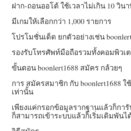
ฝาก-ถอนออโต้ ใช้เวลาไม่เกิน 10 วินา
มีเกมให้เลือกกว่า 1,000 รายการ
โปรโมชั่นเด็ด ยกตัวอย่างเช่น boonler
รองรับโทรศัพท์มือถือรวมทั้งคอมพิวเ
ขั้นตอน boonlert1688 สมัคร กล้วยๆ
การ สมัครสมาชิก กับ boonlert1688 ใช้
เท่านั้น
เพียงแค่กรอกข้อมูลรากฐานแล้วก็การั
ก็สามารถเข้าระบบแล้วก็เริ่มเดิมพันได