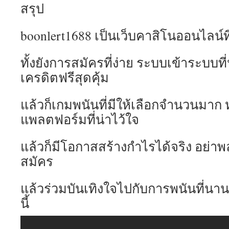
สรุป
boonlert1688 เป็นเว็บคาสิโนออนไลน์ที
ทั้งยังการสมัครที่ง่าย ระบบเข้าระบบท
เครดิตฟรีสุดคุ้ม
แล้วก็เกมพนันที่มีให้เลือกจำนวนมา
แพลตฟอร์มที่น่าไว้ใจ
แล้วก็มีโอกาสสร้างกำไรได้จริง อย่าพ
สมัคร
แล้วร่วมบันเทิงใจไปกับการพนันที่นาน
นี้