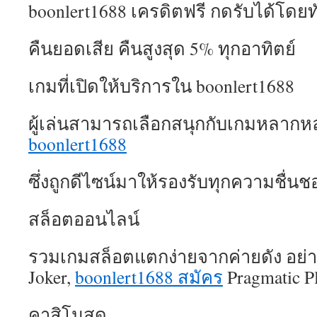
boonlert1688 เครดิตฟรี กดรับได้โดยท
คืนยอดเสีย คืนสูงสุด 5% ทุกอาทิตย์
เกมที่เปิดให้บริการใน boonlert1688
ผู้เล่นสามารถเลือกสนุกกับเกมหลา
boonlert1688
ซึ่งถูกดีไซน์มาให้รองรับทุกความชื่นช
สล็อตออนไลน์
รวมเกมสล็อตแตกง่ายจากค่ายดัง อย่า
Joker,
boonlert1688 สมัคร
Pragmatic Pl
คาสิโนสด