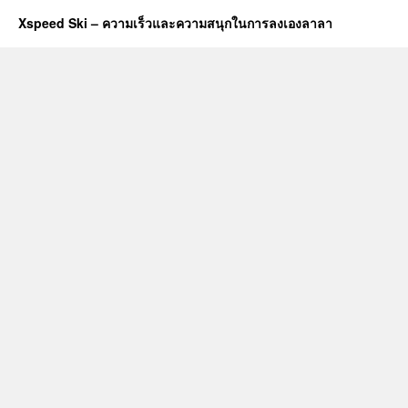
Xspeed Ski – ความเร็วและความสนุกในการลงเองลาลา