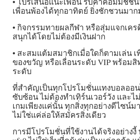
• โปรเสนอแนะเพื่อน รับค่าคอมมิชชั่
เพื่อนพ้องได้ทุกอาทิตย์ ยิ่งชักชวนมาก
• กิจกรรมทายผลกีฬา หรือสุ่มแจกเครด
สนุกได้โดยไม่ต้องมีเงินฝาก
• สะสมแต้มสมาชิกเมื่อใดก็ตามเล่น เ
ของขวัญ หรือเลื่อนระดับ VIP พร้อมส
ระดับ
ที่สำคัญเป็นทุกโปรโมชั่นแทงบอลออนไ
ซับซ้อน ไม่ต้องทำเทิร์นเวอร์วัง และไ
เกมเพียงแค่นั้น ทุกสิ่งทุกอย่างดีไซน์มาเ
ไม่ใช่แค่ล่อให้สมัครสิ่งเดียว
การมีโปรโมชั่นที่ใช้งานได้จริงอย่างงี้ 