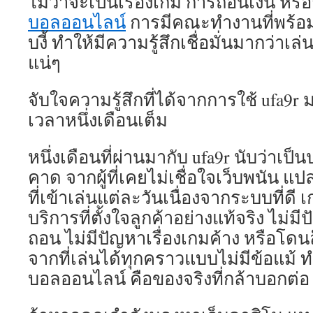
ไม่ว่าจะเป็นเรื่องเกม การถอนเงิน หรื
บอลออนไลน์
การมีคณะทำงานที่พร้
บงี้ ทำให้มีความรู้สึกเชื่อมั่นมากว่าเล่นก
แน่ๆ
จับใจความรู้สึกที่ได้จากการใช้ ufa9r 
เวลาหนึ่งเดือนเต็ม
หนึ่งเดือนที่ผ่านมากับ ufa9r นับว่าเป็
คาด จากผู้ที่เคยไม่เชื่อใจเว็บพนัน แป
ที่เข้าเล่นแต่ละวันเนื่องจากระบบที่ดี 
บริการที่ตั้งใจลูกค้าอย่างแท้จริง ไม่
ถอน ไม่มีปัญหาเรื่องเกมค้าง หรือโดนล็
จากที่เล่นได้ทุกคราวแบบไม่มีข้อแม้ ทำ
บอลออนไลน์ คือของจริงที่กล้าบอกต่อ