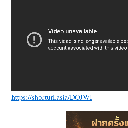
https://shorturl.asia/DOJWI