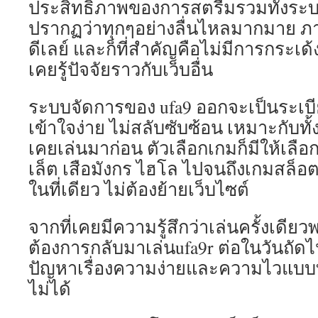
ประสิทธิภาพของการสตรีมรวมทั้งระบ
ปรากฏว่าทุกๆอย่างลื่นไหลมากมาย ภาพ
ดีเลย์ และก็ที่สำคัญคือไม่มีการกระเ
เคยรู้ปัจจัยราวกับเว็บอื่น
ระบบจัดการของ ufa9 ออกจะเป็นระเบี
เข้าใจง่าย ไม่สลับซับซ้อน เหมาะกับทั้ง
เคยเล่นมาก่อน ตัวเลือกเกมก็มีให้เลือก
เล็ต เสือมังกร ไฮโล ไปจนถึงเกมสล็
ในที่เดียว ไม่ต้องย้ายเว็บไซต์
จากที่เคยมีความรู้สึกว่าเล่นครั้งเดียว
ต้องการกลับมาเล่นufa9r ต่อในวันถัดไ
ปัญหาเรื่องความง่ายและความไวแบบที
ไม่ได้