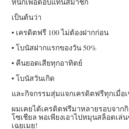
หนักเพื่อตอบแทนสมาชิก
เป็นต้นว่า
• เครดิตฟรี 100 ไม่ต้องฝากก่อน
• โบนัสฝากแรกของวัน 50%
• คืนยอดเสียทุกอาทิตย์
• โบนัสวันเกิด
และกิจกรรมสุ่มแจกเครดิตฟรีทุกเมื่อเช
ผมเคยได้เครดิตฟรีมาหลายรอบจากก
โซเชียล พอเพียงเอาไปหมุนสล็อตเล่น
เฉยเมย!