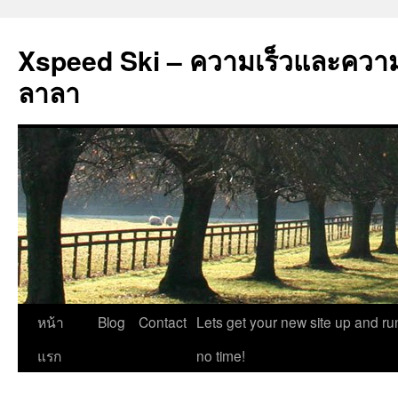
Xspeed Ski – ความเร็วและควา
ลาลา
ข้าม
หน้า
Blog
Contact
Lets get your new site up and ru
ไป
แรก
no time!
ยัง