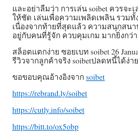
และอย่าลืมว่า การเล่น soibet ควรจะเล
ให้ชัด เล่นเพื่อความเพลิดเพลิน รวมทั้ง
เนื่องจากท้ายที่สุดแล้ว ความสนุกสน
อยู่กับคนที่รู้จัก ควบคุมเกม มากยิ่ง
สล็อตแตกง่าย ซอยเบท soibet 26 Janua
รีวิวจากลูกค้าจริง soibetปลดหนี้ได้ง่า
ขอขอบคุณอ้างอิงจาก
soibet
https://rebrand.ly/soibet
https://cutly.info/soibet
https://bitt.to/ox5obp