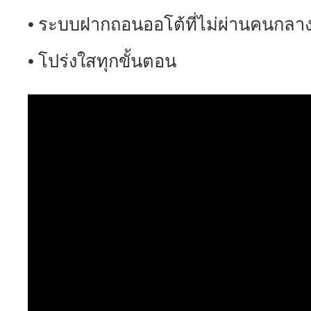
• ระบบฝากถอนออโต้ที่ไม่ผ่านคนกลา
• โปร่งใสทุกขั้นตอน