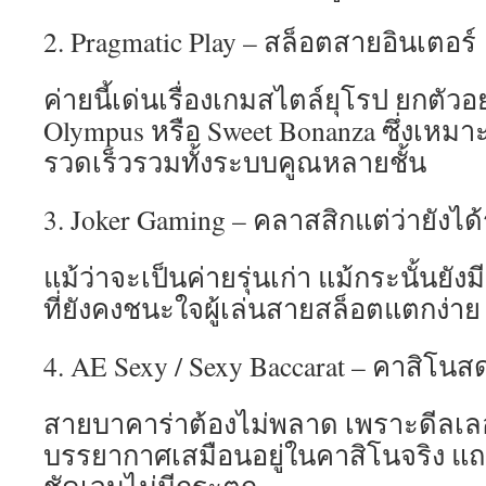
2. Pragmatic Play – สล็อตสายอินเตอร์
ค่ายนี้เด่นเรื่องเกมสไตล์ยุโรป ยกตัวอย
Olympus หรือ Sweet Bonanza ซึ่งเหมาะก
รวดเร็วรวมทั้งระบบคูณหลายชั้น
3. Joker Gaming – คลาสสิกแต่ว่ายังไ
แม้ว่าจะเป็นค่ายรุ่นเก่า แม้กระนั้นยั
ที่ยังคงชนะใจผู้เล่นสายสล็อตแตกง่าย
4. AE Sexy / Sexy Baccarat – คาสิโนสดท
สายบาคาร่าต้องไม่พลาด เพราะดีลเล
บรรยากาศเสมือนอยู่ในคาสิโนจริง 