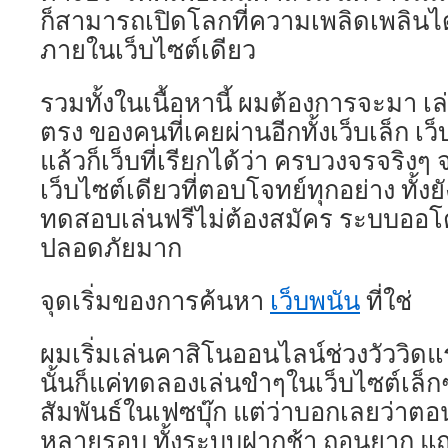
ก็สามารถเปิดโลกที่ความเพลิดเพลินได
ภายในเว็บไซต์เดียว
รวมทั้งในเนื้อหานี้ ผมต้องการจะมา 
ตรง ของคนที่เคยผ่านอีกทั้งเว็บเล็ก เว็
แล้วก็เว็บที่เรียกได้ว่า ครบวงจรจริงๆ 
เว็บไซต์เดียวที่ตอบโจทย์ทุกอย่าง ทั้
ทดสอบเล่นฟรีไม่ต้องสมัคร ระบบออโต้
ปลอดภัยมาก
จุดเริ่มของการค้นหา
เว็บพนัน
ที่ใช่
ผมเริ่มเล่นคาสิโนออนไลน์ช่วงวัววิด
นั้นก็แค่ทดลองเล่นขำๆในเว็บไซต์เล็ก
สัมพันธ์ในเฟซบุ๊ก แต่ว่าบอกเลยว่าตอ
หลายรอบ ทั้งระบบฝากช้า ถอนยาก แถม