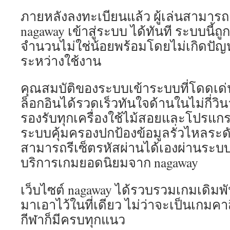
ภายหลังลงทะเบียนแล้ว ผู้เล่นสามารถ
nagaway เข้าสู่ระบบ ได้ทันที ระบบนี้ถูก
จำนวนไม่ใช่น้อยพร้อมโดยไม่เกิดปัญ
ระหว่างใช้งาน
คุณสมบัติของระบบเข้าระบบที่โดดเด่
ล็อกอินได้รวดเร็วทันใจด้านในไม่กี่วิน
รองรับทุกเครื่องใช้ไม้สอยและโปรแก
ระบบคุ้มครองปกป้องข้อมูลรั่วไหลระดั
สามารถรีเซ็ตรหัสผ่านได้เองผ่านระบบ
บริการเกมยอดนิยมจาก nagaway
เว็บไซต์ nagaway ได้รวบรวมเกมเดิมพั
มาเอาไว้ในที่เดียว ไม่ว่าจะเป็นเกมค
กีฬาก็มีครบทุกแนว