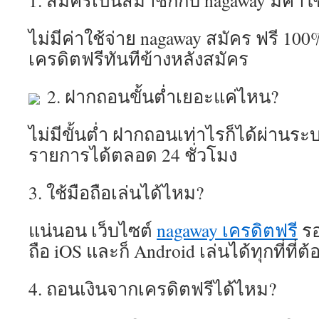
1. สมัครเป็นสมาชิกกับ nagaway มีค่าใ
ไม่มีค่าใช้จ่าย nagaway สมัคร ฟรี 100%
เครดิตฟรีทันทีข้างหลังสมัคร
2. ฝากถอนขั้นต่ำเยอะแค่ไหน?
ไม่มีขั้นต่ำ ฝากถอนเท่าไรก็ได้ผ่านระ
รายการได้ตลอด 24 ชั่วโมง
3. ใช้มือถือเล่นได้ไหม?
แน่นอน เว็บไซต์
nagaway เครดิตฟรี
รอ
ถือ iOS และก็ Android เล่นได้ทุกที่ที่ต
4. ถอนเงินจากเครดิตฟรีได้ไหม?