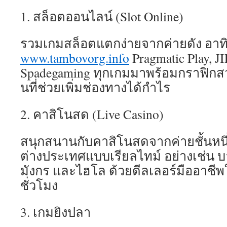
1. สล็อตออนไลน์ (Slot Online)
รวมเกมสล็อตแตกง่ายจากค่ายดัง อาทิเช
www.tambovorg.info
Pragmatic Play, JI
Spadegaming ทุกเกมมาพร้อมกราฟิกสว
นที่ช่วยเพิ่มช่องทางได้กำไร
2. คาสิโนสด (Live Casino)
สนุกสนานกับคาสิโนสดจากค่ายชั้นหน
ต่างประเทศแบบเรียลไทม์ อย่างเช่น บาค
มังกร และไฮโล ด้วยดีลเลอร์มืออาชี
ชั่วโมง
3. เกมยิงปลา