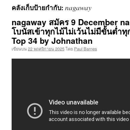
nagaway
คลังเก็บป้ายกำกับ:
เนื้อหา
nagaway สมัคร 9 December na
โบนัสเข้าทุกไม้ไม่เว้นไม่มีขั้นต่ำ
Top 34 by Johnathan
เขียนบน
22 พฤศจิกายน 2025
โดย
Paul Barnes