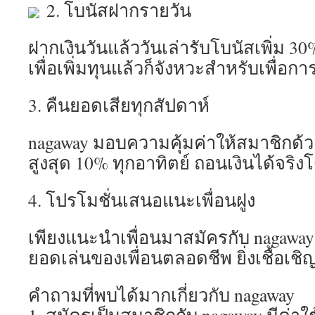
2. โบนัสฝากรายวัน
ฝากเงินวันแล้ววันเล่ารับโบนัสเพิ่ม 30
เพื่อเพิ่มทุนแล้วก็จังหวะสำหรับเพื่อก
3. คืนยอดเสียทุกสัปดาห์
nagaway มอบความคุ้มค่าให้สมาชิกด้
สูงสุด 10% ทุกอาทิตย์ ถอนเงินได้จริง
4. โปรโมชั่นเสนอแนะเพื่อนฝูง
เพียงแนะนำเพื่อนมาสมัครกับ nagaway
ยอดเล่นของเพื่อนตลอดชีพ ยิ่งเชื้อเช
คำถามที่พบได้มากเกี่ยวกับ nagaway