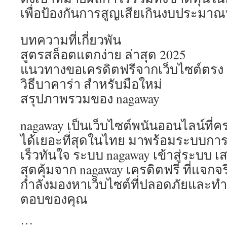
เพื่อป้องกันการสูญเสียเกินงบประมาณที่
บทความที่เกี่ยวพัน
สูตรสล็อตแตกง่าย ล่าสุด 2025
แนวทางขอเครดิตฟรีจากเว็บไซต์ตรง
วิธีบาคาร่า สำหรับมือใหม่
สรุปภาพรวมของ nagaway
nagaway เป็นเว็บไซต์พนันออนไลน์ที่คร
ได้เยอะที่สุดในไทย มาพร้อมระบบการ
เร็วทันใจ ระบบ nagaway เข้าสู่ระบบ เ
สุดคุ้มจาก nagaway เครดิตฟรี ที่แจกจร
กำลังมองหาเว็บไซต์ที่ปลอดภัยและทำเงิ
ตอบของคุณ
…