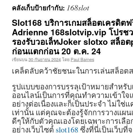
168slot
คลังเก็บป้ายกำกับ:
เนื้อหา
Slot168 บริการเกมสล็อตเครดิตฟร
Adrienne 168slotvip.vip โปรชวน
รองรับวอเล็ทJoker slotxo สล็อต
ก่อนแตกก่อน 20 ต.ค. 24
เขียนบน
30 กันยายน 2024
โดย
Paul Barnes
เคล็ดลับคว้าชัยชนะในการเล่นสล็อตสนุ
รูปแบบของการบรรลุเป้าหมายสำหรับเ
ออนไลน์เป็นการที่คุณทำความเข้าใจ
อย่างต่อเนื่องและก็เป็นประจำ ไม่ใช่แ
เท่านั้น แต่คุณจะต้องรู้จักการวางแ
ดีๆให้กับตัวคุณเองโดยเฉพาะการเลือกเ
อย่างเว็บไซต์
slot168
ซึ่งที่นี่เป็นเว็บท