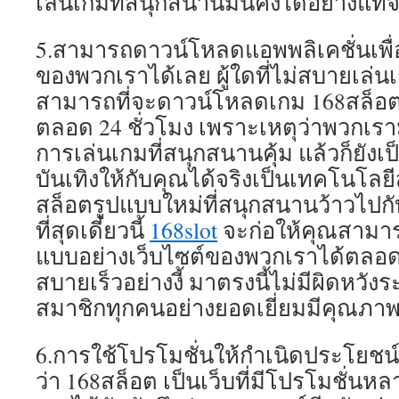
เล่นเกมที่สนุกสนานมั่นคงได้อย่างแท้จ
5.สามารถดาวน์โหลดแอพพลิเคชั่นเพื
ของพวกเราได้เลย ผู้ใดที่ไม่สบายเล่นเ
สามารถที่จะดาวน์โหลดเกม 168สล็อต 
ตลอด 24 ชั่วโมง เพราะเหตุว่าพวกเร
การเล่นเกมที่สนุกสนานคุ้ม แล้วก็ยัง
บันเทิงให้กับคุณได้จริงเป็นเทคโนโล
สล็อตรูปแบบใหม่ที่สนุกสนานว้าวไปกับ
ที่สุดเดี๋ยวนี้
168slot
จะก่อให้คุณสามาร
แบบอย่างเว็บไซต์ของพวกเราได้ตลอด
สบายเร็วอย่างงี้ มาตรงนี้ไม่มีผิดหวั
สมาชิกทุกคนอย่างยอดเยี่ยมมีคุณภาพส
6.การใช้โปรโมชั่นให้กำเนิดประโยชน์ส
ว่า 168สล็อต เป็นเว็บที่มีโปรโมชั่นห