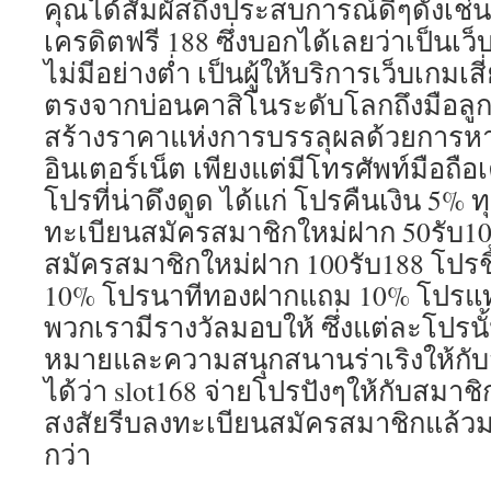
คุณได้สัมผัสถึงประสบการณ์ดีๆดังเช่นว
เครดิตฟรี 188 ซึ่งบอกได้เลยว่าเป็นเว
ไม่มีอย่างต่ำ เป็นผู้ให้บริการเว็บเกมเ
ตรงจากบ่อนคาสิโนระดับโลกถึงมือลู
สร้างราคาแห่งการบรรลุผลด้วยการห
อินเตอร์เน็ต เพียงแต่มีโทรศัพท์มือถือเค
โปรที่น่าดึงดูด ได้แก่ โปรคืนเงิน 5% ท
ทะเบียนสมัครสมาชิกใหม่ฝาก 50รับ1
สมัครสมาชิกใหม่ฝาก 100รับ188 โปรชี
10% โปรนาทีทองฝากแถม 10% โปรแทง
พวกเรามีรางวัลมอบให้ ซึ่งแต่ละโปรนั
หมายและความสนุกสนานร่าเริงให้กับส
ได้ว่า slot168 จ่ายโปรปังๆให้กับสมาช
สงสัยรีบลงทะเบียนสมัครสมาชิกแล้วม
กว่า