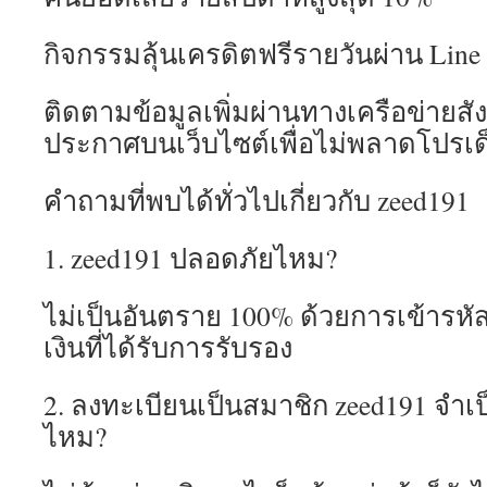
กิจกรรมลุ้นเครดิตฟรีรายวันผ่าน Line O
ติดตามข้อมูลเพิ่มผ่านทางเครือข่าย
ประกาศบนเว็บไซต์เพื่อไม่พลาดโปรเด
คำถามที่พบได้ทั่วไปเกี่ยวกับ zeed191
1. zeed191 ปลอดภัยไหม?
ไม่เป็นอันตราย 100% ด้วยการเข้ารห
เงินที่ได้รับการรับรอง
2. ลงทะเบียนเป็นสมาชิก zeed191 จำเป
ไหม?