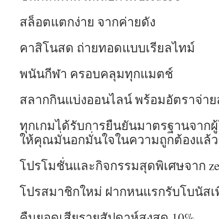
สล็อตแตกง่าย จากค่ายดัง
คาสิโนสด ถ่ายทอดแบบเรียลไทม์
พนันกีฬา ครอบคลุมทุกแมตช์
สลากกินแบ่งออนไลน์ พร้อมอัตราจ่ายส
ทุกเกมได้รับการยืนยันมาตรฐานจากผู
ให้คุณมั่นอกมั่นใจในความถูกต้องแล้
โปรโมชั่นและกิจกรรมสุดพิเศษจาก z
โปรสมาชิกใหม่ ฝากหนแรกรับโบนัสเพ
คืนยอดเสียรายสัปดาห์สูงสุด 10%