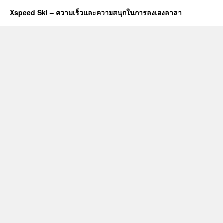
Xspeed Ski – ความเร็วและความสนุกในการลงเองลาลา