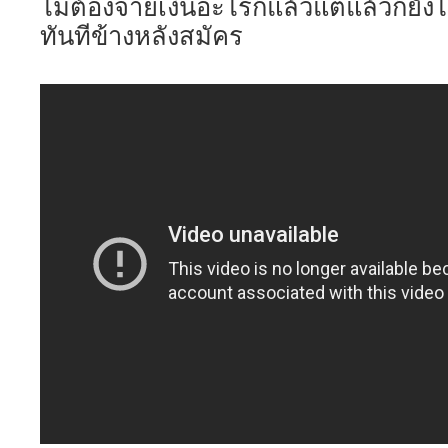
ไม่ต้องจ่ายเงินอะไรก็แล้วแต่แล้วก็ยัง
ทันทีข้างหลังสมัคร