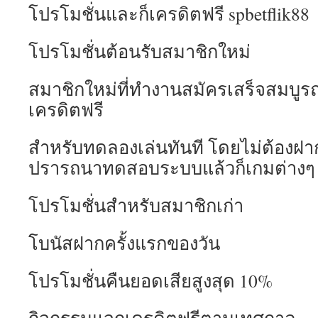
โปรโมชั่นและก็เครดิตฟรี spbetflik88
โปรโมชั่นต้อนรับสมาชิกใหม่
สมาชิกใหม่ที่ทำงานสมัครเสร็จสมบูรณ์
เครดิตฟรี
สำหรับทดลองเล่นทันที โดยไม่ต้องฝากเง
ปรารถนาทดสอบระบบแล้วก็เกมต่างๆ
โปรโมชั่นสำหรับสมาชิกเก่า
โบนัสฝากครั้งแรกของวัน
โปรโมชั่นคืนยอดเสียสูงสุด 10%