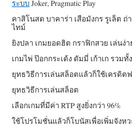
ระบบ
Joker, Pragmatic Play
คาสิโนสด บาคาร่า เสือมังกร รูเล็ต 
ไทม์
ยิงปลา เกมยอดฮิต กราฟิกสวย เล่นง่า
เกมไพ่ ป๊อกกระเด้ง ดัมมี่ เก้าเก รวมทั
ยุทธวิธีการเล่นสล็อตแล้วก็ใช้เครดิตฟร
ยุทธวิธีการเล่นสล็อต
เลือกเกมที่มีค่า RTP สูงยิ่งกว่า 96%
ใช้โปรโมชั่นแล้วก็โบนัสเพื่อเพิ่มจัง