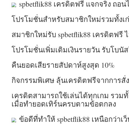
spbetflik88 เครดิตฟรี แจกจริง ถอนไ
โปรโมชั่นสำหรับสมาชิกใหม่รวมทั้งเก
สมาชิกใหม่รับ spbetflik88 เครดิตฟรี 
โปรโมชั่นเพิ่มเติมเงินรายวัน รับโบนั
คืนยอดเสียรายสัปดาห์สูงสุด 10%
กิจกรรมพิเศษ ลุ้นเครดิตฟรีจากการสั
เครดิตสามารถใช้เล่นได้ทุกเกม รวมทั
เมื่อทำยอดเทิร์นครบตามข้อตกลง
ข้อดีที่ทำให้ spbetflik88 เหนือกว่าเว็