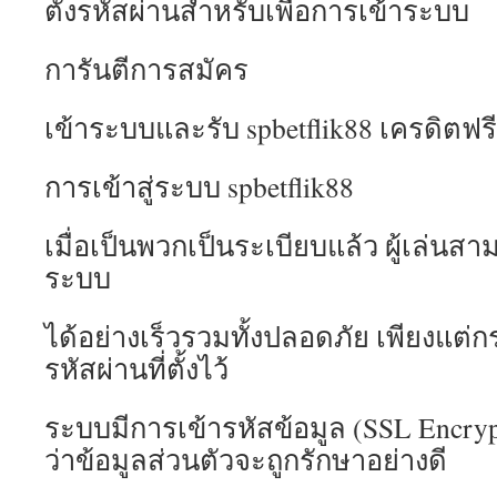
ตั้งรหัสผ่านสำหรับเพื่อการเข้าระบบ
การันตีการสมัคร
เข้าระบบและรับ spbetflik88 เครดิตฟรี
การเข้าสู่ระบบ spbetflik88
เมื่อเป็นพวกเป็นระเบียบแล้ว ผู้เล่นสาม
ระบบ
ได้อย่างเร็วรวมทั้งปลอดภัย เพียงแต่ก
รหัสผ่านที่ตั้งไว้
ระบบมีการเข้ารหัสข้อมูล (SSL Encrypti
ว่าข้อมูลส่วนตัวจะถูกรักษาอย่างดี