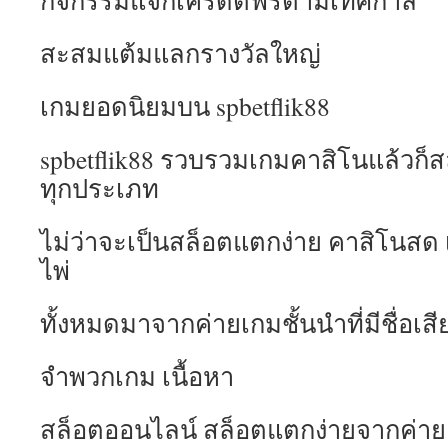
กิจกรรมแจกเครดิตฟรีตามเทศกาล
สะสมแต้มแลกรางวัลใหญ่
เกมยอดนิยมบน spbetflik88
spbetflik88 รวบรวมเกมคาสิโนแล้วก็
ทุกประเภท
ไม่ว่าจะเป็นสล็อตแตกง่าย คาสิโนสด 
ไพ่
ทั้งหมดมาจากค่ายเกมชั้นนำที่มีชื่อเส
จำพวกเกม เนื้อหา
สล็อตออนไลน์ สล็อตแตกง่ายจากค่าย