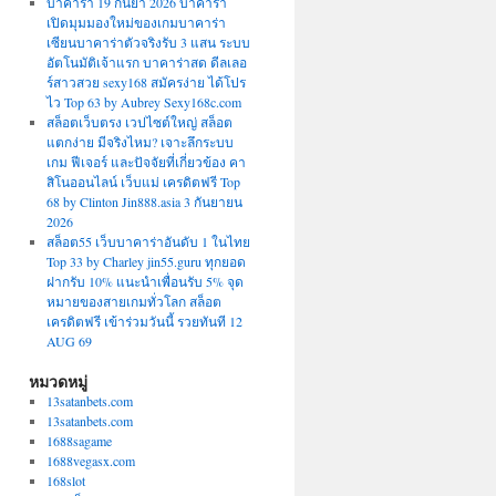
บาคาร่า 19 กันยา 2026 บาคาร่า
เปิดมุมมองใหม่ของเกมบาคาร่า
เซียนบาคาร่าตัวจริงรับ 3 แสน ระบบ
อัตโนมัติเจ้าแรก บาคาร่าสด ดีลเลอ
ร์สาวสวย sexy168 สมัครง่าย ได้โปร
ไว Top 63 by Aubrey Sexy168c.com
สล็อตเว็บตรง เวปไซต์ใหญ่ สล็อต
แตกง่าย มีจริงไหม? เจาะลึกระบบ
เกม ฟีเจอร์ และปัจจัยที่เกี่ยวข้อง คา
สิโนออนไลน์ เว็บแม่ เครดิตฟรี Top
68 by Clinton Jin888.asia 3 กันยายน
2026
สล็อต55 เว็บบาคาร่าอันดับ 1 ในไทย
Top 33 by Charley jin55.guru ทุกยอด
ฝากรับ 10% แนะนำเพื่อนรับ 5% จุด
หมายของสายเกมทั่วโลก สล็อต
เครดิตฟรี เข้าร่วมวันนี้ รวยทันที 12
AUG 69
หมวดหมู่
13satanbets.com
13satanbets.com
1688sagame
1688vegasx.com
168slot