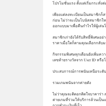
โปรโมชั่นแรง ตั้งแต่เริ่มกระทั่งต่
เพียงแต่ลงทะเบียนเป็นสมาชิกก็ส
ก่อน ไม่ว่าจะเป็นโบนัสสมาชิกให
ออกแบบมาเพื่อคืนกำไรให้ผู้เล่น
สมาชิกเก่ายังได้รับสิทธิ์พิเศษอย
ราคาเมื่อใดก็ตามคุณเลือกกลับมา
กิจกรรมพิเศษทุกเดือนยังเพิ่มคว
เลขท้ายรางวัลจาก User ID หรือโป
ประสบการณ์การพนันเหนือระดับก
รวมเกมพนันจากค่ายดัง
ไม่ว่าคุณจะติดอกติดใจบาคาร่า ส
ค่ายเกมที่ร่วมให้บริการล้วนเป็
การชำระเงินที่เร็ว