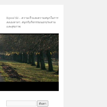
Xspeed Ski – ความเร็วและความสนุกในการ
ลงเองลาลา. สนุกกับกิจกรรมนอกประสาน
และสุขภาพ.