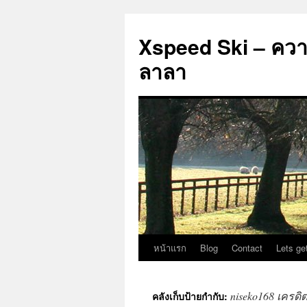
Xspeed Ski – คว
ลาลา
หน้าแรก
Blog
Contact
Lets ge
ข้าม
ไป
niseko168 เครดิต
คลังเก็บป้ายกำกับ:
ยัง