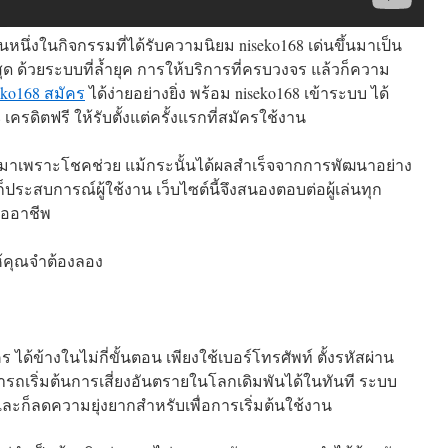
หนึ่งในกิจกรรมที่ได้รับความนิยม niseko168 เด่นขึ้นมาเป็น
ุด ด้วยระบบที่ล้ำยุค การให้บริการที่ครบวงจร แล้วก็ความ
eko168 สมัคร
ได้ง่ายอย่างยิ่ง พร้อม niseko168 เข้าระบบ ได้
 เครดิตฟรี ให้รับตั้งแต่ครั้งแรกที่สมัครใช้งาน
้มาเพราะโชคช่วย แม้กระนั้นได้ผลสำเร็จจากการพัฒนาอย่าง
ระสบการณ์ผู้ใช้งาน เว็บไซต์นี้จึงสนองตอบต่อผู้เล่นทุก
ืออาชีพ
ห้คุณจำต้องลอง
 ได้ข้างในไม่กี่ขั้นตอน เพียงใช้เบอร์โทรศัพท์ ตั้งรหัสผ่าน
รถเริ่มต้นการเสี่ยงอันตรายในโลกเดิมพันได้ในทันที ระบบ
ก็ลดความยุ่งยากสำหรับเพื่อการเริ่มต้นใช้งาน