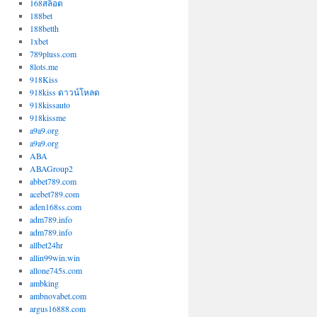
168สล็อต
188bet
188betth
1xbet
789pluss.com
8lots.me
918Kiss
918kiss ดาวน์โหลด
918kissauto
918kissme
a9a9.org
a9a9.org
ABA
ABAGroup2
abbet789.com
acebet789.com
aden168ss.com
adm789.info
adm789.info
allbet24hr
allin99win.win
allone745s.com
ambking
ambnovabet.com
argus16888.com