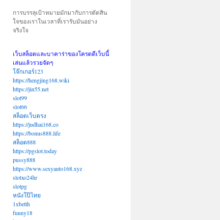
การบรรลุเป้าหมายมักมากับการตัดสิน
ใจของเราในเวลาที่เรารับมันอย่าง
จริงใจ
เว็บสล็อตและบาคาร่าของโครตดีเว็บนี้
เล่นแล้วรวยจัดๆ
โจ๊กเกอร์123
https://hengjing168.wiki
https://jin55.net
slot99
slot66
สล็อตเว็บตรง
https://judhai168.co
https://bonus888.life
สล็อต888
https://pgslot.today
pussy888
https://www.sexyauto168.xyz
slotxo24hr
slotpg
หนังโป๊ไทย
1xbetth
funny18