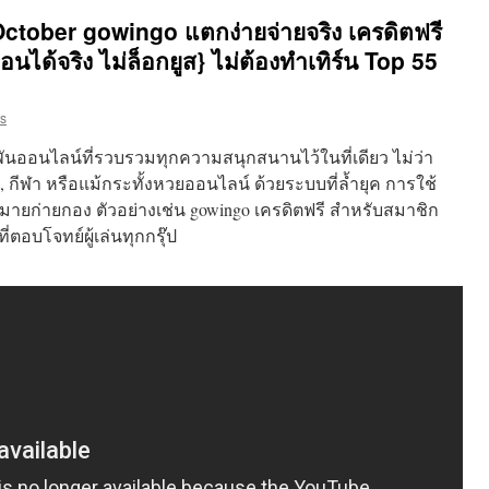
ctober gowingo แตกง่ายจ่ายจริง เครดิตฟรี
ง ถอนได้จริง ไม่ล็อกยูส} ไม่ต้องทำเทิร์น Top 55
s
ันออนไลน์ที่รวบรวมทุกความสนุกสนานไว้ในที่เดียว ไม่ว่า
 กีฬา หรือแม้กระทั้งหวยออนไลน์ ด้วยระบบที่ล้ำยุค การใช้
มายก่ายกอง ตัวอย่างเช่น gowingo เครดิตฟรี สำหรับสมาชิก
่ตอบโจทย์ผู้เล่นทุกกรุ๊ป