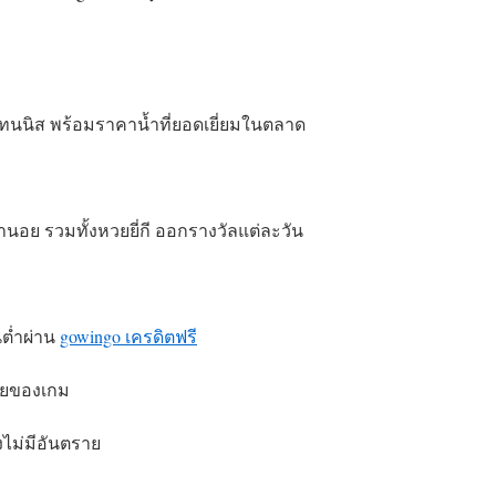
นนิส พร้อมราคาน้ำที่ยอดเยี่ยมในตลาด
นอย รวมทั้งหวยยี่กี ออกรางวัลแต่ละวัน
ุนต่ำผ่าน
gowingo เครดิตฟรี
ายของเกม
งไม่มีอันตราย