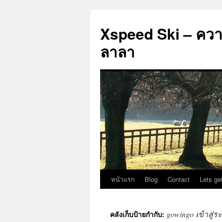
Xspeed Ski – คว
ลาลา
หน้าแรก
Blog
Contact
Lets ge
ข้าม
ไป
gowingo เข้าสู่ร
คลังเก็บป้ายกำกับ:
ยัง