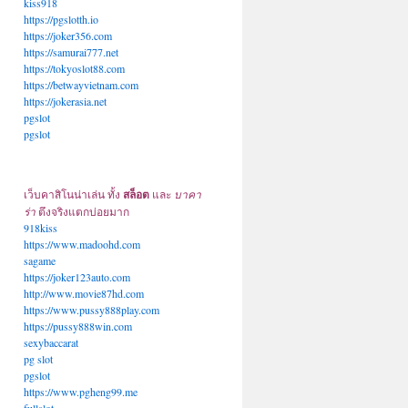
kiss918
https://pgslotth.io
https://joker356.com
https://samurai777.net
https://tokyoslot88.com
https://betwayvietnam.com
https://jokerasia.net
pgslot
pgslot
เว็บคาสิโนน่าเล่น ทั้ง
สล็อต
และ
บาคา
ร่า
ตึงจริงแตกบ่อยมาก
918kiss
https://www.madoohd.com
sagame
https://joker123auto.com
http://www.movie87hd.com
https://www.pussy888play.com
https://pussy888win.com
sexybaccarat
pg slot
pgslot
https://www.pgheng99.me