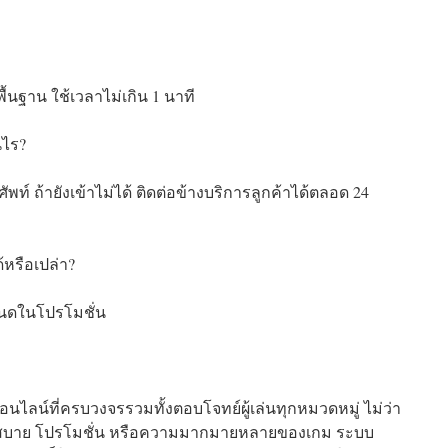
พื้นฐาน ใช้เวลาไม่เกิน 1 นาที
นไร?
ัพท์ ถ้ายังเข้าไม่ได้ ติดต่อข้างบริการลูกค้าได้ตลอด 24
้หรือเปล่า?
ำหนดในโปรโมชั่น
อนไลน์ที่ครบวงจรรวมทั้งตอบโจทย์ผู้เล่นทุกหมวดหมู่ ไม่ว่า
มสบาย โปรโมชั่น หรือความมากมายหลายของเกม ระบบ