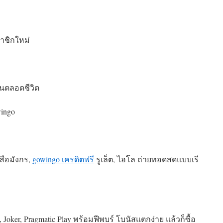
าชิกใหม่
่นตลอดชีวิต
ingo
สือมังกร,
gowingo เครดิตฟรี
รูเล็ต, ไฮโล ถ่ายทอดสดแบบเรี
 Joker, Pragmatic Play พร้อมฟีพบร์ โบนัสแตกง่าย แล้วก็ซื้อ