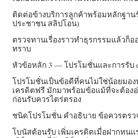
ติดต่อข้างบริการลูกค้าพร้อมหลักฐาน
ประชาชน สลิปโอน)
ตรวจทานเรื่องราวทำธุรกรรมแล้วก็ออ
ทราบ
หัวข้อหลัก 3 — โปรโมชั่นและการรับ 
โปรโมชั่นเป็นข้อดีที่คนไม่ใช่น้อยมอง
เครดิตฟรี มักมาพร้อมข้อแม้ที่จะต้องอ
ก่อนรับควรไตร่ตรอง
ชนิดโปรโมชั่น คำอธิบาย ข้อควรตร
โบนัสต้อนรับ เพิ่มเครดิตเมื่อฝากหน