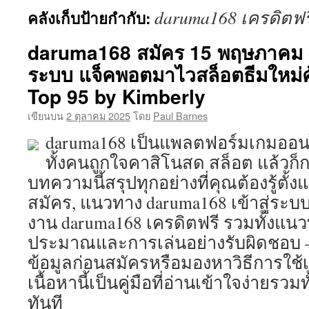
daruma168 เครดิตฟร
คลังเก็บป้ายกำกับ:
เนื้อหา
daruma168 สมัคร 15 พฤษภาคม d
ระบบ แจ็คพอตมาไวสล็อตธีมใหม่คุ้ม
Top 95 by Kimberly
เขียนบน
2 ตุลาคม 2025
โดย
Paul Barnes
daruma168 เป็นแพลตฟอร์มเกมออนไ
ทั้งคนถูกใจคาสิโนสด สล็อต แล้วก็
บทความนี้สรุปทุกอย่างที่คุณต้องรู้ตั้
สมัคร, แนวทาง daruma168 เข้าสู่ระบบ
งาน daruma168 เครดิตฟรี รวมทั้งแน
ประมาณและการเล่นอย่างรับผิดชอบ 
ข้อมูลก่อนสมัครหรือมองหาวิธีการใช้เ
เนื้อหานี้เป็นคู่มือที่อ่านเข้าใจง่ายร
ทันที