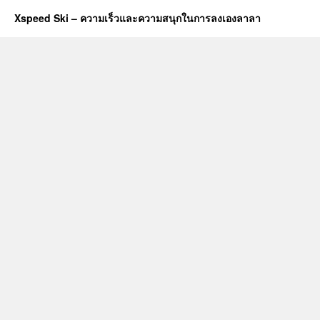
Xspeed Ski – ความเร็วและความสนุกในการลงเองลาลา