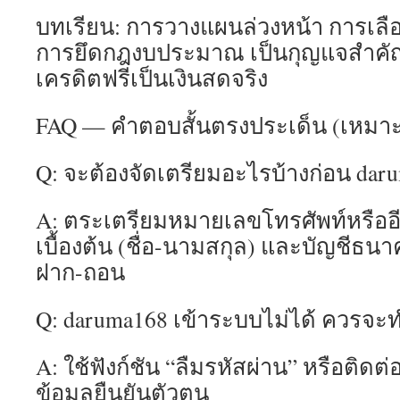
บทเรียน: การวางแผนล่วงหน้า การเลื
การยึดกฎงบประมาณ เป็นกุญแจสำคัญ
เครดิตฟรีเป็นเงินสดจริง
FAQ — คำตอบสั้นตรงประเด็น (เหมาะกั
Q: จะต้องจัดเตรียมอะไรบ้างก่อน dar
A: ตระเตรียมหมายเลขโทรศัพท์หรืออีเ
เบื้องต้น (ชื่อ-นามสกุล) และบัญชีธน
ฝาก-ถอน
Q: daruma168 เข้าระบบไม่ได้ ควรจะ
A: ใช้ฟังก์ชัน “ลืมรหัสผ่าน” หรือติดต
ข้อมูลยืนยันตัวตน