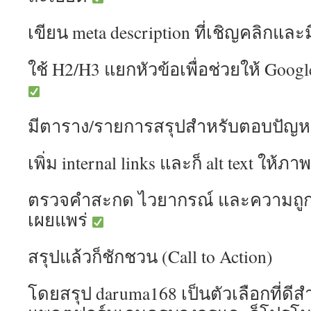
เขียน meta description ที่เชิญคลิกและม
ใช้ H2/H3 แยกหัวข้อเพื่อช่วยให้ Google
มีตาราง/รายการสรุปสำหรับตอบปัญห
เพิ่ม internal links และก็ alt text ให
ตรวจคำสะกด ไวยากรณ์ และความถูกต
เผยแพร่
สรุปแล้วก็ชักชวน (Call to Action)
โดยสรุป daruma168 เป็นตัวเลือกที่ดีสำ