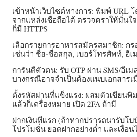
เข้าหน้าเว็บไซต์ทางการ: พิมพ์ URL โ
จากแหล่งเชื่อถือได้ ตรวจตราให้มั่นใ
ก็มี HTTPS
เลือกรายการอาหารสมัครสมาชิก: กรอ
เช่นว่า ชื่อ-ชื่อสกุล, เบอร์โทรศัพท์, อีเม
การันตีตัวตน: รับ OTP ผ่าน SMS/อีเมล
บางกรณีอาจจำเป็นต้องแนบเอกสารเม
ตั้งรหัสผ่านที่แข็งแรง: ผสมตัวเขียนพ
แล้วก็เครื่องหมาย เปิด 2FA ถ้ามี
ฝากเงินทีแรก (ถ้าหากปรารถนารับโบ
โปรโมชั่น ยอดฝากอย่างต่ำ และเงื่อ