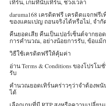
เทิร์น, เกมที่นับเทิร์น, ช่วงเวลา
daruma168 เครดิตฟรี เครดิตแจกฟรีเพ
ของแคมเปญ ถอนจริงได้หรือไม่, จำกั
คืนยอดเสีย คืนเป็นเปอร์เซ็นต์จากยอด
การคำนวณ, อย่างน้อยการรับ, ข้อแม้
วิธีใช้เครดิตฟรีให้คุ้มค่า
อ่าน Terms & Conditions ของโปรโมชั่
รับ
คำนวณยอดเทิร์นคร่าวๆว่าจำต้องพนั
ได้
เลือกเกมที่มี RTP สูงหรือความเปลี่ย