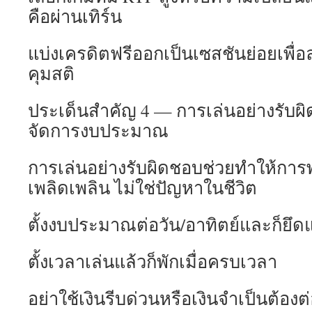
คือผ่านเทิร์น
แบ่งเครดิตฟรีออกเป็นเซสชันย่อยเพื่อ
คุมสติ
ประเด็นสำคัญ 4 — การเล่นอย่างรับผ
จัดการงบประมาณ
การเล่นอย่างรับผิดชอบช่วยทำให้การ
เพลิดเพลิน ไม่ใช่ปัญหาในชีวิต
ตั้งงบประมาณต่อวัน/อาทิตย์และก็ยึด
ตั้งเวลาเล่นแล้วก็พักเมื่อครบเวลา
อย่าใช้เงินรีบด่วนหรือเงินจำเป็นต้องต