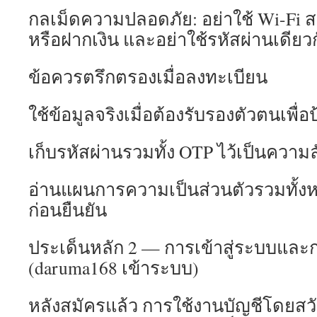
กลเม็ดความปลอดภัย: อย่าใช้ Wi-F
หรือฝากเงิน และอย่าใช้รหัสผ่านเดียว
ข้อควรตรึกตรองเมื่อลงทะเบียน
ใช้ข้อมูลจริงเมื่อต้องรับรองตัวตนเพื
เก็บรหัสผ่านรวมทั้ง OTP ไว้เป็นความล
อ่านแผนการความเป็นส่วนตัวรวมทั้ง
ก่อนยืนยัน
ประเด็นหลัก 2 — การเข้าสู่ระบบและ
(daruma168 เข้าระบบ)
หลังสมัครแล้ว การใช้งานบัญชีโดยส