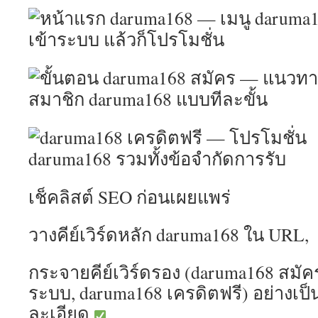
เช็คลิสต์ SEO ก่อนเผยแพร่
วางคีย์เวิร์ดหลัก daruma168 ใน URL,
กระจายคีย์เวิร์ดรอง (daruma168 สมัคร
ระบบ, daruma168 เครดิตฟรี) อย่างเ
ละเอียด