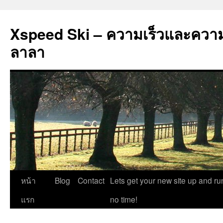
Xspeed Ski – ความเร็วและควา
ลาลา
ข้าม
หน้า
Blog
Contact
Lets get your new site up and ru
ไป
แรก
no time!
ยัง