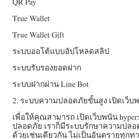
QR Pay
True Wallet
True Wallet Gift
ระบบออโต้แบบอัปโหลดสลิป
ระบบรับรองยอดฝาก
ระบบฝากผ่าน Line Bot
2. ระบบความปลอดภัยขั้นสูง เปิดเว็บ
เพื่อให้คุณสามารถ เปิดเว็บพนัน hyperx
ปลอดภัย เราก็มีระบบรักษาความปลอดภ
ด้วยเช่นเดียวกัน ไม่เป็นอันตรายทุกทา