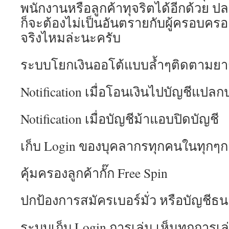
พนักงานหรือลูกค้าทุจริตได้อีกด้วย ปล
ก็จะต้องไม่เป็นอันตรายกับผู้ครอบครอ
จริงไหมล่ะนะครับ
ระบบโยกเงินออโต้แบบล้ำๆติดตามย
Notification เมื่อโอนเงินไปบัญชีแปล
Notification เมื่อบัญชีม้าแอบปิดบัญชี
เก็บ Login ของบุคลากรทุกคนในทุกๆก
คุ้มครองลูกค้ากั๊ก Free Spin
ปกป้องการสมัครเบอร์มั่ว หรือบัญชีธน
ระบบเก็บ Login การเล่น เห็นทุกการเล