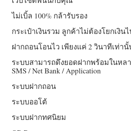
เว็บไซต์พนันกับคุณ
ไม่เบิ้ล 100% กล้ารับรอง
กระเป๋าเงินรวม ลูกค้าไม่ต้องโยกเงิน
ฝากถอนโอนไว เพียงแค่ 2 วินาทีเท่านั้
ระบบสามารถดึงยอดฝากพร้อมในหลายวิถ
SMS / Net Bank / Application
ระบบฝากถอน
ระบบออโต้
ระบบฝากทศนิยม