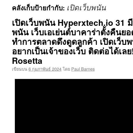
เปิดเว็บพนัน
คลังเก็บป้ายกำกับ:
เนื้อหา
เปิดเว็บพนัน Hyperxtech.io 31 มี
พนัน เว็บเอเย่นต์บาคาร่าตั้งคืนยอ
ทำการตลาดดึงดูดลูกค้า เปิดเว็บ
อยากเป็นเจ้าของเว็บ ติดต่อได้เล
Rosetta
เขียนบน
6 กุมภาพันธ์ 2024
โดย
Paul Barnes