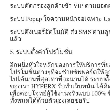
ระบบคัดกรองลูกค้าเข้า VIP ตามยอด
ระบบ Popup ใจความหน้าจอเฉพาะ Us
ระบบดึงเบอร์อัตโนมัติ ส่ง SMS ตามลูก
แล้ว
5. ระบบตั้งค่าโปรโมชั่น
อีกหนึ่งหัวใจหลักของการให้บริการที่ย
โปรโมชั่นต่างๆที่จะช่วยซัพพอร์ตให้ลู
ไปได้นานที่สุดเท่าที่จะนานได้ ระบบตั
ของเรา HYPERX รับทำเว็บพนัน ได้ค
เพื่อตอบโจทย์ผู้ใช้งานจริงแบบ 100%
ทั้งหมดได้ด้วยตัวเองเลยขอรับ