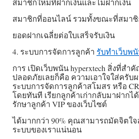
สมาชิกใหม่ที่ฝากเงินและไม่ฝากเงิน
สมาชิกที่ออนไลน์ รวมทั้งขณะที่สมาชิ
ยอดฝากเฉลี่ยต่อใบเสร็จรับเงิน
4. ระบบการจัดการลูกค้า
รับทำเว็บพน
การ เปิดเว็บพนัน hyperxtech สิ่งที่สำ
ปลอดภัยเลยก็คือ ความเอาใจใส่ครับ
ระบบการจัดการลูกค้าสโมสร หรือ C
โดยทันที เรียกลูกค้าเก่ากลับมาฝากไ
รักษาลูกค้า VIP ของเว็บไซต์
ได้มากกว่า 90% คุณสามารถมัดจิตใจลูก
ระบบของเราแน่นอน