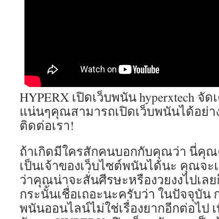
HYPERX เปิดเว็บพนัน hyperxtech จั
แน่นๆคุณสามารถเปิดเว็บพนันได้อย่าง
ติดต่อเรา!
ถ้าเกิดมีใครสักคนบอกกับคุณว่า นี่คุ
เป็นเจ้าของเว็บไซต์พนันได้นะ คุณจะเ
ว่าคุณน่าจะสั่นศีรษะหรืองวยงงไปเลยก
กระนั้นเชื่อเถอะนะครับว่า ในปัจจุบัน 
พนันออนไลน์ไม่ใช่เรื่องยากอีกต่อไป เพ