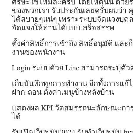
ศีรษะใช่ไหมล่ะครับ โดยเหตุนั้น ด้ว
ของพวกเรา รับประกันเลยครับผมว่า ค
ได้สบายๆแน่ๆ เพราะระบบจัดแจงบุ
จัดแจงให้ท่านได้แบบเสร็จสรรพ
ตั้งค่าสิทธิ์การเข้าถึง สิทธิ์อนุมัติ แล
งานของพนักงาน
Login ระบบด้วย Line สามารถระบุตั
เก็บบันทึกทุกการทำงาน อีกทั้งการแก
ฝาก-ถอน ตั้งค่าเมนูข้างหลังบ้าน
แสดงผล KPI วัดสมรรถนะลักษณะกา
ได้
รับเปิดเว็บพนัน2024 รับทำเว็บพนัน hy