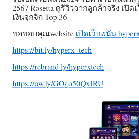
2567 Rosetta ดูรีวิวจากลูกค้าจริง เปิดเ
เงินจุกจิก Top 36
ขอขอบคุณwebsite
เปิดเว็บพนัน hyper
https://bit.ly/hyperx_tech
https://rebrand.ly/hyperxtech
https://ow.ly/GOgo50QxIRU