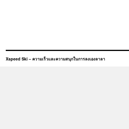
Xspeed Ski – ความเร็วและความสนุกในการลงเองลาลา