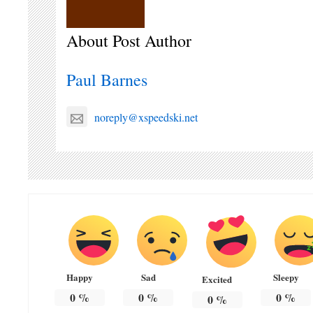
About Post Author
Paul Barnes
noreply@xspeedski.net
Happy
Sad
Sleepy
Excited
0
%
0
%
0
%
0
%