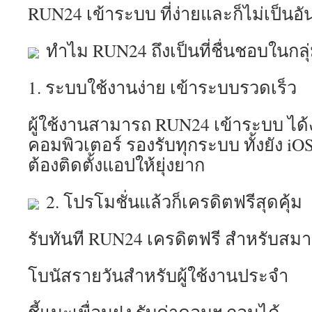
RUN24 เข้าระบบ ที่ง่ายและก็ไม่เป็นอ
ทำไม RUN24 ถึงเป็นที่ชื่นชอบในกลุ่
1. ระบบใช้งานง่าย เข้าระบบรวดเร็ว
ผู้ใช้งานสามารถ RUN24 เข้าระบบ ได้ง
คอมพิวเตอร์ รองรับทุกระบบ ทั้งยัง iOS
ต้องติดตั้งแอปให้ยุ่งยาก
2. โปรโมชั่นแล้วก็เครดิตฟรีสุดคุ้ม
รับทันที RUN24 เครดิตฟรี สำหรับสมา
โบนัสรายวันสำหรับผู้ใช้งานประจำ