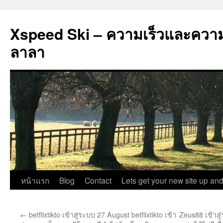
Xspeed Ski – ความเร็วและควา
ลาลา
ข้าม
หน้าแรก
Blog
Contact
Lets get your new site up and
ไป
←
betflixtikto เข้าสู่ระบบ 27 August betflixtikto เข้า
Zeus88 เข้าสู
ยัง