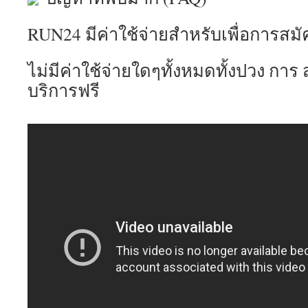
RUN24 มีค่าใช้จ่ายสำหรับเพื่อการสม
ไม่มีค่าใช้จ่ายใดๆทั้งหมดทั้งปวง การ
บริการฟรี