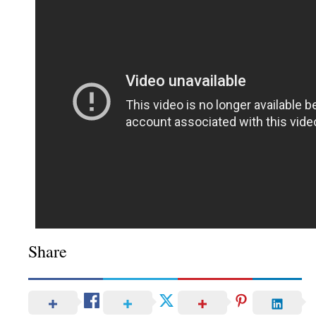
Share