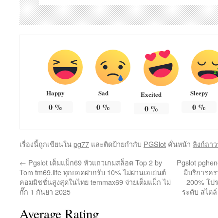
Happy
Sad
Sleepy
Excited
0
%
0
%
0
%
0
%
เรื่องนี้ถูกเขียนใน
pg77
และติดป้ายกำกับ
PGSlot
คั่นหน้า
ลิงก์ถาว
←
Pgslot เต็มแม็ก69 หัวแถวเกมสล็อต Top 2 by
Pgslot pghe
Tom tm69.life ทุกยอดฝากรับ 10% ไม่ผ่านเอเย่นต์
มีบริการคร
คอมมิชชั่นสูงสุดในไทย temmax69 จ่ายเต็มแม็ก ไม่
200% โปรส
กั๊ก 1 กันยา 2025
ระดับ สไตล์
Average Rating