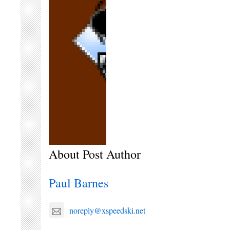
About Post Author
Paul Barnes
noreply@xspeedski.net