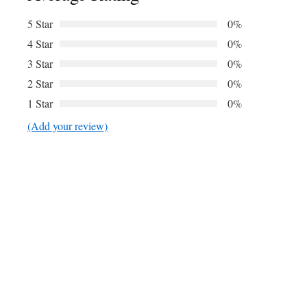
5 Star
0%
4 Star
0%
3 Star
0%
2 Star
0%
1 Star
0%
(Add your review)