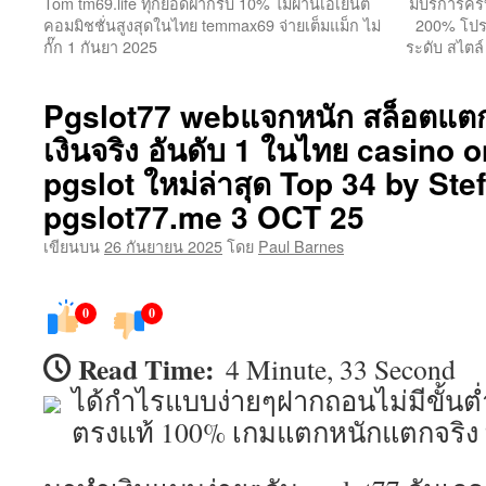
Tom tm69.life ทุกยอดฝากรับ 10% ไม่ผ่านเอเย่นต์
มีบริการคร
คอมมิชชั่นสูงสุดในไทย temmax69 จ่ายเต็มแม็ก ไม่
200% โปรส
เนื้อหา
กั๊ก 1 กันยา 2025
ระดับ สไตล์
Pgslot77 webแจกหนัก สล็อตแตกง
เงินจริง อันดับ 1 ในไทย casino on
pgslot ใหม่ล่าสุด Top 34 by Ste
pgslot77.me 3 OCT 25
เขียนบน
26 กันยายน 2025
โดย
Paul Barnes
0
0
Read Time:
4 Minute, 33 Second
ได้กำไรแบบง่ายๆฝากถอนไม่มีขั้นต่ำ
ตรงแท้ 100% เกมแตกหนักแตกจริง