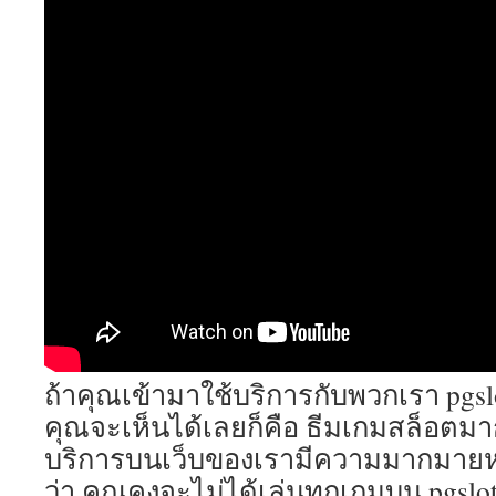
ถ้าคุณเข้ามาใช้บริการกับพวกเรา pgslot7
คุณจะเห็นได้เลยก็คือ ธีมเกมสล็อตมาก
บริการบนเว็บของเรามีความมากมาย
ว่า คุณคงจะไม่ได้เล่นทุกเกมบน pgslot