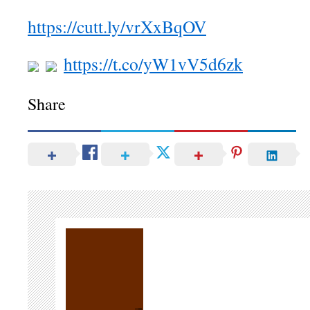
https://cutt.ly/vrXxBqOV
https://t.co/yW1vV5d6zk
Share