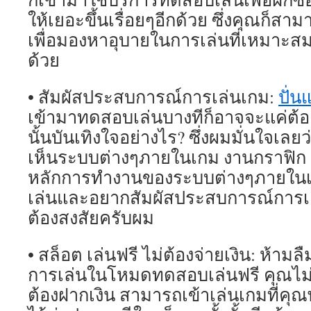
ให้เยอะขึ้นเรื่อยๆอีกด้วย ซึ่งคุณก็สา
เพื่อมองหาอุบายในการเล่นที่เหมาะสมก
ด้วย
• สัมผัสประสบการณ์การเล่นเกม:
ปั่
เข้ามาทดสอบเล่นบางทีก็อาจจะแค่ต้อง
นั้นบันเทิงใจอย่างไร? ซึ่งผมมั่นใจเลยว
เห็นระบบต่างๆภายในเกม งานกราฟิก
หลักการทำงานของระบบต่างๆภายในเ
เล่นและอยากสัมผัสประสบการณ์การเล
ต้องสงสัยครับผม
• สล็อต เล่นฟรี ไม่ต้องจ่ายเงิน: ห้า
การเล่นในโหมดทดสอบเล่นฟรี คุณไม่
ต้องฝากเงิน สามารถเข้าเล่นเกมที่ค