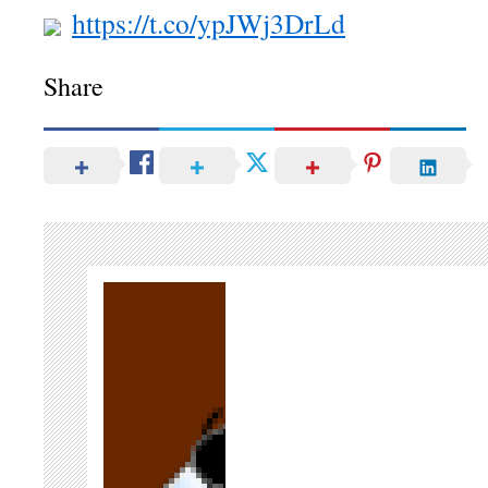
https://t.co/ypJWj3DrLd
Share