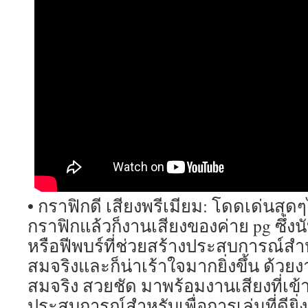
• กราฟิกดี เสียงพรีเมียม: โดดเด่นสุ
กราฟิกแล้วก็งานเสียงของค่าย pg ซึ่งนั
หรือฟีพบร์ที่ช่วยสร้างประสบการณ์สำ
สมจริงและก็น่าเร้าใจมากยิ่งขึ้น ด้ว
สมจริง สวยชัด มาพร้อมงานเสียงที่เข
ประสบการณ์สำหรับเพื่อการเล่นที่ดียิ่ง