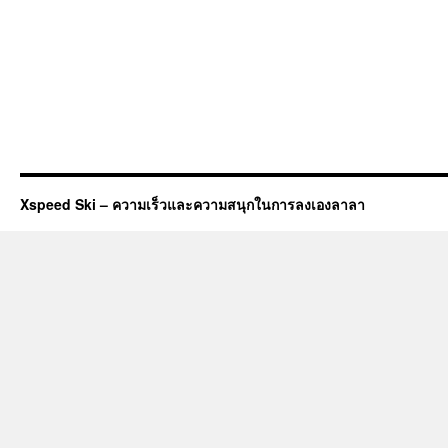
Xspeed Ski – ความเร็วและความสนุกในการลงเองลาลา