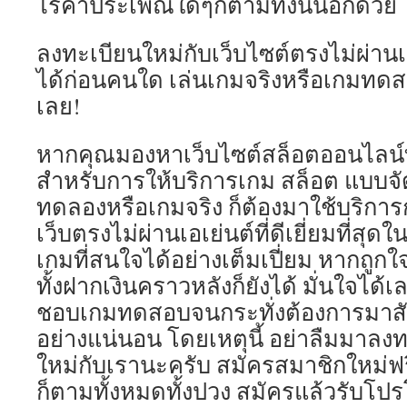
ไร้ค่าประเพณีใดๆก็ตามทั้งนั้นอีกด้วย
ลงทะเบียนใหม่กับเว็บไซต์ตรงไม่ผ่านเอเย
ได้ก่อนคนใด เล่นเกมจริงหรือเกมทด
เลย!
หากคุณมองหาเว็บไซต์สล็อตออนไลน์ท
สำหรับการให้บริการเกม สล็อต แบบจัด
ทดลองหรือเกมจริง ก็ต้องมาใช้บริการก
เว็บตรงไม่ผ่านเอเย่นต์ที่ดีเยี่ยมที่สุ
เกมที่สนใจได้อย่างเต็มเปี่ยม หากถู
ทั้งฝากเงินคราวหลังก็ยังได้ มั่นใจได้
ชอบเกมทดสอบจนกระทั่งต้องการมาสัม
อย่างแน่นอน โดยเหตุนี้ อย่าลืมมาลง
ใหม่กับเรานะครับ สมัครสมาชิกใหม่ฟรี
ก็ตามทั้งหมดทั้งปวง สมัครแล้วรับโปรโ