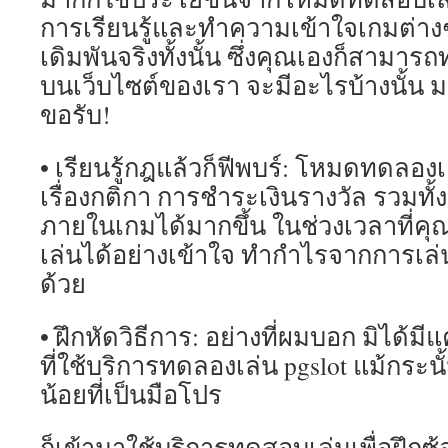
การเรียนรู้และทำความเข้าใจเกมต่างๆใ
เดิมพันจริงทั้งนั้น ซึ่งคุณเองก็สามาร
บนเว็บไซต์ของเรา จะมีอะไรบ้างนั้น
ขอรับ!
• เรียนรู้กฎแล้วก็ฟีพบร์: โหมดทดลองเ
เรื่องกติกา การชำระเงินรางวัล รวมทั้ง
ภายในเกมได้มากขึ้น ในช่วงเวลาที่คุณ
เล่นได้อย่างเข้าใจ ทำกำไรจากการเล่
ด้วย
• ฝึกหัดวิธีการ: อย่างที่ผมบอก มิได้มีแค
ที่ใช้บริการทดลองเล่น pgslot แม้กระน
น้อยที่เป็นมือโปร
ก็เข้ามาใช้บริการทดสอบเล่นเพื่อฝึกซ