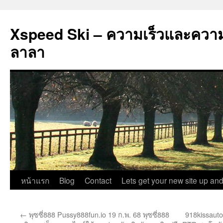
Xspeed Ski – ความเร็วและควา
ลาลา
ข้าม
หน้าแรก
Blog
Contact
Lets get your new site up and
ไป
←
พุซซี่888 Pussy888fun.io 19 ก.พ. 68 พุซซี่888
918kissaut
ยัง