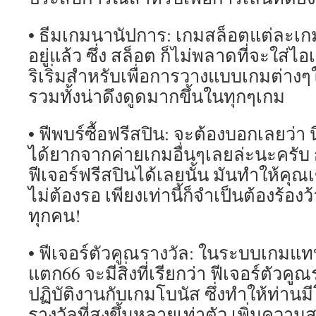
• ธีมเกมนานัปการ: เกมสล็อตแต่ละเ
อยู่แล้ว ซึ่ง สล็อต ก็ไม่พลาดที่จะใส่ไ
ริเริ่มสำหรับเพื่อการวางแบบเกมต่าง
รวมทั้งน่าดึงดูดมากขึ้นในทุกๆเกม
• ฟีพบร์ซื้อฟรีสปิน: จะต้องบอกเลยว่า 
ได้ยากจากค่ายเกมอื่นๆเลยล่ะนะครับ 
ฟีเจอร์ฟรีสปินได้เลยนั้น มันทำให้คุ
ไม่ต้องรอ เพียงเท่านี้ก็จำเป็นต้องร้อ
ทุกคน!
• ฟีเจอร์ตัวคูณรางวัล: ในระบบเกมแท
แตก66 จะมีสิ่งที่เรียกว่า ฟีเจอร์ตัวคูณร
ปฏิบัติงานกับเกมโบนัส ซึ่งทำให้ท่านม
รางวัลที่สูงขึ้นหลายเท่าตัว เพิ่มความ