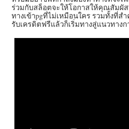
ร่วมกับสล็อตจะให้โอกาสให้คุณสัมผ
ทางเข้าpgที่ไม่เหมือนใคร รวมทั้งที่สำ
รับเครดิตฟรีแล้วก็เริ่มทางสู่แนวทาง