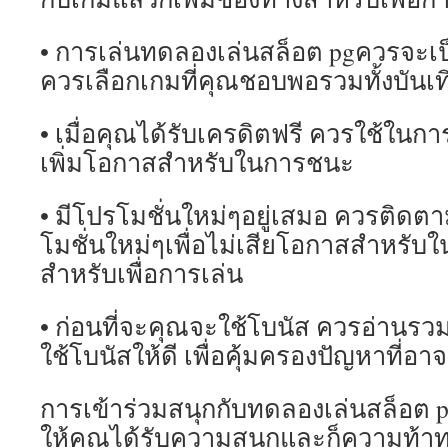
• การเล่นทดลองเล่นสล็อต pgควรจะเป็นสิ
ควรเลือกเกมที่คุณชอบพอรวมทั้งบันเท
• เมื่อคุณได้รับเครดิตฟรี ควรใช้ใน
เพิ่มโอกาสสำหรับในการชนะ
• มีโปรโมชั่นใหม่ๆอยู่เสมอ ควรติด
โมชั่นใหม่ๆเพื่อไม่เสียโอกาสสำหรับใน
สำหรับเพื่อการเล่น
• ก่อนที่จะคุณจะใช้โบนัส ควรอ่านรวม
ใช้โบนัสให้ดี เพื่อคุ้มครองปัญหาที่อา
การเข้าร่วมสนุกกับทดลองเล่นสล็อต p
ให้คุณได้รับความสนุกและก็ความท้า