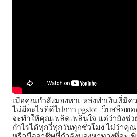
เมื่อคุณกำลังมองหาแหล่งทำเงินที่มีค
ไม่มีอะไรที่ดีไปกว่า pgslot เว็บสล็อตอ
จะทำให้คุณเพลิดเพลินใจ แต่ว่ายังช่
กำไรได้ทุกวี่ทุกวันทุกชั่วโมง ไม่ว่าคุณ
หรือมืออาชีพที่กำลังมองหาทางที่จะเพิ