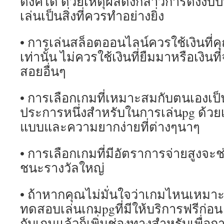
ตังค์ได้ ด้วยเหตุผลดังกล่าวการตั้ง
เล่นเป็นสิ่งที่ควรทำอย่างยิ่ง
• การเล่นสล็อตออนไลน์ควรใช้เงินที่
เท่านั้น ไม่ควรใช้เงินที่ยืมมาหรือเงินท
สอยอื่นๆ
• การเลือกเกมที่เหมาะสมกับตนเองเป็นส
ประการหนึ่งสำหรับในการเล่นpg ด้วยเ
แบบและความยากง่ายที่ต่างๆนาๆ
• การเลือกเกมที่มีอัตราการจ่ายสูงจะ
ชนะรางวัลใหญ่
• ถ้าหากคุณไม่มั่นใจว่าเกมไหนเหม
ทดสอบเล่นเกมpgที่มีให้บริการฟรีก่อน
กับเกมแล้วก็เพิ่มช่องทางสำหรับเพื่อ