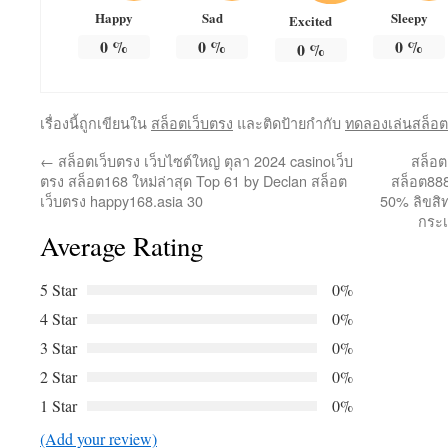
Happy
Sad
Sleepy
Excited
0
%
0
%
0
%
0
%
เรื่องนี้ถูกเขียนใน
สล็อตเว็บตรง
และติดป้ายกำกับ
ทดลองเล่นสล็อต
←
สล็อตเว็บตรง เว็บไซต์ใหญ่ ตุลา 2024 casinoเว็บ
สล็อต
ตรง สล็อต168 ใหม่ล่าสุด Top 61 by Declan สล็อต
สล็อต888
เว็บตรง happy168.asia 30
50% ลิขสิท
กระเ
Average Rating
5 Star
0%
4 Star
0%
3 Star
0%
2 Star
0%
1 Star
0%
(Add your review)