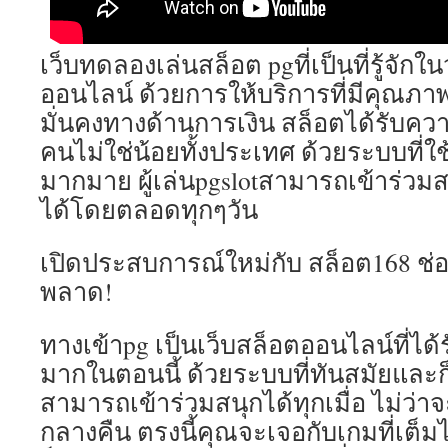
เว็บทดลองเล่นสล็อต pgที่เป็นที่รู้จัก
ออนไลน์ ด้วยการให้บริการที่มีคุณภ
มั่นคงทางด้านการเงิน สล็อตได้รับควา
คนไม่ใช่น้อยทั้งประเทศ ด้วยระบบที่ใ
มากมาย ผู้เล่นpgslotสามารถเข้าร่วม
ได้โดยตลอดทุกๆวัน
เปิดประสบการณ์ใหม่กับ สล็อต168 ช่
พลาด!
ทางเข้าpg เป็นเว็บสล็อตออนไลน์ที่ได
มากในตอนนี้ ด้วยระบบที่ทันสมัยและก็
สามารถเข้าร่วมสนุกได้ทุกเมื่อ ไม่ว่า
กลางคืน ตรงนี้คุณจะเจอกับเกมที่เต็