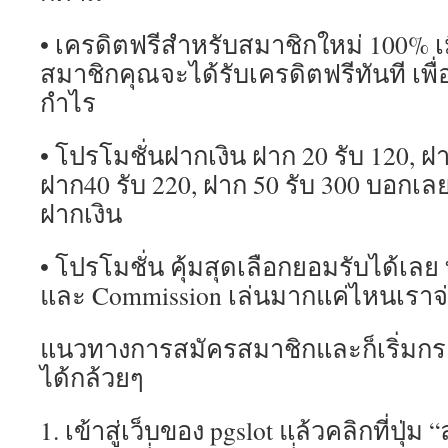
• เครดิตฟรีสำหรับสมาชิกใหม่ 100% เ
สมาชิกคุณจะได้รับเครดิตฟรีทันที เพื่
กำไร
• โปรโมชั่นฝากเงิน ฝาก 20 รับ 120, ฝา
ฝาก40 รับ 220, ฝาก 50 รับ 300 บอกเล
ฝากเงิน
• โปรโมชั่น คุ้มสุดเลือกยอมรับได้เลย ท
และ Commission เล่นมากแค่ไหนเราจ
แนวทางการสมัครสมาชิกและก็เริ่มก
ได้กล้วยๆ
1. เข้าสู่เว็บของ pgslot แล้วคลิกที่ปุ่ม