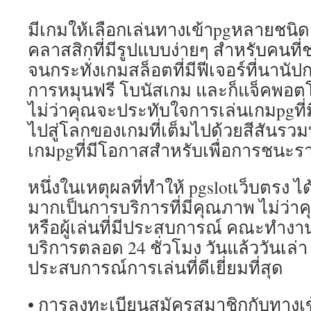
มีเกมให้เลือกเล่นทางเข้าpgหลายชนิด 
คลาสสิกที่มีรูปแบบง่ายๆ สำหรับคนท
จนกระทั่งเกมสล็อตที่มีฟีเจอร์ที่นานัป
การหมุนฟรี โบนัสเกม และก็แจ็คพอตโบ
ไม่ว่าคุณจะประทับใจการเล่นเกมpgที
ไปสู่โลกของเกมที่เต็มไปด้วยสีสันรวมท
เกมpgที่มีโอกาสสำหรับเพื่อการชนะร
หนึ่งในเหตุผลที่ทำให้ pgslotเว็บตรง 
มากเป็นการบริการที่มีคุณภาพ ไม่ว่าคุ
หรือผู้เล่นที่มีประสบการณ์ คณะทำง
บริการตลอด 24 ชั่วโมง วันแล้ววันเล่า 
ประสบการณ์การเล่นที่ดีเยี่ยมที่สุด
• การลงทะเบียนสมัครสมาชิกกับทางเข้