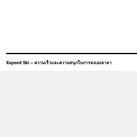
Xspeed Ski – ความเร็วและความสนุกในการลงเองลาลา