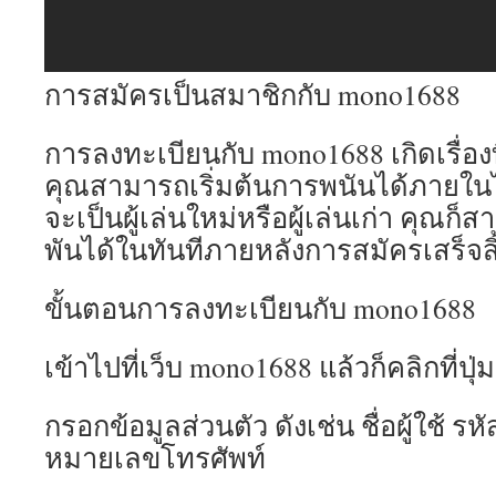
การสมัครเป็นสมาชิกกับ mono1688
การลงทะเบียนกับ mono1688 เกิดเรื่องท
คุณสามารถเริ่มต้นการพนันได้ภายในไม่
จะเป็นผู้เล่นใหม่หรือผู้เล่นเก่า คุณก็
พันได้ในทันทีภายหลังการสมัครเสร็จสิ
ขั้นตอนการลงทะเบียนกับ mono1688
เข้าไปที่เว็บ mono1688 แล้วก็คลิกที่ปุ
กรอกข้อมูลส่วนตัว ดังเช่น ชื่อผู้ใช้ รหั
หมายเลขโทรศัพท์