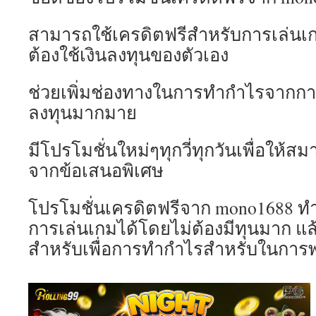
สามารถใช้เครดิตฟรีสำหรับการเล่นเก
ต้องใช้เงินลงทุนของตัวเอง
ช่วยเพิ่มช่องทางในการทำกำไรจากกา
ลงทุนมากมาย
มีโปรโมชั่นใหม่ๆทุกวี่ทุกวันเพื่อให้ส
จากข้อเสนอพิเศษ
โปรโมชั่นเครดิตฟรีจาก mono1688 ทำให
การเล่นเกมได้โดยไม่ต้องมีทุนมาก แล้
สำหรับเพื่อการทำกำไรสำหรับในการ