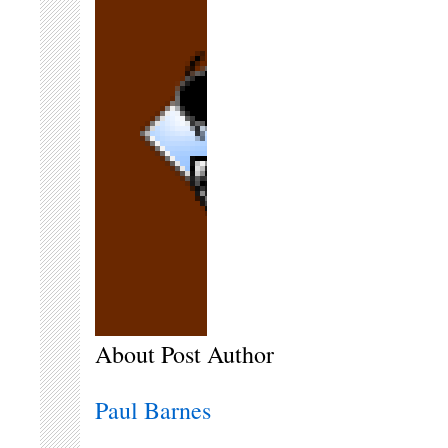
About Post Author
Paul Barnes