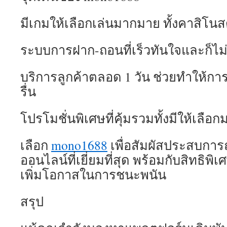
มีเกมให้เลือกเล่นมากมาย ทั้งคาสิโน
ระบบการฝาก-ถอนที่เร็วทันใจและก็ไม
บริการลูกค้าตลอด 1 วัน ช่วยทำให้ก
รื่น
โปรโมชั่นพิเศษที่คุ้มรวมทั้งมีให้เลื
เลือก
mono1688
เพื่อสัมผัสประสบการ
ออนไลน์ที่เยี่ยมที่สุด พร้อมกับสิทธิพิ
เพิ่มโอกาสในการชนะพนัน
สรุป