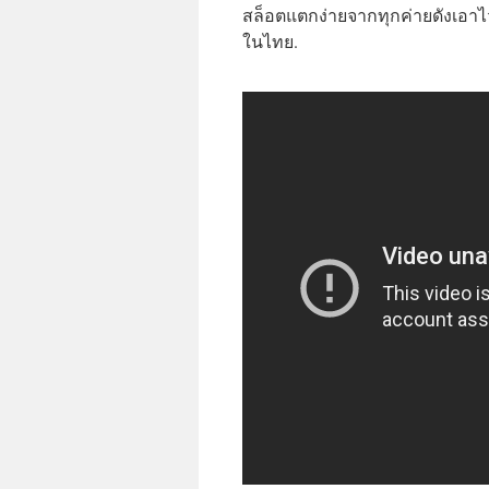
สล็อตแตกง่ายจากทุกค่ายดังเอาไว้
ในไทย.