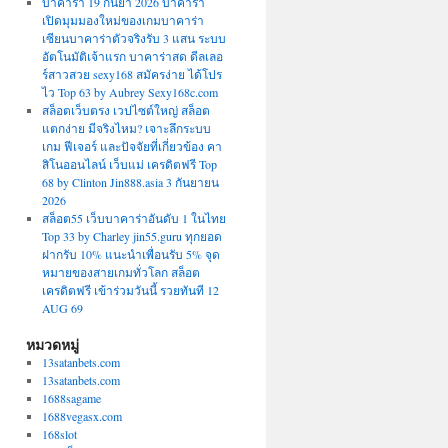
บาคาร่า 19 กันยา 2026 บาคาร่า
เปิดมุมมองใหม่ของเกมบาคาร่า
เซียนบาคาร่าตัวจริงรับ 3 แสน ระบบ
อัตโนมัติเจ้าแรก บาคาร่าสด ดีลเลอ
ร์สาวสวย sexy168 สมัครง่าย ได้โปร
ไว Top 63 by Aubrey Sexy168c.com
สล็อตเว็บตรง เวปไซต์ใหญ่ สล็อต
แตกง่าย มีจริงไหม? เจาะลึกระบบ
เกม ฟีเจอร์ และปัจจัยที่เกี่ยวข้อง คา
สิโนออนไลน์ เว็บแม่ เครดิตฟรี Top
68 by Clinton Jin888.asia 3 กันยายน
2026
สล็อต55 เว็บบาคาร่าอันดับ 1 ในไทย
Top 33 by Charley jin55.guru ทุกยอด
ฝากรับ 10% แนะนำเพื่อนรับ 5% จุด
หมายของสายเกมทั่วโลก สล็อต
เครดิตฟรี เข้าร่วมวันนี้ รวยทันที 12
AUG 69
หมวดหมู่
13satanbets.com
13satanbets.com
1688sagame
1688vegasx.com
168slot