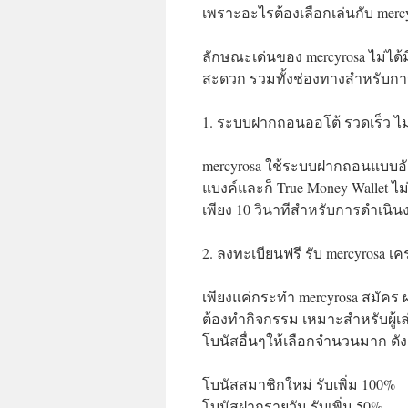
เพราะอะไรต้องเลือกเล่นกับ merc
ลักษณะเด่นของ mercyrosa ไม่ได้ม
สะดวก รวมทั้งช่องทางสำหรับการท
1. ระบบฝากถอนออโต้ รวดเร็ว ไม
mercyrosa ใช้ระบบฝากถอนแบบอัต
แบงค์และก็ True Money Wallet ไม
เพียง 10 วินาทีสำหรับการดำเนิน
2. ลงทะเบียนฟรี รับ mercyrosa เคร
เพียงแค่กระทำ mercyrosa สมัคร ผ
ต้องทำกิจกรรม เหมาะสำหรับผู้เ
โบนัสอื่นๆให้เลือกจำนวนมาก ดังเ
โบนัสสมาชิกใหม่ รับเพิ่ม 100%
โบนัสฝากรายวัน รับเพิ่ม 50%