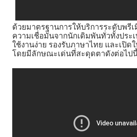
ด้วยมาตรฐานการให้บริการระดับพรีเมี
ความเชื่อมั่นจากนักเดิมพันทั่วทั้งประ
ใช้งานง่าย รองรับภาษาไทย และเปิดใ
โดยมีลักษณะเด่นที่สะดุดตาดังต่อไปนี้