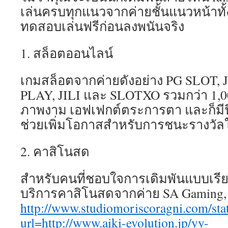
เล่นครบทุกแนวจากค่ายชั้นแนวหน้าทั
ทดสอบเล่นฟรีก่อนลงพนันจริง
1. สล็อตออนไลน์
เกมสล็อตจากค่ายดังอย่าง PG SLOT
PLAY, JILI และ SLOTXO รวมกว่า 1,0
ภาพงาม เอฟเฟกต์ตระการตา และก็มีฟีพ
ช่วยเพิ่มโอกาสสำหรับการชนะรางวัล
2. คาสิโนสด
สำหรับคนที่ชอบใจการเดิมพันแบบเรียล
บริการคาสิโนสดจากค่าย SA Gaming,
http://www.studiomoriscoragni.com/sta
url=http://www.aiki-evolution.jp/yy-