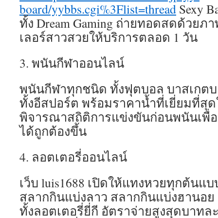
board/yybbs.cgi%3Flist=thread
Sexy Ba
ทั้ง Dream Gaming ถ่ายทอดสดด้วยภา
เลอร์สาวสวยให้บริการตลอด 1 วัน
3. พนันกีฬาออนไลน์
พนันกีฬาทุกชนิด ทั้งฟุตบอล บาสเกต
ทั้งอีสปอร์ต พร้อมราคาน้ำที่เยี่ยมที่
พิจารณาสถิติการแข่งขันก่อนพนันเพื่อ
ได้ถูกต้องขึ้น
4. ลอตเตอรี่ออนไลน์
เว็บ luis1688 เปิดให้แทงหวยทุกต้นแบ
สลากกินแบ่งลาว สลากกินแบ่งฮานอย ส
ทั้งลอตเตอรี่ยี่กี อัตราจ่ายสูงสุดบาทล