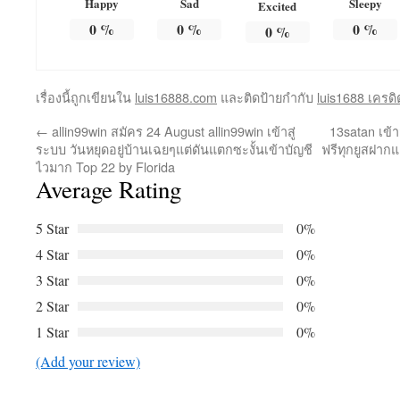
Happy
Sad
Sleepy
Excited
0
%
0
%
0
%
0
%
เรื่องนี้ถูกเขียนใน
luis16888.com
และติดป้ายกำกับ
luis1688 เครดิ
←
allin99win สมัคร 24 August allin99win เข้าสู่
13satan เข้า
ระบบ วันหยุดอยู่บ้านเฉยๆแต่ดันแตกซะงั้นเข้าบัญชี
ฟรีทุกยูสฝากแ
ไวมาก Top 22 by Florida
Average Rating
5 Star
0%
4 Star
0%
3 Star
0%
2 Star
0%
1 Star
0%
(Add your review)