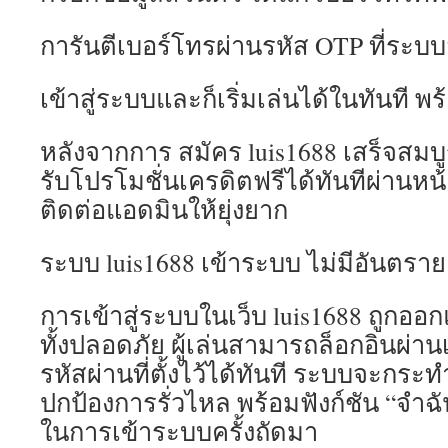
การันตีเบอร์โทรผ่านรหัส OTP ที่ระบบส
เข้าสู่ระบบและก็เริ่มเล่นได้ในทันที พ
หลังจากการ สมัคร luis1688 เสร็จสมบู
รับโปรโมชั่นเครดิตฟรีได้ทันทีผ่านหน้
ติดต่อแอดมินให้ยุ่งยาก
ระบบ luis1688 เข้าระบบ ไม่มีอันตราย
การเข้าสู่ระบบในเว็บ luis1688 ถูกออ
ทั้งปลอดภัย ผู้เล่นสามารถล็อกอินผ่า
รหัสผ่านที่ตั้งไว้ได้ทันที ระบบจะกระทำ
ปกป้องการรั่วไหล พร้อมฟังก์ชัน “จำฉ
ในการเข้าระบบครั้งถัดมา