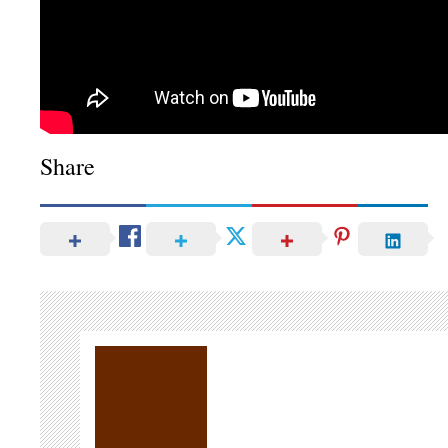
Share