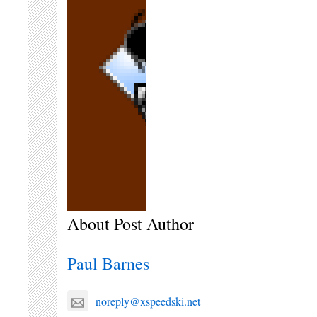
About Post Author
Paul Barnes
noreply@xspeedski.net