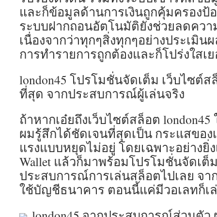
และก็ข้อมูลด้านการเงินถูกคุ้มครองป้องก
ระบบฝากถอนอัตโนมัติยังช่วยลดควา
เนื่องจากว่าทุกๆสิ่งทุกๆอย่างประเมิน
การทำรายการถูกต้องและก็โปร่งใสเยอะ
london45 โปรโมชั่นจัดเต็ม เว็บไซต์ส
ที่สุด จากประสบการณ์ผู้เล่นจริง
ถ้าหากเอ๋ยถึงเว็บไซต์สล็อต london45 ใน
ผมรู้สึกได้ชัดเจนที่สุดเป็น กระแสของ
แรงแบบหยุดไม่อยู่ โดยเฉพาะอย่างยิ่งเ
Wallet แล้วก็มาพร้อมโปรโมชั่นจัดเต็ม 
ประสบการณ์การเล่นสล็อตไปเลย จากที
ใช้บัญชีธนาคาร ตอนนี้แค่มีวอเลทก็เล
london45 จากประสบการณ์ส่วนตัว ผ