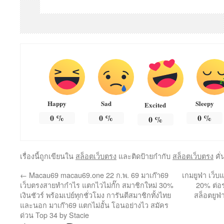
Happy
Sad
Sleepy
Excited
0
%
0
%
0
%
0
%
เรื่องนี้ถูกเขียนใน
สล็อตเว็บตรง
และติดป้ายกำกับ
สล็อตเว็บตรง
คั่
←
Macau69 macau69.one 22 ก.พ. 69 มาเก๊า69
เกมยูฟ่า เว็
เว็บตรงสายทำกำไร แตกไวไม่กั๊ก สมาชิกใหม่ 30%
20% ต่อร
เงินชัวร์ พร้อมเปย์ทุกชั่วโมง การันตีสมาชิกทั้งไทย
สล็อตยูฟ่
และนอก มาเก๊า69 แตกไม่อั้น โอนอย่างไว สมัคร
ด่วน Top 34 by Stacie