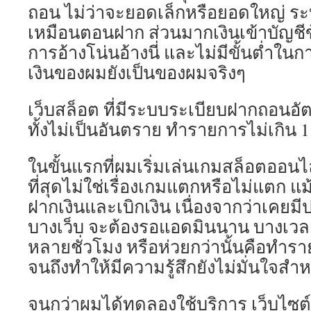
ถอน ไม่ว่าจะยอดเล็กหรือยอดใหญ่ ระบ
เหมือนตอนฝาก ส่วนมากเงินเข้าบัญชีข้า
การอ้างโน่นอ้างนี่ และไม่มีขั้นต่ำใน
เงินของผมยังเป็นของผมจริงๆ
เว็บสล็อต ที่มีระบบระเบียบฝากถอนอัต
ทั้งไม่เป็นอันตราย ทำรายการไม่เกิน 1
ในขั้นแรกที่ผมเริ่มเล่นเกมสล็อตออนไลน
ที่สุดไม่ใช่เรื่องเกมแตกหรือไม่แตก แม้
ฝากเงินและเบิกเงิน เนื่องจากว่าเคยม
บางเว็บ จะต้องรอแอดมินนาน บางเวล
หลายชั่วโมง หรือห่วยกว่านั้นคือทำรา
จนถึงทำให้มีความรู้สึกยังไม่มั่นใจสำห
จนกว่าผมได้ทดลองใช้บริการ เว็บไซต์สล