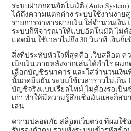
ระบบฝากถอนอัตโนมัติ (Auto System) ตั้
ได้ถึงความแตกต่าง ระบบใช้งานง่ายสุด
รายการอาหารฝากเงิน ใส่จำนวนเงิน
ระบบก็พิจารณาให้แบบอัตโนมัติ ไม่ต้
แอดมิน ใช้เวลาไม่ถึง 30 วินาที เงินก็
สิ่งที่ประทับหัวใจที่สุดคือ เว็บสล็อ
เบิกเงิน ภายหลังจากเล่นได้กำไร ผมกด
เลือกบัญชีธนาคาร และใส่จำนวนเงิน
นั้นกดยืนยัน ระบบใช้เวลาราวไม่เกิน 
บัญชีจริงแบบเรียลไทม์ ไม่ต้องรอเป็นช
เก่า ทำให้มีความรู้สึกเชื่อมั่นและก็
เล่น
ความปลอดภัย สล็อตเว็บตรง ที่ผมใช้อ
รับรองตัวตน รวมทั้งระบบเข้ารหัสข้อม