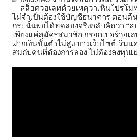
สล็อตวอเลทด้วยเหตุว่าเห็นโปรโมทเ
ไม่จำเป็นต้องใช้บัญชีธนาคาร ตอนต้นก
กระนั้นพอได้ทดลองจริงกลับคิดว่า “สบ
เพียงแค่สมัครสมาชิก กรอกเบอร์วอเล
ฝากเงินขั้นต่ำไม่สูง บางเว็บไซต์เริ่ม
สมกับคนที่ต้องการลอง ไม่ต้องลงทุน