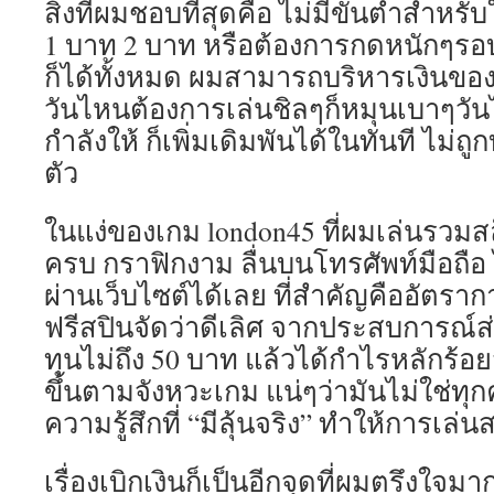
สิ่งที่ผมชอบที่สุดคือ ไม่มีขั้นต่ำสำห
1 บาท 2 บาท หรือต้องการกดหนักๆรอ
ก็ได้ทั้งหมด ผมสามารถบริหารเงินขอ
วันไหนต้องการเล่นชิลๆก็หมุนเบาๆวัน
กำลังให้ ก็เพิ่มเดิมพันได้ในทันที ไม่ถูก
ตัว
ในแง่ของเกม london45 ที่ผมเล่นรวมส
ครบ กราฟิกงาม ลื่นบนโทรศัพท์มือถือ
ผ่านเว็บไซต์ได้เลย ที่สำคัญคืออัตรา
ฟรีสปินจัดว่าดีเลิศ จากประสบการณ์ส
ทุนไม่ถึง 50 บาท แล้วได้กำไรหลักร้
ขึ้นตามจังหวะเกม แน่ๆว่ามันไม่ใช่ทุ
ความรู้สึกที่ “มีลุ้นจริง” ทำให้การเล่
เรื่องเบิกเงินก็เป็นอีกจุดที่ผมตรึงใจมา