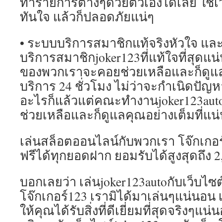
ทำรายการต่างๆด้วยตัวเองได้เลย ใช้เ
ทันใจ แล้วก็ปลอดภัยแน่ๆ
• ระบบบริการสมาชิกแท้จริงหัวใจ และ
บริการสมาชิกjoker123ที่แท้ใจที่สุดแน
ของพวกเราจะคอยช่วยเหลือและก็ดู
บริการ 24 ชั่วโมง ไม่ว่าจะกำเนิดปัญห
อะไรก็แล้วแต่คณะทำงานjoker123au
ช่วยเหลือและก็ดูแลคุณอย่างเต็มที่แน
เล่นสล็อตออนไลน์กับพวกเรา โจ๊กเกอร
ฟรีได้ทุกยอดฝาก ยอมรับได้สูงสุดถึง 
บอกเลยว่า เล่นjoker123autoกับเว็บไซต์ที
โจ๊กเกอร์123 เรามิได้มาเล่นๆแน่นอน 
ให้คุณได้รับสิ่งที่ดีเยี่ยมที่สุดจริงๆแน