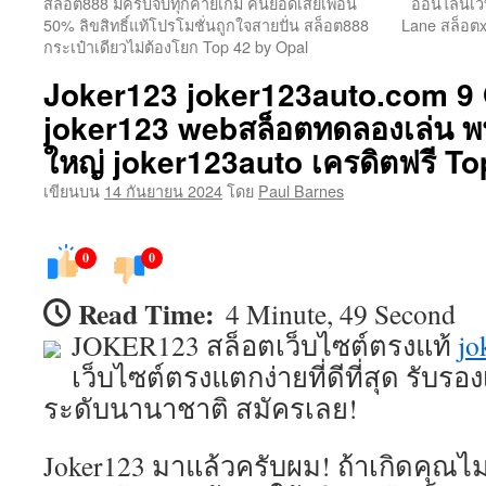
สล็อต888 มีครบจบทุกค่ายเกม คืนยอดเสียเพื่อน
ออนไลน์เว็
50% ลิขสิทธิ์แท้โปรโมชั่นถูกใจสายปั่น สล็อต888
Lane สล็อตx
เนื้อหา
กระเป๋าเดียวไม่ต้องโยก Top 42 by Opal
Joker123 joker123auto.com 9 
joker123 webสล็อตทดลองเล่น พน
ใหญ่ joker123auto เครดิตฟรี To
เขียนบน
14 กันยายน 2024
โดย
Paul Barnes
0
0
Read Time:
4 Minute, 49 Second
JOKER123 สล็อตเว็บไซต์ตรงแท้
jo
เว็บไซต์ตรงแตกง่ายที่ดีที่สุด รับร
ระดับนานาชาติ สมัครเลย!
Joker123 มาแล้วครับผม! ถ้าเกิดคุณไม