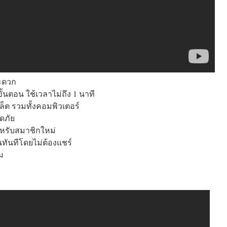
ะดวก
ั้นตอน ใช้เวลาไม่ถึง 1 นาที
ล็ต รวมทั้งคอมพิวเตอร์
ดภัย
สำหรับสมาชิกใหม่
ในทันทีโดยไม่ต้องแชร์
ม