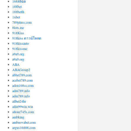
168สล็อต
188bet
188betth
1xbet
789pluss.com
8lots.me
918Kiss
918kiss ดาวน์โหลด
918kissauto
918kissme
a9a9.org
a9a9.org
ABA
ABAGroup2
abbet789.com
acebet789.com
aden168ss.com
adm789.info
adm789.info
allbet24hr
allin99win.win
allone745s.com
ambking
ambnovabet.com
argus16888.com