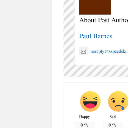
About Post Autho
Paul Barnes
noreply@xspeedski.
Happy
Sad
0
%
0
%