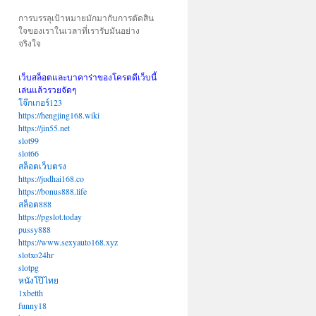
การบรรลุเป้าหมายมักมากับการตัดสิน
ใจของเราในเวลาที่เรารับมันอย่าง
จริงใจ
เว็บสล็อตและบาคาร่าของโครตดีเว็บนี้
เล่นแล้วรวยจัดๆ
โจ๊กเกอร์123
https://hengjing168.wiki
https://jin55.net
slot99
slot66
สล็อตเว็บตรง
https://judhai168.co
https://bonus888.life
สล็อต888
https://pgslot.today
pussy888
https://www.sexyauto168.xyz
slotxo24hr
slotpg
หนังโป๊ไทย
1xbetth
funny18