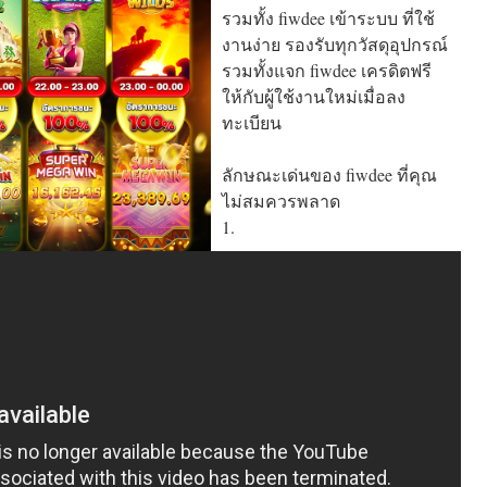
รวมทั้ง fiwdee เข้าระบบ ที่ใช้
งานง่าย รองรับทุกวัสดุอุปกรณ์
รวมทั้งแจก fiwdee เครดิตฟรี
ให้กับผู้ใช้งานใหม่เมื่อลง
ทะเบียน
ลักษณะเด่นของ fiwdee ที่คุณ
ไม่สมควรพลาด
1.