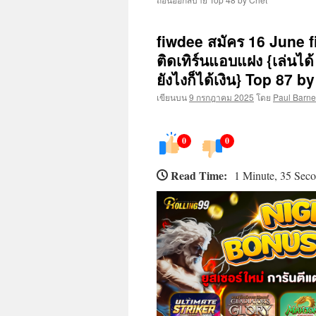
เนื้อหา
fiwdee สมัคร 16 June fiw
ติดเทิร์นแอบแฝง {เล่นได้
ยังไงก็ได้เงิน} Top 87 
เขียนบน
9 กรกฎาคม 2025
โดย
Paul Barne
0
0
Read Time:
1 Minute, 35 Sec