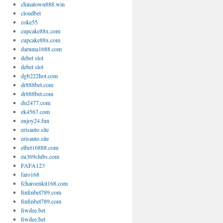
chinatown888.win
cloudbet
coke55
cupcake88x.com
cupcake88x.com
daruma1688.com
debet slot
debet slot
dgb222hot.com
dr888bet.com
dr888bet.com
du2477.com
ek4567.com
enjoy24.fun
erisauto.site
erisauto.site
etbet16888.com
eu369clubs.com
FAFA123
faro168
fcharoenkit168.com
finfinbet789.com
finfinbet789.com
fiwdee.bet
fiwdee.bet