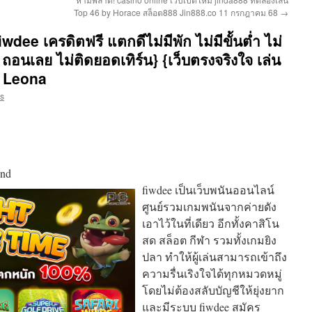
Top 46 by Horace สล็อต888 Jin888.co 11 กรกฎาคม 68
→
dee เครดิตฟรี แตกดีไม่มีพัก ไม่มีขั้นต่ำ ไม่
 ถอนเลย ไม่ติดยอดเทิร์น} {เว็บตรงจริงใจ เล่น
by Leona
s
ond
fiwdee เป็นเว็บพนันออนไลน์
ศูนย์รวมเกมพนันจากค่ายดัง
เอาไว้ในที่เดียว อีกทั้งคาสิโน
สด สล็อต กีฬา รวมทั้งเกมยิง
ปลา ทำให้ผู้เล่นสามารถเข้าถึง
ความรื่นเริงใจได้ทุกหมวดหมู่
โดยไม่ต้องสลับบัญชีให้ยุ่งยาก
และมีระบบ fiwdee สมัคร