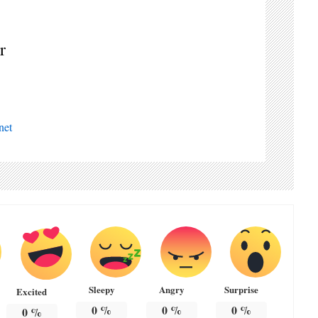
r
net
Sleepy
Angry
Surprise
Excited
0
%
0
%
0
%
0
%