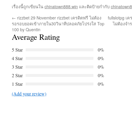
เรื่องนี้ถูกเขียนใน
chinatown888.win
และติดป้ายกำกับ
chinatown
←
rizzbet 29 November rizzbet เครดิตฟรี ไม่ต้อง
fullslotpg เค
รอรอบยอดเข้าภายใน30วินาทีปลอดภัยโปร่งใส Top
ไม่ต้องจำ
100 by Quentin
Average Rating
5 Star
0%
4 Star
0%
3 Star
0%
2 Star
0%
1 Star
0%
(Add your review)