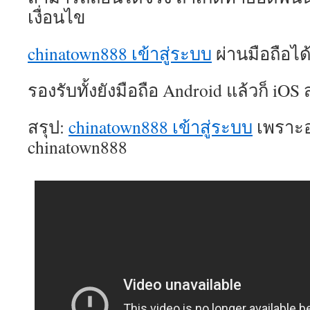
เงื่อนไข
chinatown888 เข้าสู่ระบบ
ผ่านมือถือได
รองรับทั้งยังมือถือ Android แล้วก็ iOS
สรุป:
chinatown888 เข้าสู่ระบบ
เพราะอ
chinatown888