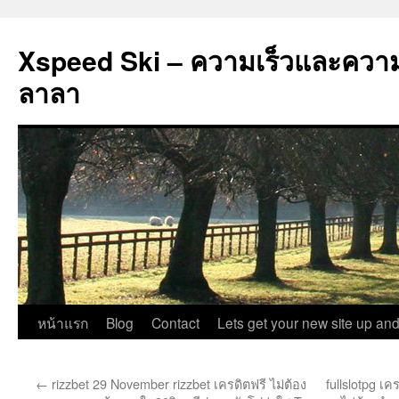
Xspeed Ski – ความเร็วและควา
ลาลา
ข้าม
หน้าแรก
Blog
Contact
Lets get your new site up and
ไป
←
rizzbet 29 November rizzbet เครดิตฟรี ไม่ต้อง
fullslotpg เค
ยัง