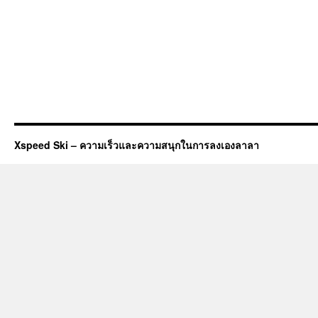
Xspeed Ski – ความเร็วและความสนุกในการลงเองลาลา