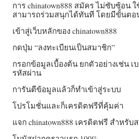
การ chinatown888 สมัคร ไม่ซับซ้อน ใช้
สามารถร่วมสนุกได้ทันที โดยมีขั้นตอนด
เข้าสู่เว็บหลักของ chinatown888
กดปุ่ม “ลงทะเบียนเป็นสมาชิก”
กรอกข้อมูลเบื้องต้น ยกตัวอย่างเช่น เบ
รหัสผ่าน
การันตีข้อมูลแล้วก็ทำเข้าสู่ระบบ
โปรโมชั่นและก็เครดิตฟรีที่คุ้มค่า
แจก chinatown888 เครดิตฟรี สำหรับส
โบนัสฝากคราวแรก 100%