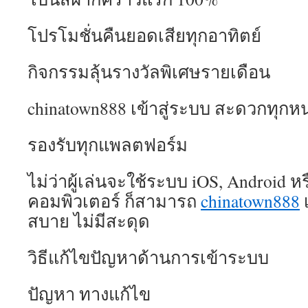
โปรโมชั่นคืนยอดเสียทุกอาทิตย์
กิจกรรมลุ้นรางวัลพิเศษรายเดือน
chinatown888 เข้าสู่ระบบ สะดวกทุกห
รองรับทุกแพลตฟอร์ม
ไม่ว่าผู้เล่นจะใช้ระบบ iOS, Android ห
คอมพิวเตอร์ ก็สามารถ
chinatown888
เ
สบาย ไม่มีสะดุด
วิธีแก้ไขปัญหาด้านการเข้าระบบ
ปัญหา ทางแก้ไข