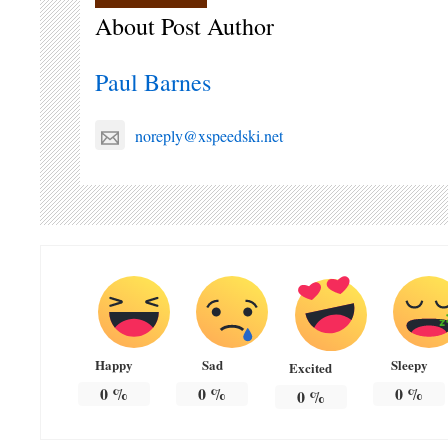
About Post Author
Paul Barnes
noreply@xspeedski.net
Happy
Sad
Sleepy
Excited
0
%
0
%
0
%
0
%