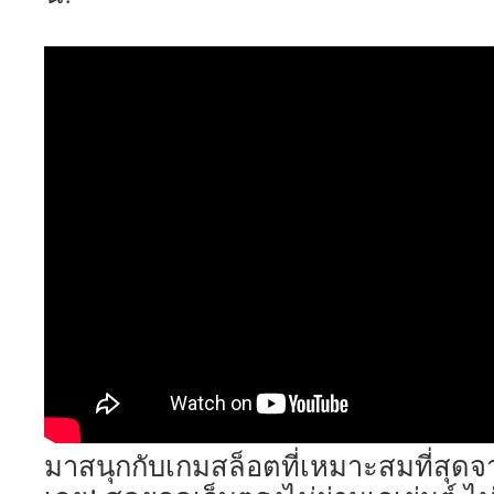
กั๊ก
เว็บ
เปิด
ใหม่
fullslotpg2.com
เครดิต
ฟรี
Top
43
by
Gudrun
24
webแจก
หนัก
มีนาคม
2026
มาสนุกกับเกมสล็อตที่เหมาะสมที่สุด