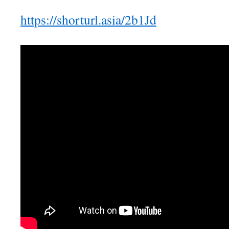
https://shorturl.asia/2b1Jd