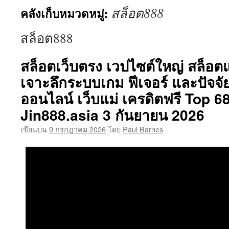
สล็อต888
คลังเก็บหมวดหมู่:
เนื้อหา
สล็อต888
สล็อตเว็บตรง เวปไซต์ใหญ่ สล็อต
เจาะลึกระบบเกม ฟีเจอร์ และปัจจัยท
ออนไลน์ เว็บแม่ เครดิตฟรี Top 6
Jin888.asia 3 กันยายน 2026
เขียนบน
9 กรกฎาคม 2026
โดย
Paul Barnes