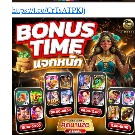
https://t.co/CrTsATPKlj