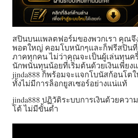
สปินบนแพลตฟอร์มของพวกเรา คุณจึงไ
พอตใหญ่ คอมโบหนักๆและก็ฟรีสปินที่
ภาคทุกคน ไม่ว่าคุณจะเป็นผู้เล่นทุนครึ
นักพนันทุนน้อยที่เริ่มต้นด้วยเงินเพี
jinda888 ก็พร้อมจะแจกโบนัสก้อนโตใ
ทั้งไม่มีการล็อกยูสเซอร์อย่างแน่แท้
jinda888 ปฏิวัติระบบการเงินด้วยควา
โต้ ไม่มีขั้นต่ำ