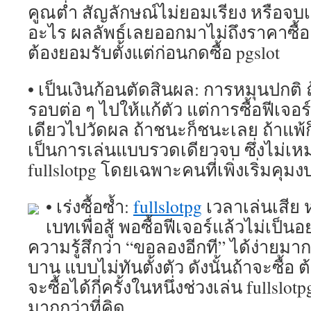
คูณต่ำ สัญลักษณ์ไม่ยอมเรียง หรือจบเ
อะไร ผลลัพธ์เลยออกมาไม่ถึงราคาซื้อ ซึ
ต้องยอมรับตั้งแต่ก่อนกดซื้อ pgslot
• เป็นเงินก้อนตัดสินผล: การหมุนปกติ 
รอบต่อ ๆ ไปให้แก้ตัว แต่การซื้อฟีเจอร
เดียวไปวัดผล ถ้าชนะก็ชนะเลย ถ้าแพ้ก
เป็นการเล่นแบบรวดเดียวจบ ซึ่งไม่เห
fullslotpg โดยเฉพาะคนที่เพิ่งเริ่มคุมง
• เร่งซื้อซ้ำ:
fullslotpg
เวลาเล่นเสีย
เบทเพื่อสู้ พอซื้อฟีเจอร์แล้วไม่เป็นอย
ความรู้สึกว่า “ขอลองอีกที” ได้ง่ายมาก 
บาน แบบไม่ทันตั้งตัว ดังนั้นถ้าจะซื้อ 
จะซื้อได้กี่ครั้งในหนึ่งช่วงเล่น fullslot
มากกว่าที่คิด