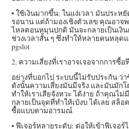
• ใช้เงินมากขึ้น: ในแง่เวลา มันประหยั
รอนาน แต่ถ้ามองเชิงตัวเลข คุณอาจพบว
ไหลตอนหมุนปกติ มันจะกลายเป็นเงินก
ช่วงเวลาสั้น ๆ ซึ่งทำให้หลายคนหลุดแผ
pgslot
2. ความเสี่ยงที่เราอาจเจอจากการซื้อฟ
อย่างที่บอกไป ระบบนี้ไม่รับประกัน ว่า
ดังนั้นความเสี่ยงมันมีจริง และมันมัก
ทำให้เราเสียจังหวะ ได้ง่าย ถ้าคุณไม่
กลายเป็นจุดที่ทำให้เป๋งบ ได้เลย สล็
ซื้อแบบตามอารมณ์
• ฟีเจอร์หลายระดับ: ต่อให้เข้าฟีเจอร์