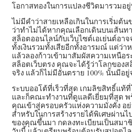
โอกาสทองในการแปลงชีวิตมารวมอยู่ที่ 
ไม่มีคำว่าสายเหลือเกินในการเริ่มต้
ว่าทำไม่ได้หากคุณเลือกเดินบนเส้นทาง
สล็อตออนไลน์กับเว็บไซต์เอเย่นต์อาจ
ทั้งเงินรวมทั้งเสียอีกทั้งอารมณ์ แต่ว
แล้วลองก้าวเข้ามาสัมผัสความเหนือระ
สล็อตเว็บตรง คุณจะได้รู้ว่าโลกของสล
จริง แล้วก็ไม่มีอันตราย 100% นั้นมีอยู่
ระบบออโต้ที่เร็วที่สุด เกมลิขสิทธิ์แท้ท
และก็คณะทำงานที่ดูแลดีเยี่ยมที่สุด พ
คุณเข้าสู่ครอบครัวแห่งความมั่งคั่ง อ
สำหรับในการสร้างรายได้พิเศษผ่านไป 
ของคุณขึ้นมา กดลงทะเบียนเป็นสมาชิ
วันนี้ แล้วเตรียมพร้อมต้อนรับสปอตไลท์