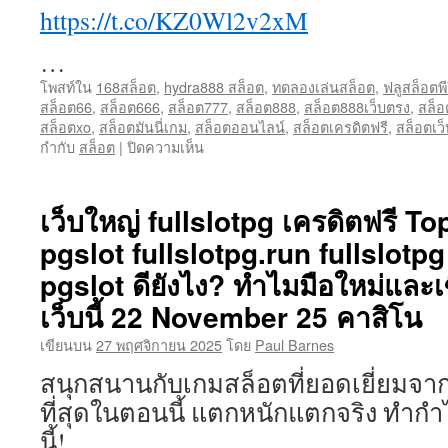
https://t.co/KZ0Wl2v2xM
…
โพสท์ใน
168สล็อต
,
hydra888 สล็อต
,
ทดลองเล่นสล็อต
,
ฟลูสล็อตพี
สล็อต66
,
สล็อต666
,
สล็อต777
,
สล็อต888
,
สล็อต888เว็บตรง
,
สล็อ
สล็อตxo
,
สล็อตมันนี่เกม
,
สล็อตออนไลน์
,
สล็อตเครดิตฟรี
,
สล็อตเว
บน
กำกับ
สล็อต
|
ปิดความเห็น
คา
สิโน
สล็อต
เว็บใหญ่ fullslotpg เครดิตฟรี T
สล็อต
pgslot fullslotpg.run fullslot
แตก
ง่าย
pgslot ดียังไง? ทำไมมือใหม่และเ
จริง
ไหม
เว็บนี้ 22 November 25 คาสิโน
ลอง
เขียนบน
27 พฤศจิกายน 2025
โดย
Paul Barnes
เล่น
แล้ว
สนุกสนานกับเกมสล็อตที่ยอดเยี่ยมจาก p
สรุป
ที่สุดในตอนนี้ แตกหนักแตกจริง ทำกำ
ให้
แบบ
นี้!
ไม่