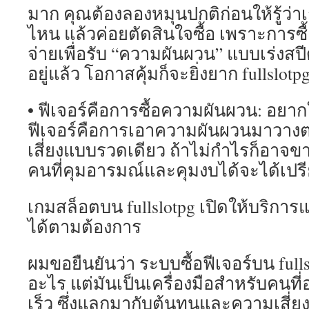
มาก คุณต้องลองหมุนปกติก่อนให้รู้ว่
ไหน แล้วค่อยตัดสินใจซื้อ เพราะการซื
จ่ายเพื่อรับ “ความผันผวน” แบบเร่งสป
อยู่แล้ว โอกาสคุ้มก็จะยิ่งยาก fullslotp
• ฟีเจอร์คือการซื้อความผันผวน: อยาก
ฟีเจอร์คือการเอาความผันผวนมาวางต
เสี่ยงแบบรวดเดียว ถ้าไม่กำไรก็อาจขา
คนที่คุมอารมณ์และคุมงบได้จะได้เปร
เกมสล็อตบน fullslotpg เปิดให้บริการแบ
ได้ตามต้องการ
ผมขอยืนยันว่า ระบบซื้อฟีเจอร์บน fulls
อะไร แต่มันเป็นเครื่องมือสำหรับคนท
เร็ว ซึ่งแลกมากับต้นทุนและความเสี่ยงท