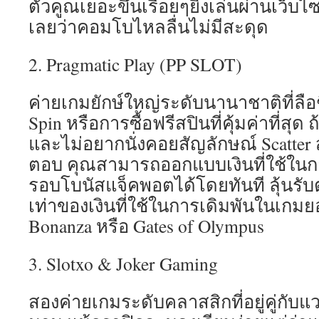
ตัวคูณเยอะขึ้นเรื่อยๆยิ่งเล่นผ่านเว็
เลยว่าคอมโบไหลลื่นไม่มีสะดุด
2. Pragmatic Play (PP SLOT)
ค่ายเกมยักษ์ใหญ่ระดับนานาชาติที่ลือชื
Spin หรือการซื้อฟรีสปินที่คุ้มค่าที่สุ
และไม่อยากนั่งคอยสัญลักษณ์ Scatter 
ตอบ คุณสามารถออกแบบเงินที่ใช้ในการเ
รอบโบนัสแจ็คพอตได้โดยทันที ลุ้นรับต
เท่าของเงินที่ใช้ในการเดิมพันในเกมย
Bonanza หรือ Gates of Olympus
3. Slotxo & Joker Gaming
สองค่ายเกมระดับคลาสสิกที่อยู่คู่กับ