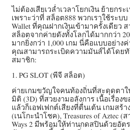
ไม่ต้องเสียเวล่ำเวลาโยกเงิน ย้ายกระเ
เพราะว่าที่ สล็อต888 พวกเราใช้ระบบ 
Wallet ที่คุณฝากเงินเข้ามาครั้งเดียว
สล็อตจากค่ายดังทั้งโลกได้มากกว่า 2
มากยิ่งกว่า 1,000 เกม นี่คือแบบอย่า
คุณสามารถระเบิดความมันส์ได้โดยทัน
สมาชิก:
1. PG SLOT (พีจี สล็อต)
ค่ายเกมขวัญใจคนท้องถิ่นที่สะดุดตาใ
มิติ (3D) ที่สวยงามอลังการ เนื้อเรื่อง
แล้วก็เอฟเฟกต์เสียงที่ตื่นเต้น เกมสร้า
(เนโกะนำโชค), Treasures of Aztec (ส
Ways 2 มีพร้อมให้ท่านกดสปินด้วยอั