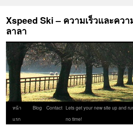
Xspeed Ski – ความเร็วและควา
ลาลา
ข้าม
หน้า
Blog
Contact
Lets get your new site up and ru
ไป
แรก
no time!
ยัง