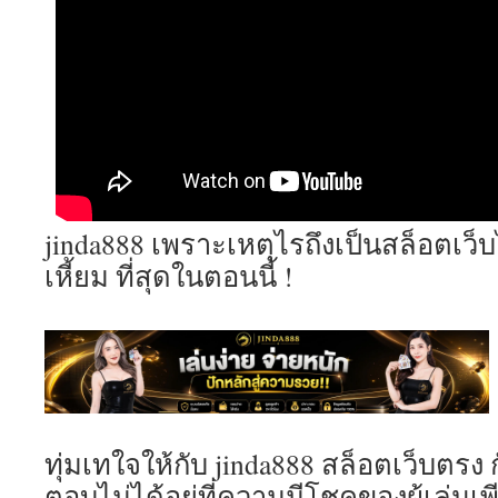
jinda888 เพราะเหตุไรถึงเป็นสล็อตเว็
เหี้ยม ที่สุดในตอนนี้ !
ทุ่มเทใจให้กับ jinda888 สล็อตเว็บตรง
ตอบไม่ได้อยู่ที่ความมีโชคของผู้เล่นเพ