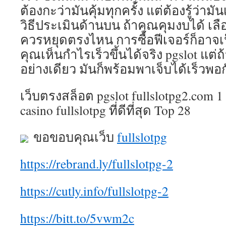
ต้องกะว่ามันคุ้มทุกครั้ง แต่ต้องรู้ว่
วิธีประเมินด้านบน ถ้าคุณคุมงบได้ เลือ
ควรหยุดตรงไหน การซื้อฟีเจอร์ก็อาจเป
คุณเห็นกำไรเร็วขึ้นได้จริง pgslot แต
อย่างเดียว มันก็พร้อมพาเจ็บได้เร็วพอ
เว็บตรงสล็อต pgslot fullslotpg2.com 1
casino fullslotpg ที่ดีที่สุด Top 28
ขอขอบคุณเว็บ
fullslotpg
https://rebrand.ly/fullslotpg-2
https://cutly.info/fullslotpg-2
https://bitt.to/5vwm2c