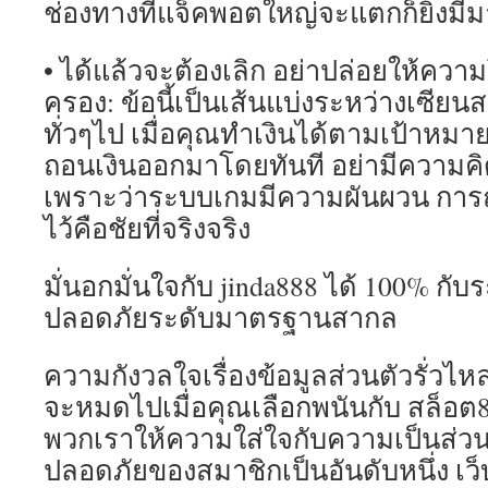
ช่องทางที่แจ็คพอตใหญ่จะแตกก็ยิ่งมีมา
• ได้แล้วจะต้องเลิก อย่าปล่อยให้ค
ครอง: ข้อนี้เป็นเส้นแบ่งระหว่างเซียน
ทั่วๆไป เมื่อคุณทำเงินได้ตามเป้าหมายที
ถอนเงินออกมาโดยทันที อย่ามีความคิดว
เพราะว่าระบบเกมมีความผันผวน ก
ไว้คือชัยที่จริงจริง
มั่นอกมั่นใจกับ jinda888 ได้ 100% ก
ปลอดภัยระดับมาตรฐานสากล
ความกังวลใจเรื่องข้อมูลส่วนตัวรั่วไ
จะหมดไปเมื่อคุณเลือกพนันกับ สล็อต8
พวกเราให้ความใส่ใจกับความเป็นส่ว
ปลอดภัยของสมาชิกเป็นอันดับหนึ่ง เว