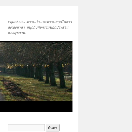
Xspeed Ski – ความเร็วและความสนุกในการ
ลงเองลาลา. สนุกกับกิจกรรมนอกประสาน
และสุขภาพ.