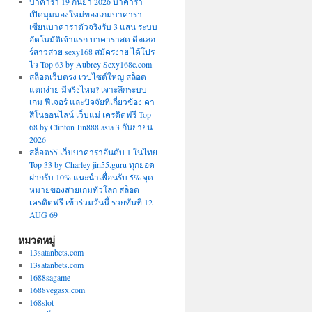
บาคาร่า 19 กันยา 2026 บาคาร่า
เปิดมุมมองใหม่ของเกมบาคาร่า
เซียนบาคาร่าตัวจริงรับ 3 แสน ระบบ
อัตโนมัติเจ้าแรก บาคาร่าสด ดีลเลอ
ร์สาวสวย sexy168 สมัครง่าย ได้โปร
ไว Top 63 by Aubrey Sexy168c.com
สล็อตเว็บตรง เวปไซต์ใหญ่ สล็อต
แตกง่าย มีจริงไหม? เจาะลึกระบบ
เกม ฟีเจอร์ และปัจจัยที่เกี่ยวข้อง คา
สิโนออนไลน์ เว็บแม่ เครดิตฟรี Top
68 by Clinton Jin888.asia 3 กันยายน
2026
สล็อต55 เว็บบาคาร่าอันดับ 1 ในไทย
Top 33 by Charley jin55.guru ทุกยอด
ฝากรับ 10% แนะนำเพื่อนรับ 5% จุด
หมายของสายเกมทั่วโลก สล็อต
เครดิตฟรี เข้าร่วมวันนี้ รวยทันที 12
AUG 69
หมวดหมู่
13satanbets.com
13satanbets.com
1688sagame
1688vegasx.com
168slot