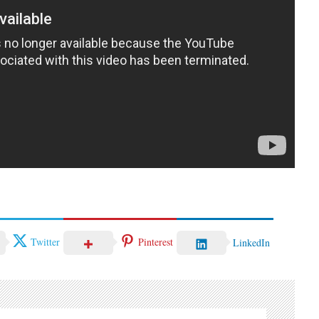
Twitter
Pinterest
LinkedIn