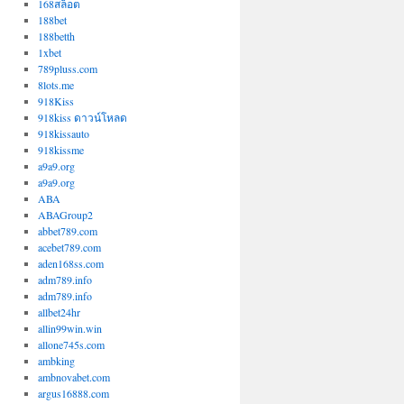
168สล็อต
188bet
188betth
1xbet
789pluss.com
8lots.me
918Kiss
918kiss ดาวน์โหลด
918kissauto
918kissme
a9a9.org
a9a9.org
ABA
ABAGroup2
abbet789.com
acebet789.com
aden168ss.com
adm789.info
adm789.info
allbet24hr
allin99win.win
allone745s.com
ambking
ambnovabet.com
argus16888.com