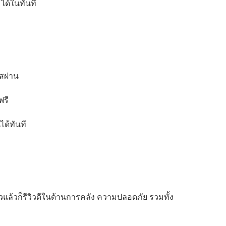
มได้ในทันที
ัสผ่าน
ฟรี
ได้ทันที
ียวแล้วก็รีวิวดีในด้านการคลัง ความปลอดภัย รวมทั้ง