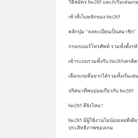
วิธีสมัคร bio285 และก็เริ่มเล่นเก
เข้าที่เว็บหลักของ bio285
คลิกปุ่ม “ลงทะเบียนเป็นสมาชิก”
กรอกเบอร์โทรศัพท์ รวมทั้งตั้งรห
เข้าระบบรวมทั้งรับ bio285เครดิต
เลือกเกมที่อยากได้รวมทั้งเริ่มเล่น
ปริศนาที่พบบ่อยเกี่ยวกับ bio285
bio285 ดีจังไหม?
bio285 มีผู้ใช้งานไม่น้อยเลยทีเด
ประสิทธิภาพของเกม