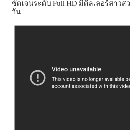
ชัดเจนระดับ Full HD มีดีลเลอร์สาวส
วัน