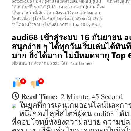
betboxclub สมัคร {คาสิโนสดจ่ายเต็มไม่มีอั้น}{เล่น
แตกง่ายลุ้นร
ได้เท่าไหร่ก็ถอนได้}{ไม่จำกัดวงเงินต่อวัน}{เล่นสล็อต
เนื้อหา
ได้ทุกค่ายในที่เดียว}{เกมดังรวมไว้ครบ}{อัปเดตเกม
ใหม่ไวที่สุด}{โปรโมชั่นอัปเดตใหม่ทุกสัปดาห์}{เลือก
รับได้ตามใจชอบ}{ไม่บังคับกดรับ} Top 19 by Kraig
audi68 เข้าสู่ระบบ 16 กันยายน a
สนุกง่าย ๆ ได้ทุกวันเริ่มเล่นได้ทันท
มาก ยิ่งได้มาก ไม่มีหมดอายุ Top
เขียนบน
17 สิงหาคม 2025
โดย
Paul Barnes
0
0
Read Time:
2 Minute, 45 Second
ในยุคที่การเล่นเกมออนไลน์และการ
หนึ่งของไลฟ์สไตล์ผู้คน audi68 ได้
ที่ตอบโจทย์ทั้งยังความสบาย ความปล
ตอบแทนที่คุ้มค่า ไม่ว่าคุณจะเป็นมือให