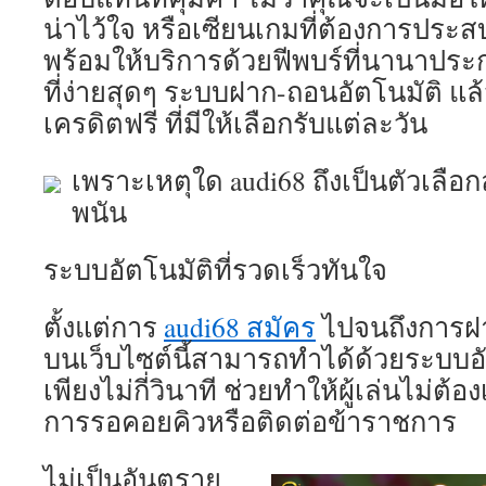
น่าไว้ใจ หรือเซียนเกมที่ต้องการประส
พร้อมให้บริการด้วยฟีพบร์ที่นานาประ
ที่ง่ายสุดๆ ระบบฝาก-ถอนอัตโนมัติ แล้
เครดิตฟรี ที่มีให้เลือกรับแต่ละวัน
เพราะเหตุใด audi68 ถึงเป็นตัวเลือ
พนัน
ระบบอัตโนมัติที่รวดเร็วทันใจ
ตั้งแต่การ
audi68 สมัคร
ไปจนถึงการฝาก
บนเว็บไซต์นี้สามารถทำได้ด้วยระบบอัต
เพียงไม่กี่วินาที ช่วยทำให้ผู้เล่นไม่ต้
การรอคอยคิวหรือติดต่อข้าราชการ
ไม่เป็นอันตราย