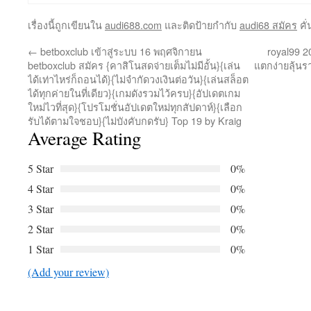
เรื่องนี้ถูกเขียนใน
audi688.com
และติดป้ายกำกับ
audi68 สมัคร
คั
←
betboxclub เข้าสู่ระบบ 16 พฤศจิกายน
royal99 
betboxclub สมัคร {คาสิโนสดจ่ายเต็มไม่มีอั้น}{เล่น
แตกง่ายลุ้นร
ได้เท่าไหร่ก็ถอนได้}{ไม่จำกัดวงเงินต่อวัน}{เล่นสล็อต
ได้ทุกค่ายในที่เดียว}{เกมดังรวมไว้ครบ}{อัปเดตเกม
ใหม่ไวที่สุด}{โปรโมชั่นอัปเดตใหม่ทุกสัปดาห์}{เลือก
รับได้ตามใจชอบ}{ไม่บังคับกดรับ} Top 19 by Kraig
Average Rating
5 Star
0%
4 Star
0%
3 Star
0%
2 Star
0%
1 Star
0%
(Add your review)