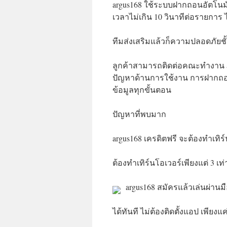
argus168 ใช้ระบบฝากถอนอัตโนมัติ
เวลาไม่เกิน 10 วินาทีต่อรายการ 
ทีมส่งเสริมแล้วก็ความปลอดภัยชั้
ลูกค้าสามารถติดต่อคณะทำงาน ar
ปัญหาด้านการใช้งาน การฝากถอน
ข้อมูลทุกขั้นตอน
ปัญหาที่พบมาก
argus168 เครดิตฟรี จะต้องทำเทิ
ต้องทำเทิร์นโอเวอร์เพียงแต่ 3 เ
argus168 สมัครแล้วเล่นผ่านมื
ได้ทันที ไม่ต้องติดตั้งแอป เพียงแค