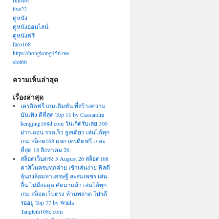
fullslot
live22
ดูหนัง
ดูหนังออนไลน์
ดูหนังฟรี
faro168
https://hongkong456.me
slot66
ความเห็นล่าสุด
เรื่องล่าสุด
เครดิตฟรี เกมเดิมพัน ที่สร้างความ
บันเทิง ดีที่สุด Top 11 by Cassandra
hengjing168d.com วันเกิดรับเลย 300
ฝาก-ถอน รวดเร็ว ยูสเดียว เล่นได้ทุก
เกม สล็อต168 แจก เครดิตฟรี เยอะ
ที่สุด 18 สิงหาคม 26
สล็อตเว็บตรง 5 August 26 สล็อต168
คาสิโนครบทุกค่าย เข้าเล่นง่าย ฟีลดี
ลุ้นกงล้อมหาเศรษฐี สะสมเพชร เล่น
ลื่น ไม่มีสะดุด คัดมาแล้ว เล่นได้ทุก
เกม สล็อตเว็บตรง ห้ามพลาด โปรดี
รออยู่ Top 77 by Wilda
Tangtem168e.com