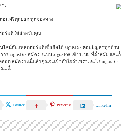
่า?
กถอนฟรีทุกยอด ทุกช่องทาง
อร์มที่ใช่สำหรับคุณ
นไลน์กับแพลตฟอร์มที่เชื่อถือได้ argus168 ตอบปัญหาทุกด้าน
ร argus168 สมัคร ระบบ argus168 เข้าระบบ ที่ล้ำสมัย และก็
ลอด สมัครวันนี้แล้วคุณจะเข้าหัวใจว่าเพราะอะไร argus168
ขณะนี้
Twitter
Pinterest
LinkedIn