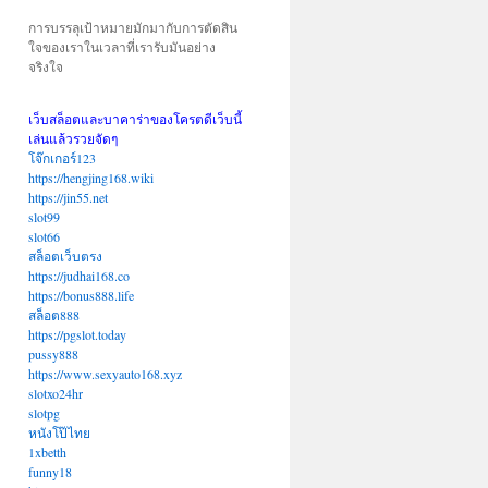
การบรรลุเป้าหมายมักมากับการตัดสิน
ใจของเราในเวลาที่เรารับมันอย่าง
จริงใจ
เว็บสล็อตและบาคาร่าของโครตดีเว็บนี้
เล่นแล้วรวยจัดๆ
โจ๊กเกอร์123
https://hengjing168.wiki
https://jin55.net
slot99
slot66
สล็อตเว็บตรง
https://judhai168.co
https://bonus888.life
สล็อต888
https://pgslot.today
pussy888
https://www.sexyauto168.xyz
slotxo24hr
slotpg
หนังโป๊ไทย
1xbetth
funny18