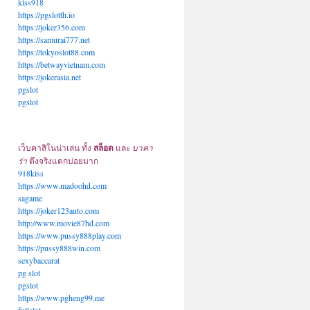
kiss918
https://pgslotth.io
https://joker356.com
https://samurai777.net
https://tokyoslot88.com
https://betwayvietnam.com
https://jokerasia.net
pgslot
pgslot
เว็บคาสิโนน่าเล่น ทั้ง
สล็อต
และ
บาคา
ร่า
ตึงจริงแตกบ่อยมาก
918kiss
https://www.madoohd.com
sagame
https://joker123auto.com
http://www.movie87hd.com
https://www.pussy888play.com
https://pussy888win.com
sexybaccarat
pg slot
pgslot
https://www.pgheng99.me