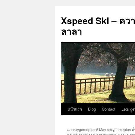
Xspeed Ski – คว
ลาลา
หน้าแรก
Blog
Contact
Lets ge
ข้าม
ไป
←
sexygameplus 8 May sexygameplus มั่น
ยัง
ตกหล่นรองรับการทำรายการผ่านMobileBanki