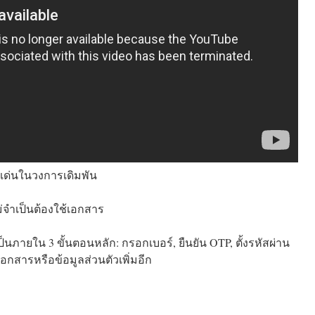
้เด่นในวงการเดิมพัน
่จำเป็นต้องใช้เอกสาร
นภายใน 3 ขั้นตอนหลัก: กรอกเบอร์, ยืนยัน OTP, ตั้งรหัสผ่าน
เอกสารหรือข้อมูลส่วนตัวเพิ่มอีก