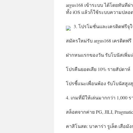
argus168 เข้าระบบ ได้โดยทันทีผ่
ทั้ง iOS แล้วก็ใช้ระบบความปล
3. โปรโมชั่นและเครดิตฟรีจุใ
สมัครใหม่รับ argus168 เครดิตฟร
ฝากหนแรกของวัน รับโบนัสเพิ่มเ
โปรคืนยอดเสีย 10% รายสัปดาห์
โปรชี้แนะเพื่อนพ้อง รับโบนัสสูง
4. เกมที่มีให้เล่นมากกว่า 1,000 
สล็อตจากค่าย PG, JILI, Pragmatic
คาสิโนสด: บาคาร่า รูเล็ต เสือมั