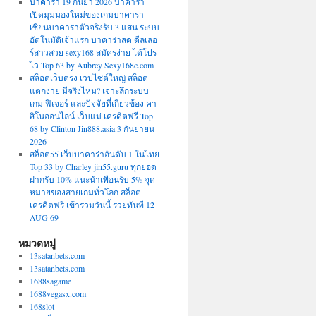
บาคาร่า 19 กันยา 2026 บาคาร่า
เปิดมุมมองใหม่ของเกมบาคาร่า
เซียนบาคาร่าตัวจริงรับ 3 แสน ระบบ
อัตโนมัติเจ้าแรก บาคาร่าสด ดีลเลอ
ร์สาวสวย sexy168 สมัครง่าย ได้โปร
ไว Top 63 by Aubrey Sexy168c.com
สล็อตเว็บตรง เวปไซต์ใหญ่ สล็อต
แตกง่าย มีจริงไหม? เจาะลึกระบบ
เกม ฟีเจอร์ และปัจจัยที่เกี่ยวข้อง คา
สิโนออนไลน์ เว็บแม่ เครดิตฟรี Top
68 by Clinton Jin888.asia 3 กันยายน
2026
สล็อต55 เว็บบาคาร่าอันดับ 1 ในไทย
Top 33 by Charley jin55.guru ทุกยอด
ฝากรับ 10% แนะนำเพื่อนรับ 5% จุด
หมายของสายเกมทั่วโลก สล็อต
เครดิตฟรี เข้าร่วมวันนี้ รวยทันที 12
AUG 69
หมวดหมู่
13satanbets.com
13satanbets.com
1688sagame
1688vegasx.com
168slot