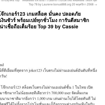
Top 78 by Laurene bonus888.org 20 พฤศจิกา 2568
→
โจ๊กเกอร์123 เกมสล็อต มั่นคง ปลอดภัย
ชัวร์ พร้อมเปย์ทุกชั่วโมง การันตีสมาชิก
าเชื่อถือเต็มร้อย Top 39 by Cassie
ond
ีเยี่ยมที่สุดจาก joker123 เว็บตรงไม่ผ่านเอเย่นต์อันดับที่หนึ่ง
กวัน!
ก โจ๊กเกอร์123 สล็อตเว็บตรงไม่ผ่านเอเย่นต์ชั้น 1 ในไทย เปิด
าชิกมากไม่น้อยเลยทีเดียวกว่า 700,000 user จัดเต็มเกม
บนานาชาติมากยิ่งกว่า 1,000 เกม เล่นผ่านเว็บได้โดยทันที ไม่
ดิตฟรีได้ไม่ยั้งจากโปรโมชั่นและก็กิจกรรมต่างๆบันเทิงใจกับ