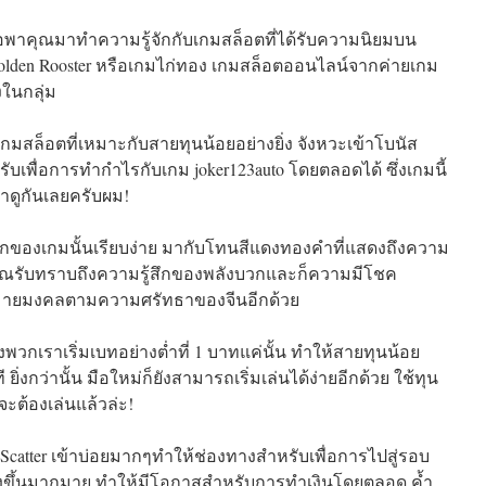
อพาคุณมาทำความรู้จักกับเกมสล็อตที่ได้รับความนิยมบน
Golden Rooster หรือเกมไก่ทอง เกมสล็อตออนไลน์จากค่ายเกม
ในกลุ่ม
กมสล็อตที่เหมาะกับสายทุนน้อยอย่างยิ่ง จังหวะเข้าโบนัส
ับเพื่อการทำกำไรกับเกม joker123auto โดยตลอดได้ ซึ่งเกมนี้
มาดูกันเลยครับผม!
กของเกมนั้นเรียบง่าย มากับโทนสีแดงทองคำที่แสดงถึงความ
คุณรับทราบถึงความรู้สึกของพลังบวกและก็ความมีโชค
องหมายมงคลตามความศรัทธาของจีนอีกด้วย
พวกเราเริ่มเบทอย่างต่ำที่ 1 บาทแค่นั้น ทำให้สายทุนน้อย
ิ่งกว่านั้น มือใหม่ก็ยังสามารถเริ่มเล่นได้ง่ายอีกด้วย ใช้ทุน
ะต้องเล่นแล้วล่ะ!
 Scatter เข้าบ่อยมากๆทำให้ช่องทางสำหรับเพื่อการไปสู่รอบ
ิ่งขึ้นมากมาย ทำให้มีโอกาสสำหรับการทำเงินโดยตลอด ค้ำ