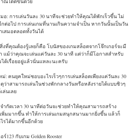
ณได้ดีขึ้นด้วย
อ: การเล่นวันละ 30 นาทีจะช่วยทำให้คุณได้พักเร็วขึ้น ไม่
กต่อไป การเล่นเกมที่นานเกินความจำเป็น หากวันนั้นเป็นวัน
่ำเสมอตลอดทั้งวันได้
ิ่งที่คุณต้องรู้เลยก็คือ โบนัสของเกมสล็อตจากโจ๊กเกอร์จะมี
แม้ว่าคุณจะเล่นแค่วันละ 30 นาที แต่ว่าก็มีโอกาสสำหรับ
ด้เรื่อยอยู่แล้วนั่นแหละนะครับ
หม่: คนยุคใหม่ชอบอะไรเร็วๆการเล่นสล็อตเพียงแค่วันละ 30
ตุว่าสามารถเล่นในช่วงพักกลางวันหรือหลังรายได้แบบชิวๆ
็เล่นเลย
จำกัดเวลา 30 นาทีต่อวันจะช่วยทำให้คุณสามารถสร้าง
ิ่มมากขึ้น ทำให้การเล่นเกมสนุกสนานมากยิ่งขึ้น แล้วก็
รได้มากขึ้นอีกด้วย
อร์123 กับเกม Golden Rooster