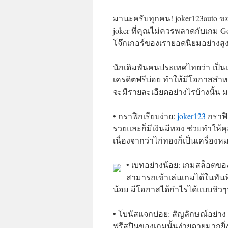
มานะครับทุกคน! joker123auto ข
joker ที่คุณไม่ควรพลาดกับเกม 
โจ๊กเกอร์ของเรายอดนิยมอย่างสูง
นักเดิมพันคนประเทศไทยว่า เป็นเ
เครดิตฟรีบ่อย ทำให้มีโอกาสสำหร
จะมีรายละเอียดอย่างไรบ้างนั้น 
• กราฟิกเรียบง่าย:
joker123
กราฟิ
รวยและก็มีเงินมีทอง ช่วยทำให้
เนื่องจากว่าไก่ทองก็เป็นเครื่
• เบทอย่างน้อย: เกมสล็อตของ
สามารถเข้าเล่นเกมได้ในทันที ย
น้อย มีโอกาสได้กำไรได้แบบชิวๆจ
• โบนัสแจกบ่อย: สัญลักษณ์อย่าง
ฟรีสปินของเกมนั้นง่ายดายมากย