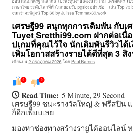
ออนไลน์มาตรฐานสากล โปรลงทุนง่ายได้เงินไว เกม
เครดิตฟรี โป
ภาษาไทย ระดับโลกที่ทั่วโลกยอมรับ pgslot อย่าเชื่อ
เล่น Top 73
เนื้อหา
จนกว่าจะพิสูจน์ Top 60 by Julissa Temmax69.work
เศรษฐี99 สนุกทุกการเดิมพัน กับเ
Tuyet Sretthi99.com ฝากต่อเนื่อ
ปเกมที่คุณไว้ใจ นักเดิมพันรีวิวได้
เพิ่มโอกาสสร้างรายได้ดีที่สุด 3 ส
เขียนบน
2 กรกฎาคม 2026
โดย
Paul Barnes
0
0
Read Time:
5 Minute, 29 Second
เศรษฐี99 ชนะรางวัลใหญ่ & ฟรีสปิน แจ
ก็อีกเพียบเลย
มองหาช่องทางสร้างรายได้ออนไลน์ 