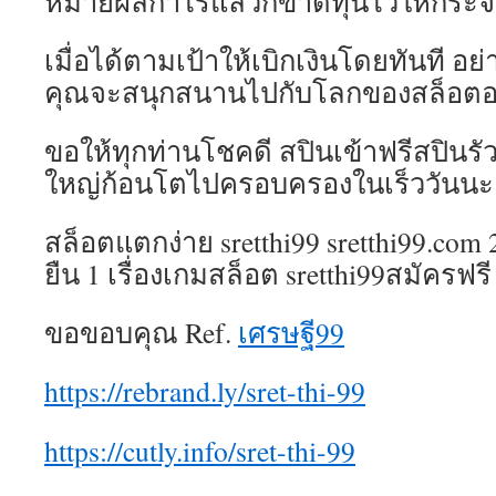
หมายผลกำไรแล้วก็ขาดทุนไว้ให้กระจ่า
เมื่อได้ตามเป้าให้เบิกเงินโดยทันที อย
คุณจะสนุกสนานไปกับโลกของสล็อตออน
ขอให้ทุกท่านโชคดี สปินเข้าฟรีสปินรั
ใหญ่ก้อนโตไปครอบครองในเร็ววันนะ
สล็อตแตกง่าย sretthi99 sretthi99.com
ยืน 1 เรื่องเกมสล็อต sretthi99สมัครฟรี
ขอขอบคุณ Ref.
เศรษฐี99
https://rebrand.ly/sret-thi-99
https://cutly.info/sret-thi-99