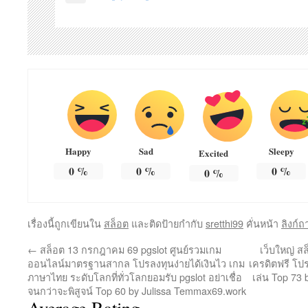
Happy
Sad
Sleepy
Excited
0
%
0
%
0
%
0
%
เรื่องนี้ถูกเขียนใน
สล็อต
และติดป้ายกำกับ
sretthi99
คั่นหน้า
ลิงก์ถ
←
สล็อต 13 กรกฎาคม 69 pgslot ศูนย์รวมเกม
เว็บใหญ่ ส
ออนไลน์มาตรฐานสากล โปรลงทุนง่ายได้เงินไว เกม
เครดิตฟรี โป
ภาษาไทย ระดับโลกที่ทั่วโลกยอมรับ pgslot อย่าเชื่อ
เล่น Top 73
จนกว่าจะพิสูจน์ Top 60 by Julissa Temmax69.work