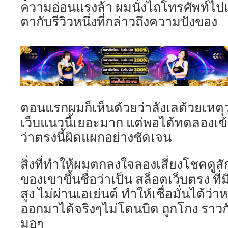
ความอ่อนแรงล้า ผมนั่งไถโทรศัพท์ไปเ
ตากับรีวิวหนึ่งที่กล่าวถึงความปังของ
ตอนแรกผมก็เห็นด้วยว่าลังเลด้วยเหตุว
เว็บแนวนี้เยอะมาก แต่พอได้ทดลองเข้า
ว่าตรงนี้ผิดแผกอย่างชัดเจน
สิ่งที่ทำให้ผมตกลงใจลองเสี่ยงโชคดูสั
ของเขาขึ้นชื่อว่าเป็น สล็อตเว็บตรง ที
สูง ไม่ผ่านเอเย่นต์ ทำให้เชื่อมั่นได้ว่
ออกมาได้จริงๆไม่โดนบิด ถูกโกง ราวกั
มอๆ