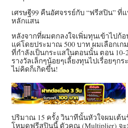
เศรษฐี99 คืนอัศจรรย์กับ “ฟรีสปิน” ที่
หลักแสน
หลังจากที่ผมตกลงใจเพิ่มทุนเข้าไปก
แค่โดยประมาณ 500 บาท ผมเลือกเก
ที่กำลังเป็นกระแสในตอนนั้น ตอน 10-
รางวัลเล็กๆน้อยๆเลี้ยงทุนไปเรื่อยๆกระทั่ง
ไม่คิดก็เกิดขึ้น!
ปริมาณ 15 ครั้ง วินาทีนั้นหัวใจผมเต้น
โหมดฟรีสปินนี้ ตัวคูณ (Multiplier) จะม