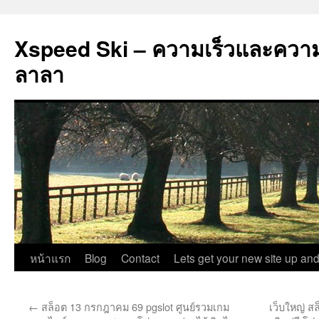
Xspeed Ski – ความเร็วและควา
ลาลา
ข้าม
หน้าแรก
Blog
Contact
Lets get your new site up and
ไป
←
สล็อต 13 กรกฎาคม 69 pgslot ศูนย์รวมเกม
เว็บใหญ่ ส
ยัง