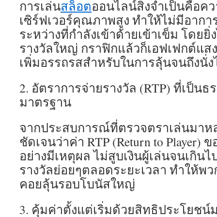
การเล่น
สล็อต
ออนไลน์สิ่งจำเป็นคือความ
เซิร์ฟเวอร์คุณภาพสูง ทำให้ไม่มีอาก
ระหว่างที่กำลังเข้าด้ายเข้าเข็ม โดยยิ่งไ
รางวัลใหญ่ กราฟิกแล้วก็เอฟเฟกต์แสง
เพิ่มอรรถรสสำหรับในการลุ้นจนถึงนั่งไม
2. อัตราการจ่ายรางวัล (RTP) ที่เป็นธรร
มาตรฐาน
จากประสบการณ์ที่ตรวจตราเล่นมาหลายท
ชัดเจนว่าค่า RTP (Return to Player) ของเ
อย่างมีเหตุผล ไม่สูบเงินผู้เล่นจนเกิ
รางวัลย่อยๆตลอดระยะเวลา ทำให้พวกเร
คอยลุ้นรอบโบนัสใหญ่
3. คุ้มค่าตั้งแต่เริ่มด้วยสิทธิประโยชน