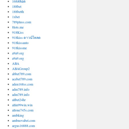
168สล็อต
188bet
188betth
1xbet
789pluss.com
8lots.me
918Kiss
918kiss ดาวน์โหลด
918kissauto
918kissme
a9a9.org
a9a9.org
ABA
ABAGroup2
abbet789.com
acebet789.com
aden168ss.com
adm789.info
adm789.info
allbet24hr
allin99win.win
allone745s.com
ambking
ambnovabet.com
argus16888.com