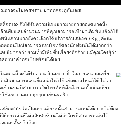
่คุณอาจจะไม่เคยทราบ มาทดลองดูกันเลย!
 สล็อต168 ถึงได้รับความนิยมมากมายก่ายกองขนาดนี้?
อีกเพียบเลยจำนวนมากที่คุณสามารถเข้ามาเดิมพันแล้วก็ได้
พนันส่วนมากยังคงเลือกใช้บริการกับ สล็อต168 pg ล่ะนะ
กมสล็อตออนไลน์สามารถตอบโจทย์ของนักเดิมพันได้มากกว่า
ีมากกว่า รวมทั้งมีเพิ่มขึ้นเรื่อยๆอีกด้วย แม้คุณใคร่รู้ว่า
าทดลองหาคำตอบไปพร้อมได้เลย!
นตอนนี้ จะได้รับความนิยมอย่างยิ่งในการเล่นบนเครื่อง
ว่ามันสามารถเล่นที่แหน่งใดก็ได้ เล่นตอนไหนก็ได้ ไม่ว่า
งเข้านอน ก็สามารถเปิดโทรศัพท์มือถือรวมทั้งเล่นสล็อต
รใช้แรงงานแบบสุดๆเลยล่ะนะครับ
่น สล็อต168 ไม่เป็นเลย แม้กระนั้นสามารถเล่นได้อย่างไม่ต้อง
วิธีการเล่นที่ไม่สลับซับซ้อน ไม่ว่าใครก็สามารถเล่นได้
วงเวลาสั้นๆอีกด้วย