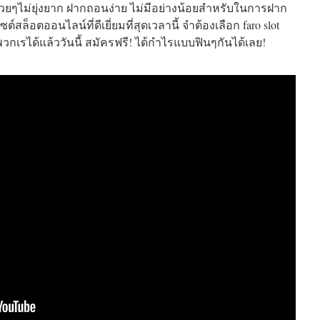
้วยๆไม่ยุ่งยาก ฝากถอนง่าย ไม่มีอย่างน้อยสำหรับในการฝาก
์สล็อตออนไลน์ที่ดีเยี่ยมที่สุดเวลานี้ จำต้องเลือก faro slot
พวกเรได้แล้ววันนี้ สมัครฟรี! ได้กำไรแบบฟินๆกันได้เลย!