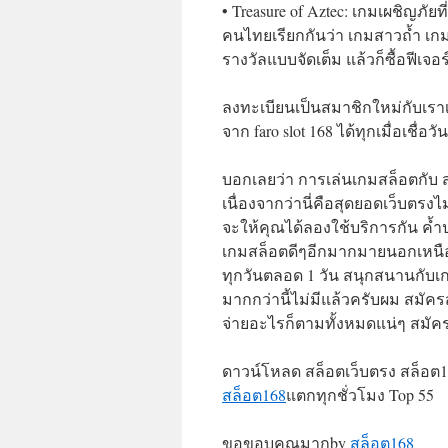
• Treasure of Aztec: เกมเผชิญภัยที
คนไทยเรียกกันว่า เกมสาวถ้ำ เกม
รางวัลแบบจัดเต็ม แล้วก็ซื้อฟีเจอร
ลงทะเบียนเป็นสมาชิกใหม่กับเราเว
จาก faro slot 168 ได้ทุกเมื่อเชื่อวัน
บอกเลยว่า การเล่นเกมสล็อตกับ 
เนื่องจากว่านี่คือสุดยอดเว็บตรงไม
จะให้คุณได้ลองใช้บริการกัน ค้
เกมสล็อตดีๆอีกมากมายนอกเหนือจา
ทุกวันตลอด 1 วัน สนุกสนานกับเ
มากกว่านี้ไม่มีแล้วครับผม สมัครส
จ่ายอะไรก็ตามทั้งหมดแน่ๆ สมัค
ดาวน์โหลด สล็อตเว็บตรง สล็อต1
สล็อต168
แตกทุกชั่วโมง Top 55
ขอขอบคุณมากby
สล็อต168