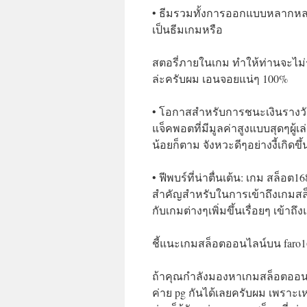
• ธีมรวมทั้งการออกแบบหลากหลา
เป็นธีมเกมหรือ
สตอรี่ภายในเกม ทำให้ท่านจะไม่ร
ล่ะครับผม เอนจอยแน่ๆ 100%
• โอกาสสำหรับการชนะเงินรางวัล
แจ็คพอตที่มีมูลค่าสูงแบบสุดๆผู้
น้อยก็ตาม จังหวะดีๆอย่างงี้เกิดขึ้
• ฟีพบร์ที่น่าตื่นเต้น: เกม สล็อ
สำคัญสำหรับในการเข้าถึงเกมสล
กับเกมต่างๆเพิ่มขึ้นเรื่อยๆ เข้าถึ
ชี้แนะเกมสล็อตออนไลน์บน faro1
ถ้าคุณกำลังมองหาเกมสล็อตออนไ
ค่าย pg กันได้เลยครับผม เพราะเห