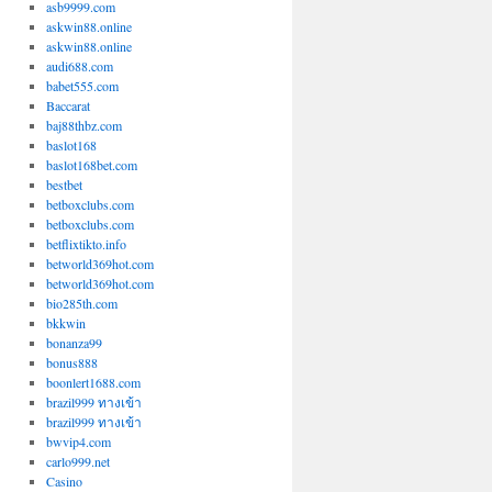
asb9999.com
askwin88.online
askwin88.online
audi688.com
babet555.com
Baccarat
baj88thbz.com
baslot168
baslot168bet.com
bestbet
betboxclubs.com
betboxclubs.com
betflixtikto.info
betworld369hot.com
betworld369hot.com
bio285th.com
bkkwin
bonanza99
bonus888
boonlert1688.com
brazil999 ทางเข้า
brazil999 ทางเข้า
bwvip4.com
carlo999.net
Casino