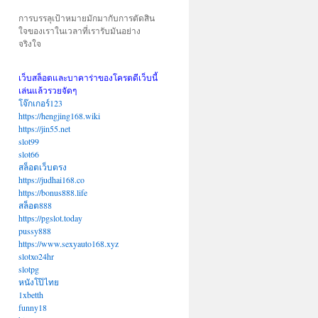
การบรรลุเป้าหมายมักมากับการตัดสิน
ใจของเราในเวลาที่เรารับมันอย่าง
จริงใจ
เว็บสล็อตและบาคาร่าของโครตดีเว็บนี้
เล่นแล้วรวยจัดๆ
โจ๊กเกอร์123
https://hengjing168.wiki
https://jin55.net
slot99
slot66
สล็อตเว็บตรง
https://judhai168.co
https://bonus888.life
สล็อต888
https://pgslot.today
pussy888
https://www.sexyauto168.xyz
slotxo24hr
slotpg
หนังโป๊ไทย
1xbetth
funny18