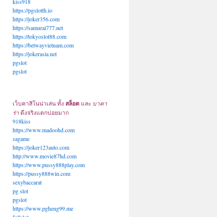
kiss918
https://pgslotth.io
https://joker356.com
https://samurai777.net
https://tokyoslot88.com
https://betwayvietnam.com
https://jokerasia.net
pgslot
pgslot
เว็บคาสิโนน่าเล่น ทั้ง
สล็อต
และ
บาคา
ร่า
ตึงจริงแตกบ่อยมาก
918kiss
https://www.madoohd.com
sagame
https://joker123auto.com
http://www.movie87hd.com
https://www.pussy888play.com
https://pussy888win.com
sexybaccarat
pg slot
pgslot
https://www.pgheng99.me