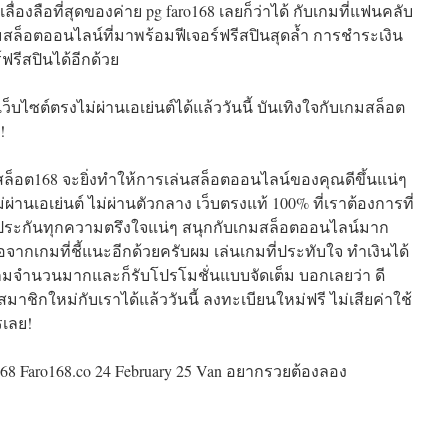
่เลื่องลือที่สุดของค่าย pg faro168 เลยก็ว่าได้ กับเกมที่แฟนคลับ
สล็อตออนไลน์ที่มาพร้อมฟีเจอร์ฟรีสปินสุดล้ำ การชำระเงิน
์ฟรีสปินได้อีกด้วย
็บไซต์ตรงไม่ผ่านเอเย่นต์ได้แล้ววันนี้ บันเทิงใจกับเกมสล็อต
!
สล็อต168 จะยิ่งทำให้การเล่นสล็อตออนไลน์ของคุณดีขึ้นแน่ๆ
่ผ่านเอเย่นต์ ไม่ผ่านตัวกลาง เว็บตรงแท้ 100% ที่เราต้องการที่
ำประกันทุกความตรึงใจแน่ๆ สนุกกับเกมสล็อตออนไลน์มาก
กเกมที่ชี้แนะอีกด้วยครับผม เล่นเกมที่ประทับใจ ทำเงินได้
กมจำนวนมากและก็รับโปรโมชั่นแบบจัดเต็ม บอกเลยว่า ดี
มาชิกใหม่กับเราได้แล้ววันนี้ ลงทะเบียนใหม่ฟรี ไม่เสียค่าใช้
รเลย!
68 Faro168.co 24 February 25 Van อยากรวยต้องลอง