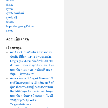
fullslot
live22
ดูหนัง
ดูหนังออนไลน์
ดูหนังฟรี
faro168
https://hongkong456.me
slot66
ความเห็นล่าสุด
เรื่องล่าสุด
เครดิตฟรี เกมเดิมพัน ที่สร้างความ
บันเทิง ดีที่สุด Top 11 by Cassandra
hengjing168d.com วันเกิดรับเลย 300
ฝาก-ถอน รวดเร็ว ยูสเดียว เล่นได้ทุก
เกม สล็อต168 แจก เครดิตฟรี เยอะ
ที่สุด 18 สิงหาคม 26
สล็อตเว็บตรง 5 August 26 สล็อต168
คาสิโนครบทุกค่าย เข้าเล่นง่าย ฟีลดี
ลุ้นกงล้อมหาเศรษฐี สะสมเพชร เล่น
ลื่น ไม่มีสะดุด คัดมาแล้ว เล่นได้ทุก
เกม สล็อตเว็บตรง ห้ามพลาด โปรดี
รออยู่ Top 77 by Wilda
Tangtem168e.com