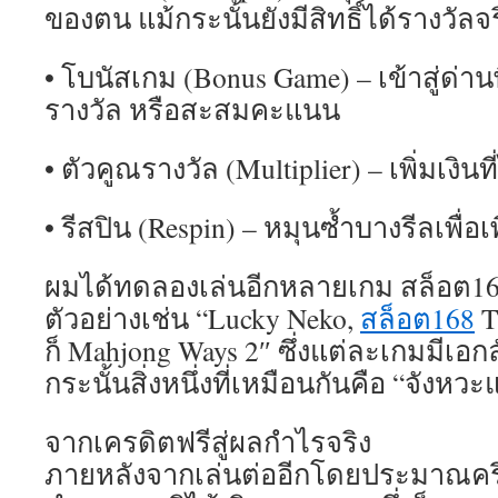
ของตน แม้กระนั้นยังมีสิทธิ์ได้รางวัลจร
• โบนัสเกม (Bonus Game) – เข้าสู่ด่านพ
รางวัล หรือสะสมคะแนน
• ตัวคูณรางวัล (Multiplier) – เพิ่มเงิ
• รีสปิน (Respin) – หมุนซ้ำบางรีลเพื่
ผมได้ทดลองเล่นอีกหลายเกม สล็อต16
ตัวอย่างเช่น “Lucky Neko,
สล็อต168
T
ก็ Mahjong Ways 2″ ซึ่งแต่ละเกมมีเอ
กระนั้นสิ่งหนึ่งที่เหมือนกันคือ “จังหว
จากเครดิตฟรีสู่ผลกำไรจริง
ภายหลังจากเล่นต่ออีกโดยประมาณครึ