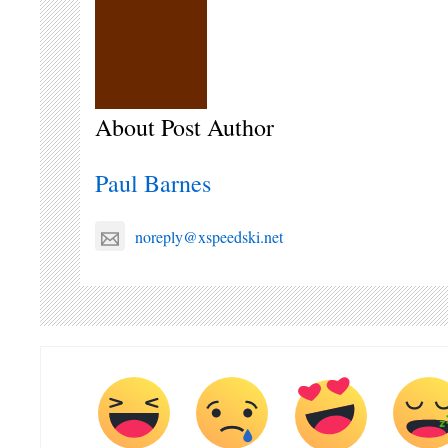
About Post Author
Paul Barnes
noreply@xspeedski.net