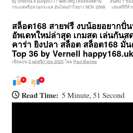
by Shenna 6 punpro777 webใหญ่ เล่นสล็อตตาม
อันดับ 1 ขอ
กระแสหรือสวนกระแส อันไหนกำไรยาว NOV 2568
เล่นฟรีกี่ล้
เนื้อหา
สล็อต168 สายฟรี งบน้อยอยากปั่
อัพเดทใหม่ล่าสุด เกมสด เล่นกัน
คาร่า ยิงปลา สล็อต สล็อต168 มั
Top 36 by Vernell happy168.u
เขียนบน
5 พฤศจิกายน 2025
โดย
Paul Barnes
0
0
Read Time:
5 Minute, 51 Second