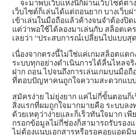
จะมาพบเว็บแห่งนี้ก็ผ่านเว็บไซต์ต
เว็บไซต์ก็เล่นได้แต่ถอนยาก บางเว็บฝ
เข้าเล่นในมือถือแล้วค้างจนจำต้องปิดเ
แต่ว่าพอใช้ได้ลองมาเล่นกับ สล็อตเคร
เลยว่า “ประสบการณ์เปลี่ยนไปแบบสุดข
เนื่องจากตรงนี้ไม่ใช่แค่เกมสล็อตแตกง่
ระบบทุกอย่างดำเนินการได้ลื่นไหลจริ
ฝาก ถอน ไปจนถึงการเล่นเกมบนมือถือ พ
ที่ตอบปัญหาคนถูกใจความสะดวกแบ
สมัครง่าย ไม่ยุ่งยาก แค่ไม่กี่ขั้นตอนก็เร
สิ่งแรกที่ผมถูกใจมากมายคือ ระบบลง
ด้วยเหตุว่าง่ายและก็เร็วทันใจมาก เพี
กรอกข้อมูลไม่กี่ช่องก็สามารถรับรอง
ไม่ต้องแนบเอกสารหรือรอคอยแอดมินอน