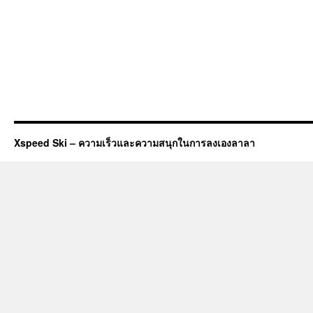
Xspeed Ski – ความเร็วและความสนุกในการลงเองลาลา