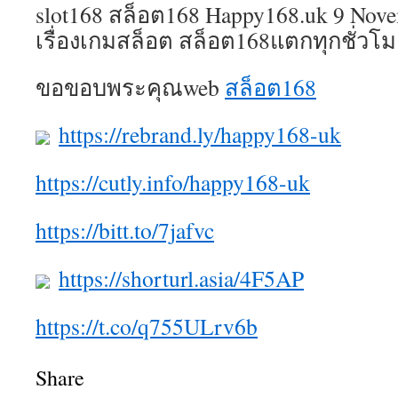
slot168 สล็อต168 Happy168.uk 9 Novem
เรื่องเกมสล็อต สล็อต168แตกทุกชั่วโม
ขอขอบพระคุณweb
สล็อต168
https://rebrand.ly/happy168-uk
https://cutly.info/happy168-uk
https://bitt.to/7jafvc
https://shorturl.asia/4F5AP
https://t.co/q755ULrv6b
Share