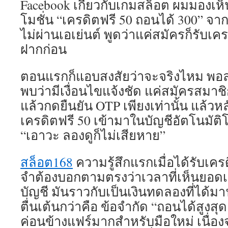
Facebook เกี่ยวกับเกมสล็อต ผมมองเ
โมชั่น “เครดิตฟรี 50 ถอนได้ 300” จาก
ไม่ผ่านเอเย่นต์ พูดว่าแค่สมัครก็รับเค
ฝากก่อน
ตอนแรกก็แอบสงสัยว่าจะจริงไหม พอลอง
พบว่ามีเงื่อนไขแจ้งชัด แค่สมัครสมาช
แล้วกดยืนยัน OTP เพียงเท่านั้น แล้วหล
เครดิตฟรี 50 เข้ามาในบัญชีอัตโนมัติโด
“เอาวะ ลองดูก็ไม่เสียหาย”
สล็อต168
ความรู้สึกแรกเมื่อได้รับเคร
จำต้องบอกตามตรงว่าเวลาที่เห็นยอด
บัญชี มันราวกับเป็นเงินทดลองที่ได้มาฟ
ตื่นเต้นกว่าคือ ข้อจำกัด “ถอนได้สูงสุด
ค่อนข้างแฟร์มากสำหรับมือใหม่ เนื่อง