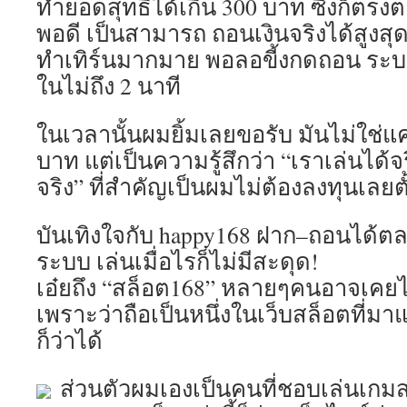
ทำยอดสุทธิได้เกิน 300 บาท ซึ่งก็ตรง
พอดี เป็นสามารถ ถอนเงินจริงได้สูงสุ
ทำเทิร์นมากมาย พอลอขี้งกดถอน ระบบ
ในไม่ถึง 2 นาที
ในเวลานั้นผมยิ้มเลยขอรับ มันไม่ใช่แค่
บาท แต่เป็นความรู้สึกว่า “เราเล่นได้จร
จริง” ที่สำคัญเป็นผมไม่ต้องลงทุนเลยต
บันเทิงใจกับ happy168 ฝาก–ถอนได้ตลอ
ระบบ เล่นเมื่อไรก็ไม่มีสะดุด!
เอ๋ยถึง “สล็อต168” หลายๆคนอาจเคยได
เพราะว่าถือเป็นหนึ่งในเว็บสล็อตที่มา
ก็ว่าได้
ส่วนตัวผมเองเป็นคนที่ชอบเล่นเกมสล็