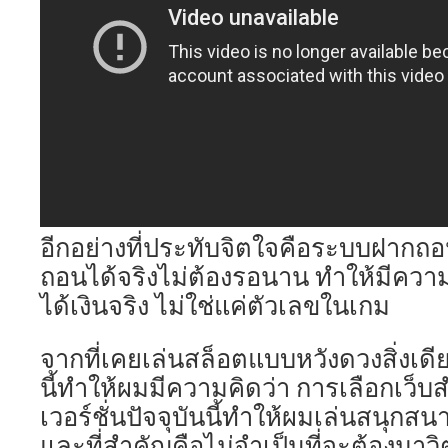
อีกอย่างที่ประทับจิตใจคือระบบฝากถอ
ถอนได้จริงไม่ต้องรอนาน ทำให้มีความร
ได้เงินจริง ไม่ใช่แค่ตัวเลขในเกม
จากที่เคยเล่นสล็อตแบบหวังดวงสิ่งเด
นี้ทำให้ผมมีความคิดว่า การเลือกเว็
เวอร์ชั่นปัจจุบันนี้ทำให้ผมเล่นสนุกสน
และที่สำคัญคือไม่จำเป็นที่จะต้องมาว