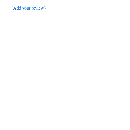
(Add your review)