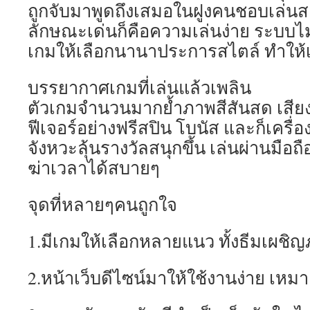
ถูกจับมาพูดถึงเสมอในฝูงคนชอบเล่นสล
ลักษณะเด่นก็คือความเล่นง่าย ระบบไม่
เกมให้เลือกนานาประการสไตล์ ทำให้เล่
บรรยากาศเกมที่เล่นแล้วเพลิน
ตัวเกมจำนวนมากย้ำภาพสีสันสด เสียง
ฟีเจอร์อย่างฟรีสปิน โบนัส และก็เครื่
จังหวะลุ้นรางวัลสนุกขึ้น เล่นผ่านมือถื
ฆ่าเวลาได้สบายๆ
จุดที่หลายๆคนถูกใจ
1.มีเกมให้เลือกหลายแนว ทั้งธีมเผชิ
2.หน้าเว็บดีไซน์มาให้ใช้งานง่าย เหมา