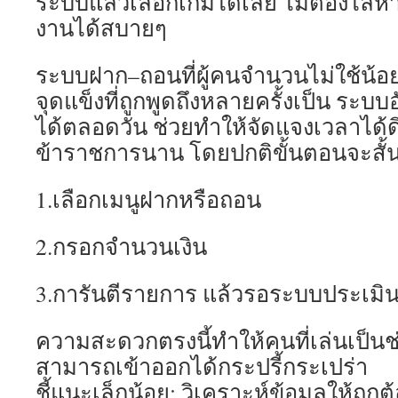
ระบบแล้วเลือกเกมได้เลย ไม่ต้องไล่หา
งานได้สบายๆ
ระบบฝาก–ถอนที่ผู้คนจำนวนไม่ใช้น้
จุดแข็งที่ถูกพูดถึงหลายครั้งเป็น ระบ
ได้ตลอดวัน ช่วยทำให้จัดแจงเวลาได้ดิ
ข้าราชการนาน โดยปกติขั้นตอนจะสั้น
1.เลือกเมนูฝากหรือถอน
2.กรอกจำนวนเงิน
3.การันตีรายการ แล้วรอระบบประเมิ
ความสะดวกตรงนี้ทำให้คนที่เล่นเป็นช
สามารถเข้าออกได้กระปรี้กระเปร่า
ชี้แนะเล็กน้อย: วิเคราะห์ข้อมูลให้ถูกต