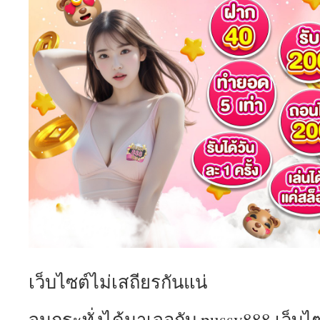
เว็บไซต์ไม่เสถียรกันแน่
จนกระทั่งได้มาเจอกับ pussy888 เว็บไซ