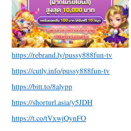
https://rebrand.ly/pussy888fun-tv
https://cutly.info/pussy888fun-tv
https://bitt.to/8alypp
https://shorturl.asia/y5JDH
https://t.co/tVxwjQynFO