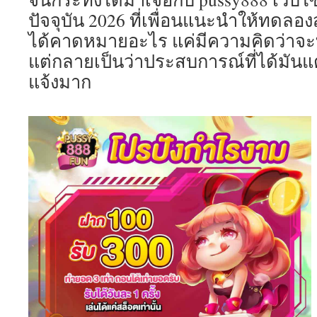
ปัจจุบัน 2026 ที่เพื่อนแนะนำให้ทดลอ
ได้คาดหมายอะไร แค่มีความคิดว่าจะ
แต่กลายเป็นว่าประสบการณ์ที่ได้มันแ
แจ้งมาก