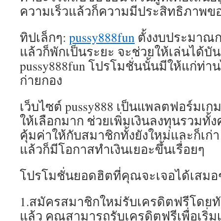
ความเร็วแล้วก็ความมีประสิทธิภาพข
ทิปเล็กๆ:
pussy888fun
ตั้งงบประมาณกา
แล้วก็พักเป็นระยะ จะช่วยให้เล่นได้บ
pussy888fun โปรโมชั่นนั้นมีให้แก่ท่
ก่ายกอง
เว็บไซต์ pussy888 เป็นแพลตฟอร์มเกมส
ให้เลือกมาก ช่วยเพิ่มเงินลงทุนรวมทั้
คุ้มค่าให้กับสมาชิกทั้งยังใหม่และก็เก
แล้วก็มีโอกาสทำเงินเยอะขึ้นเรื่อยๆ
โปรโมชั่นยอดฮิตที่คุณจะเจอได้เสมอ
1.สมัครสมาชิกใหม่รับเครดิตฟรีโดยทัน
แล้ว คุณสามารถรับเครดิตฟรีเพื่อเริ่