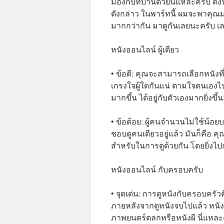
มองกับที่บ้านด้วยนี่แหละครับ ดัง
ดังกล่าว ในพาร์ทนี้ ผมจะพาคุณ
มากกว่ากัน มาดูกันเลยนะครับ เ
หนังออนไลน์ ผู้เดียว
• ข้อดี: คุณจะสามารถเลือกหนังที
เกรงใจผู้ใดกันแน่ ตามใจตนเองไป
มากขึ้น ได้อยู่กับตัวเองมากยิ่งขึ้
• ข้อด้อย: ผู้คนจำนวนไม่ใช้น้อย
ชอบดูคนเดียวอยู่แล้ว มันก็คือ
สำหรับในการดูด้วยกัน โดยยิ่งไป
หนังออนไลน์ กับครอบครับ
• จุดเด่น: การดูหนังกับครอบคร
ภายหลังจากดูหนังจบไปแล้ว หนังบา
ภาพยนตร์ตลกหรือหนังผี นี่แหละ