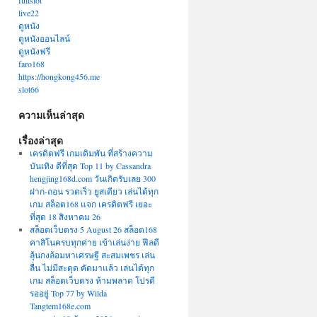
fullslot
live22
ดูหนัง
ดูหนังออนไลน์
ดูหนังฟรี
faro168
https://hongkong456.me
slot66
ความเห็นล่าสุด
เรื่องล่าสุด
เครดิตฟรี เกมเดิมพัน ที่สร้างความ
บันเทิง ดีที่สุด Top 11 by Cassandra
hengjing168d.com วันเกิดรับเลย 300
ฝาก-ถอน รวดเร็ว ยูสเดียว เล่นได้ทุก
เกม สล็อต168 แจก เครดิตฟรี เยอะ
ที่สุด 18 สิงหาคม 26
สล็อตเว็บตรง 5 August 26 สล็อต168
คาสิโนครบทุกค่าย เข้าเล่นง่าย ฟีลดี
ลุ้นกงล้อมหาเศรษฐี สะสมเพชร เล่น
ลื่น ไม่มีสะดุด คัดมาแล้ว เล่นได้ทุก
เกม สล็อตเว็บตรง ห้ามพลาด โปรดี
รออยู่ Top 77 by Wilda
Tangtem168e.com