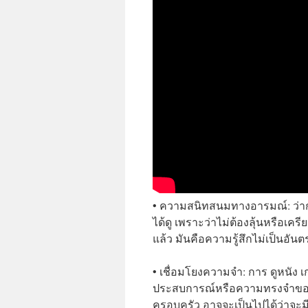
• ความสนิทสนมทางอารมณ์: ว่ากั
ได้ดู เพราะว่าไม่ต้องลุ้นหรือเครี
แล้ว มันคือความรู้สึกไม่เป็นอัน
• เชื่อมโยงความจำ: การ ดูหนัง เ
ประสบการณ์หรือความทรงจำของพว
ครอบครัว อาจจะเป็นไปได้ว่าจะ