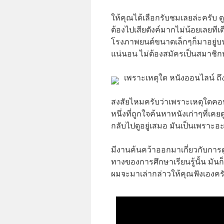
ให้คุณได้เลือกรับชมเลยล่ะครับ ด
ต้องไปเสียตังค์มากไม่น้อยเลยทีเด
โรงภาพยนต์ขนาดเล็กๆก็มาอยู่บนห
แน่นอน ไม่ต้องสมัครเป็นสมาชิกห
เพราะเหตุใด หนังออนไลน์ ถึงถ
สงสัยไหมครับว่าเพราะเหตุใดคอหน
หนึ่งที่ถูกใจค้นหาหนังเก่าๆที่เคย
กลับไปดูอยู่เสมอ มันเป็นเพราะอ
มีงานค้นคว้าออกมาเกี่ยวกับการดูห
ทางของการศึกษาเรียนรู้นั้น มันก็มี
ผมจะมาเล่ากล่าวให้คุณฟังเองครั