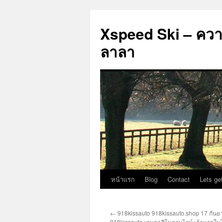
Xspeed Ski – คว
ลาลา
หน้าแรก
Blog
Contact
Lets ge
ข้าม
ไป
←
918kissauto 918kissauto.shop 17 กันย
ยัง
918kissauto เกมคาสิโนออนไลน์ เจ้าแรกใน