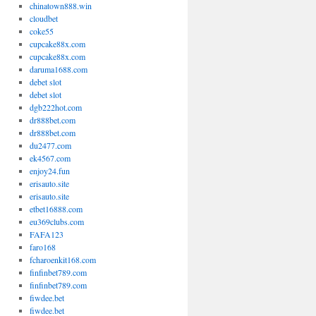
chinatown888.win
cloudbet
coke55
cupcake88x.com
cupcake88x.com
daruma1688.com
debet slot
debet slot
dgb222hot.com
dr888bet.com
dr888bet.com
du2477.com
ek4567.com
enjoy24.fun
erisauto.site
erisauto.site
etbet16888.com
eu369clubs.com
FAFA123
faro168
fcharoenkit168.com
finfinbet789.com
finfinbet789.com
fiwdee.bet
fiwdee.bet