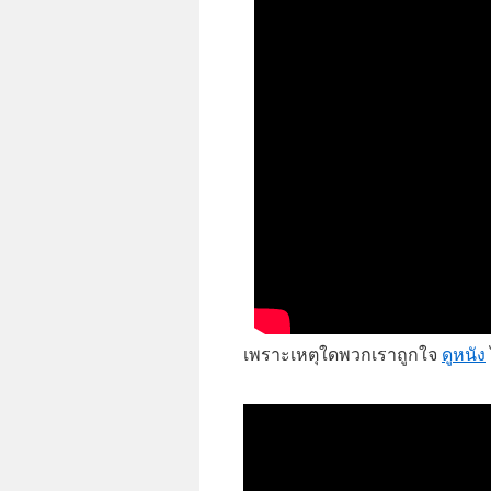
เพราะเหตุใดพวกเราถูกใจ
ดูหนัง