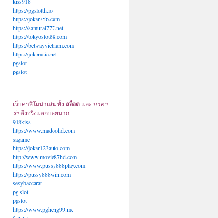
kiss918
https://pgslotth.io
https://joker356.com
https://samurai777.net
https://tokyoslot88.com
https://betwayvietnam.com
https://jokerasia.net
pgslot
pgslot
เว็บคาสิโนน่าเล่น ทั้ง
สล็อต
และ
บาคา
ร่า
ตึงจริงแตกบ่อยมาก
918kiss
https://www.madoohd.com
sagame
https://joker123auto.com
http://www.movie87hd.com
https://www.pussy888play.com
https://pussy888win.com
sexybaccarat
pg slot
pgslot
https://www.pgheng99.me