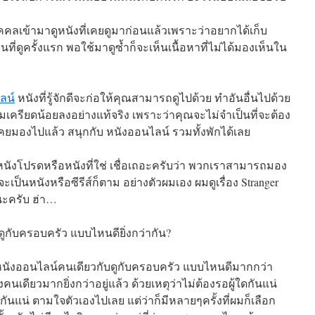
างบุคคลเข้ามาดูหนังที่เคยดูมาก่อนแล้วเพราะว่าอยากได้เก็บ
ี่ดูครั้งแรก พอใช้มาดูซ้ำก็จะเห็นเนื้อหาที่ไม่ได้มองเห็นใน
ลน์
หนังที่รู้จักดีจะก่อให้คุณสามารถดูไปด้วย ทำอันอื่นไปด้วย
มเครียดน้อยลงอย่างแท้จริง เพราะว่าคุณจะไม่จำเป็นที่จะต้อง
เคยมองไปแล้ว สนุกกับ หนังออนไลน์ รวมทั้งพักได้เลย
หนังโปรดหรือหนังที่ใช่ เชื่อเถอะครับว่า พวกเราสามารถมอง
ะเป็นหนังหรือซีรีส์ก็ตาม อย่างตัวผมเอง ผมดูเรื่อง Stranger
ะนะครับ ฮ่า…
บดูกับครอบครัว แบบไหนดียิ่งกว่ากัน?
หนังออนไลน์คนเดียวกับดูกับครอบครัว แบบไหนดีมากกว่า
เดียวมากยิ่งกว่าอยู่แล้ว ด้วยเหตุว่าไม่ต้องรอผู้ใดกันแน่
นแน่ ตามใจตัวเองไปเลย แต่ว่าก็มีหลายๆครั้งที่ผมก็เลือก