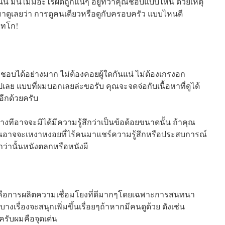
นั้น มันไม่มีอะไรผิดถูกแน่ๆ อยู่ที่ว่าคุณชอบแบบไหน ด้วยเหตุ
มาดูเลยว่า การดูคนเดียวหรือดูกับครอบครัว แบบไหนดี
ลทโก!
่ชอบได้อย่างมาก ไม่ต้องคอยผู้ใดกันแน่ ไม่ต้องเกรงอก
เลย แบบที่ผมบอกเลยล่ะขอรับ คุณจะจดจ่อกับเนื้อหาที่ดูได้
นอีกด้วยครับ
บางทีอาจจะมิได้มีความรู้สึกว่าเป็นข้อด้อยขนาดนั้น ถ้าคุณ
 คุณอาจจะเหงาหงอยที่ไร้คนมาแชร์ความรู้สึกหรือประสบการณ์
กว่านั้นหนังตลกหรือหนังผี
ัวคือการผลิตความเชื่อมโยงที่ดีมากๆโดยเฉพาะการสนทนา
งเรื่องจะสนุกเพิ่มขึ้นเรื่อยๆถ้าหากมีคนดูด้วย ดังเช่น
ครับผมคือจุดเด่น