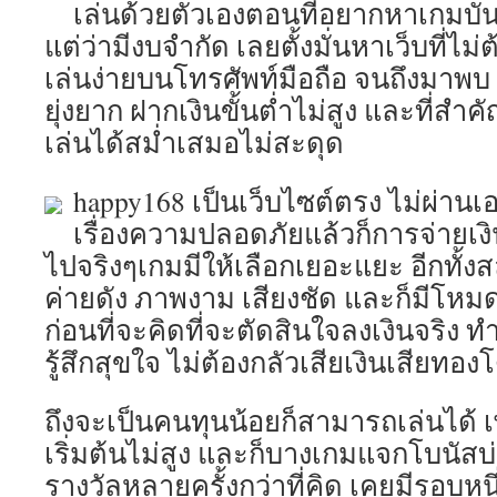
เล่นด้วยตัวเองตอนที่อยากหาเกมบั
แต่ว่ามีงบจำกัด เลยตั้งมั่นหาเว็บที่ไม
เล่นง่ายบนโทรศัพท์มือถือ จนถึงมาพบ 
ยุ่งยาก ฝากเงินขั้นต่ำไม่สูง และที่ส
เล่นได้สม่ำเสมอไม่สะดุด
happy168 เป็นเว็บไซต์ตรง ไม่ผ่านเอเย
เรื่องความปลอดภัยแล้วก็การจ่ายเงิน
ไปจริงๆเกมมีให้เลือกเยอะแยะ อีกทั
ค่ายดัง ภาพงาม เสียงชัด และก็มีโห
ก่อนที่จะคิดที่จะตัดสินใจลงเงินจริง ท
รู้สึกสุขใจ ไม่ต้องกลัวเสียเงินเสียทอ
ถึงจะเป็นคนทุนน้อยก็สามารถเล่นได้ เ
เริ่มต้นไม่สูง และก็บางเกมแจกโบนัสบ่อ
รางวัลหลายครั้งกว่าที่คิด เคยมีรอบหนึ่