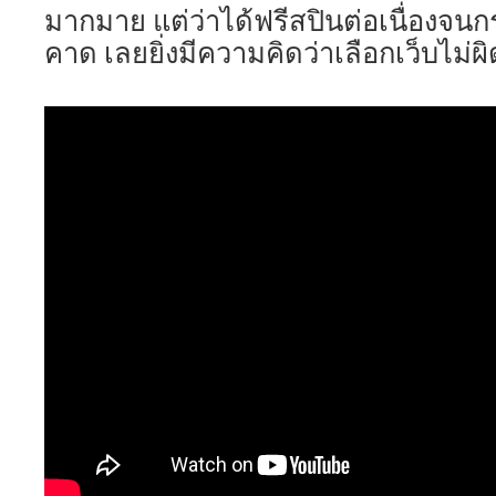
มากมาย แต่ว่าได้ฟรีสปินต่อเนื่องจนกร
คาด เลยยิ่งมีความคิดว่าเลือกเว็บไม่ผิ