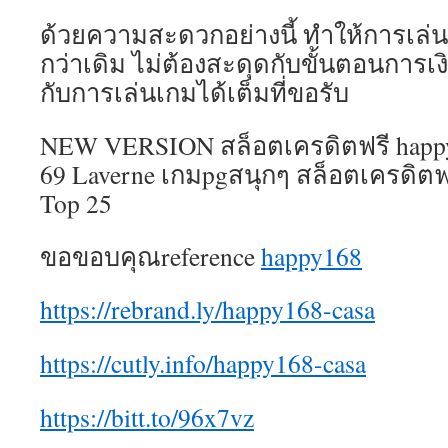
ด้วยความสะดวกอย่างนี้ ทำให้การเล่น
กว่าเดิม ไม่ต้องสะดุดกับขั้นตอนการ
กับการเล่นเกมได้เต็มที่ขอรับ
NEW VERSION สล็อตเครดิตฟรี happy
69 Laverne เกมpgสนุกๆ สล็อตเครดิตฟ
Top 25
ขอขอบคุณreference
happy168
https://rebrand.ly/happy168-casa
https://cutly.info/happy168-casa
https://bitt.to/96x7vz