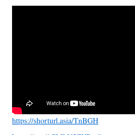
https://shorturl.asia/TnBGH