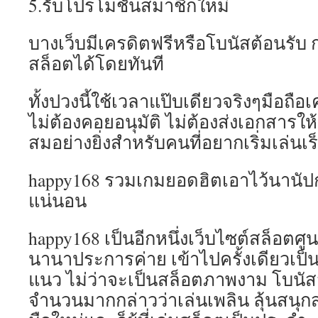
5.รับโปรโมชั่นสมาชิกใหม่
บางเว็บมีเครดิตฟรีหรือโบนัสต้อนรับ ก
สล็อตได้โดยทันที
ทั้งปวงนี้ใช้เวลาแป๊บเดียวจริงๆมือถือเ
ไม่ต้องคอยอนุมัติ ไม่ต้องส่งเอกสารให
สมอย่างยิ่งสำหรับคนที่อยากเริ่มเล่นเ
happy168 รวมเกมยอดฮิตเอาไว้นานัปกา
แน่นอน
happy168 เป็นอีกหนึ่งเว็บไซต์สล็อตศ
นานาประการค่าย เข้าไปครั้งเดียวเป็
แนว ไม่ว่าจะเป็นสล็อตภาพงาม โบนัสจั
จำนวนมากกล่าวว่าเล่นเพลิน ลุ้นสนุก