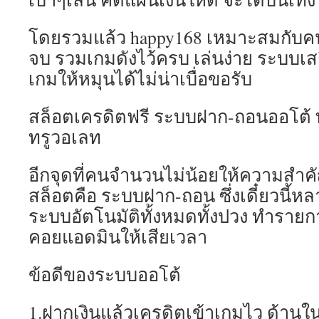
โดยรวมแล้ว happy168 เหมาะสมกับคนท
จบ รวมเกมดังไว้ครบ เล่นง่าย ระบบเสถี
เกมให้หมุนได้ไม่น่าเบื่อขอรับ
สล็อตเครดิตฟรี ระบบฝาก-ถอนออโต้ 
ทรูวอเลท
อีกจุดที่คนจำนวนไม่น้อยให้ความสำคั
สล็อตคือ ระบบฝาก-ถอน ซึ่งเดี๋ยวนี้หล
ระบบอัตโนมัติทั้งหมดทั้งปวง ทำรายกา
คอยแอดมินให้เสียเวลา
ข้อดีของระบบออโต้
1.ฝากเงินแล้วเครดิตเข้าเกมไว ด้านในไ