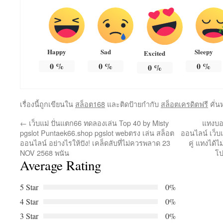
Happy
Sad
Sleepy
Excited
0
%
0
%
0
%
0
%
เรื่องนี้ถูกเขียนใน
สล็อต168
และติดป้ายกำกับ
สล็อตเครดิตฟรี
คั่น
←
เว็บแม่ ปั่นแตก66 ทดลองเล่น Top 40 by Misty
แทงบอล
pgslot Puntaek66.shop pgslot webตรง เล่น สล็อต
ออนไลน์ เว็บแ
ออนไลน์ อย่างไรให้ปัง! เคล็ดลับที่ไม่ควรพลาด 23
คู่ แทงได้
NOV 2568 พนัน
โป
Average Rating
5 Star
0%
4 Star
0%
3 Star
0%